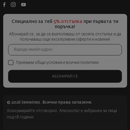
Специално за теб
5% отстъпка
при първата ти
поръчка!
Абонирай се, за да се възползваш от своята отстъпка и да
получаваш още ексклузивни оферти и новини!
Приемам общи условия и всички политики
АБОНИРАЙ СЕ
© 2026 Seewines. Всички права запазени.
Консумирайте отговорно. Алкохолът е забранен за лица
под 18 години.