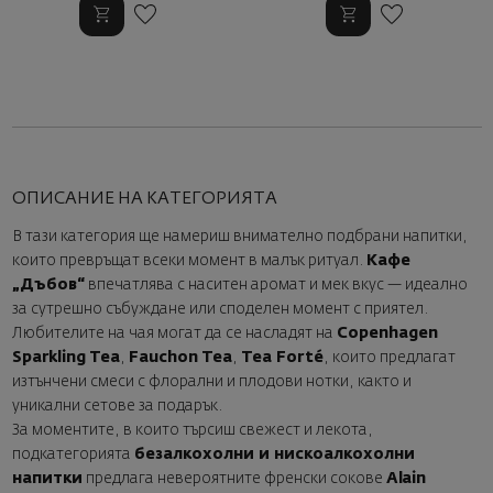
ОПИСАНИЕ НА КАТЕГОРИЯТА
В тази категория ще намериш внимателно подбрани напитки,
които превръщат всеки момент в малък ритуал.
Кафе
„Дъбов“
впечатлява с наситен аромат и мек вкус — идеално
за сутрешно събуждане или споделен момент с приятел.
Любителите на чая могат да се насладят на
Copenhagen
Sparkling Tea
,
Fauchon Tea
,
Tea Forté
, които предлагат
изтънчени смеси с флорални и плодови нотки, както и
уникални сетове за подарък.
За моментите, в които търсиш свежест и лекота,
подкатегорията
безалкохолни и нискоалкохолни
напитки
предлага невероятните френски сокове
Alain