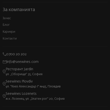
За компанията
За нас
Блог
Кариери
Контакти
0700 20 202
info@seewines.com
Ресторант Jardin
ул. „Оборище“ 35, София
Seewines Plovdiv
ул. "Княз Александър I" №45, Пловдив
Seewines Lozenets
ж.к. Лозенец, ул. „Златен рог“ 20, София