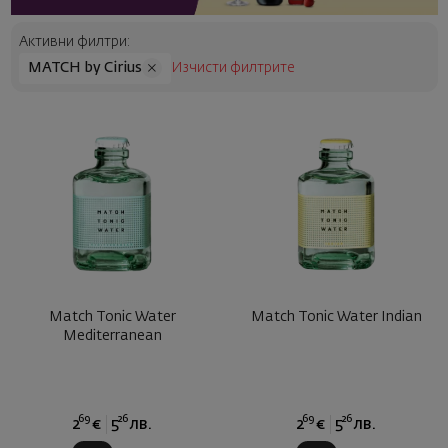
Активни филтри:
MATCH by Cirius
Изчисти филтрите
Match Tonic Water
Match Tonic Water Indian
Mediterranean
69
26
69
26
2
€
5
лв.
2
€
5
лв.