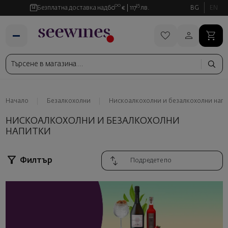
00
35
Безплатна доставка над
60
€
117
лв.
BG
EN
Начало
Безалкохолни
Нискоалкохолни и безалкохолни нап
НИСКОАЛКОХОЛНИ И БЕЗАЛКОХОЛНИ
НАПИТКИ
Филтър