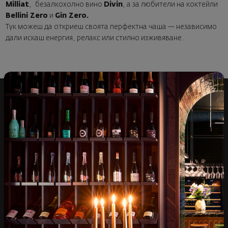
Milliat
, безалкохолно вино
Divin
, а за любители на коктейли
Bellini Zero
и
Gin Zero.
Тук можеш да откриеш своята перфектна чаша — независимо
дали искаш енергия, релакс или стилно изживяване.
Над 1300 вина от цял
Физически магазини и
свят
събития