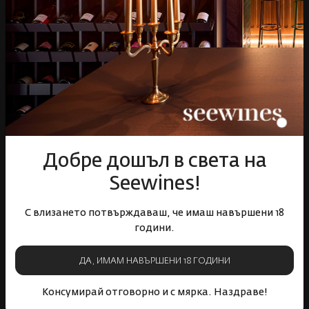
Бърза доставка за
Лоялна програма и
цялата страна
отстъпки
Пазарувай
ВИНО
Добре дошъл в света на
Спиртни
Seewines!
Подаръци
С влизането потвърждаваш, че имаш навършени 18
Гурме
години.
Аксесоари
Събития
ДА, ИМАМ НАВЪРШЕНИ 18 ГОДИНИ
Mystery Box
Корпоративни клиенти
Консумирай отговорно и с мярка. Наздраве!