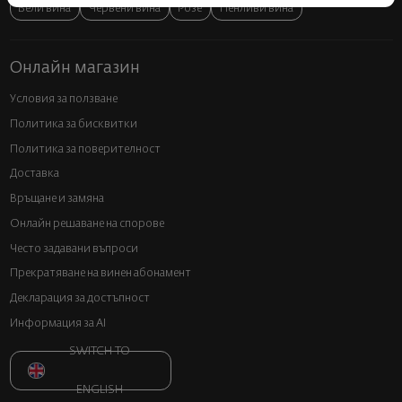
Бели вина
Червени вина
Розе
Пенливи вина
Онлайн магазин
Условия за ползване
Политика за бисквитки
Политика за поверителност
Доставка
Връщане и замяна
Онлайн решаване на спорове
Често задавани въпроси
Прекратяване на винен абонамент
Декларация за достъпност
Информация за AI
SWITCH TO
ENGLISH