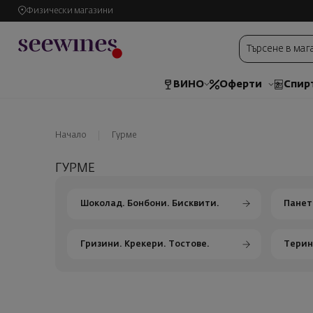
Физически магазини
ВИНО
Оферти
Спир
Начало
Гурме
ГУРМЕ
Шоколад. Бонбони. Бисквити.
Панет
Гризини. Крекери. Тостове.
Терин