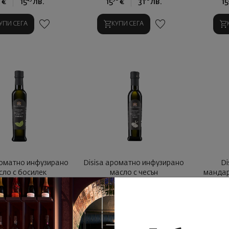
€
15
лв.
15
€
31
лв.
15
УПИ СЕГА
КУПИ СЕГА
роматно инфузирано
Disisa ароматно инфузирано
Di
сло с босилек
масло с чесън
мандар
0
10
90
10
€
31
лв.
15
€
31
лв.
15