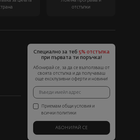
тавка за цялата
Лоялна програма и
страна
отстъпки
Специално за теб
5% отстъпка
при първата ти поръчка!
Абонирай се, за да се възползваш от
своята отстъпка и да получаваш
още ексклузивни оферти и новини!
Приемам общи условия и
всички политики
АБОНИРАЙ СЕ