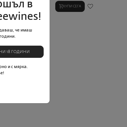
ошъл в
КУПИ СЕГА
КУПИ СЕГА
eewines!
даваш, че имаш
години.
НИ 18 ГОДИНИ
но и с мярка.
е!