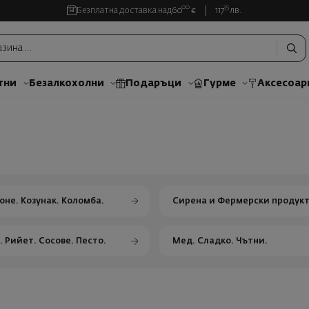
00
35
Безплатна доставка над
60
€
117
лв.
тни
Безалкохолни
Подаръци
Гурме
Аксесоар
оне. Козунак. Коломба.
Сирена и Фермерски продук
. Рийет. Сосове. Песто.
Мед. Сладко. Чътни.