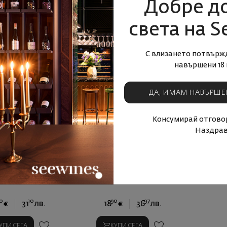
Добре д
УПИ СЕГА
КУПИ СЕГА
света на S
С влизането потвърж
навършени 18 
ДА, ИМАМ НАВЪРШЕ
Консумирай отговор
Наздрав
ароматно лимоново
Disisa Екстра върджин зехтин
узирано масло
0
10
90
97
€
31
лв.
18
€
36
лв.
УПИ СЕГА
КУПИ СЕГА