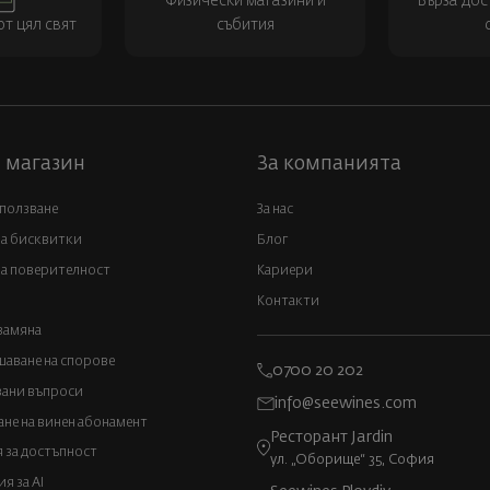
Физически магазини и
Бърза дос
т цял свят
събития
 магазин
За компанията
 ползване
За нас
за бисквитки
Блог
а поверителност
Кариери
Контакти
замяна
аване на спорове
0700 20 202
вани въпроси
info@seewines.com
не на винен абонамент
Ресторант Jardin
 за достъпност
ул. „Оборище“ 35, София
 за AI