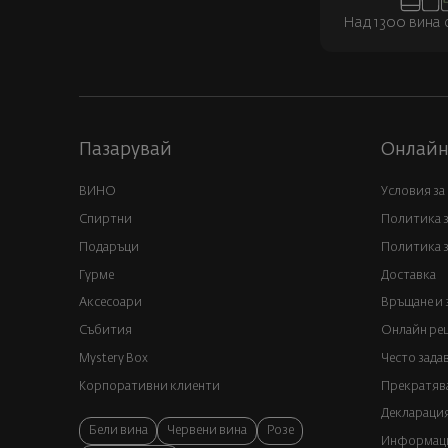
Над 1300 вина о
Пазарувай
Онлайн
ВИНО
Условия за
Спиртни
Политика 
Подаръци
Политика з
Гурме
Доставка
Аксесоари
Връщане и 
Събития
Онлайн реш
Mystery Box
Често зада
Корпоративни клиенти
Прекратява
Декларация
Бели вина
Червени вина
Розе
Информация