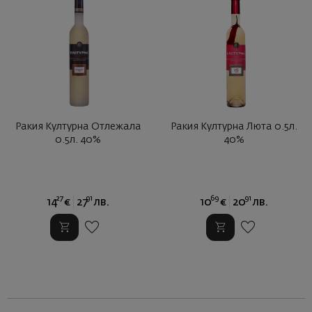
Ракия Културна Отлежала
Ракия Културна Люта 0.5л.
0.5л. 40%
40%
27
91
69
91
14
€
27
лв.
10
€
20
лв.