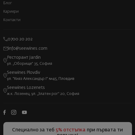
Блог
Кариери
Контакти
0700 20 202
info@seewines.com
Ресторант Jardin
ул. „Оборище“ 35, София
Seewines Plovdiv
ул. "Княз Александър I" №45, Пловдив
Seewines Lozenets
ж.к. Лозенец, ул. „Златен рог“ 20, София
Специално за теб
5% отстъпка
при първата ти