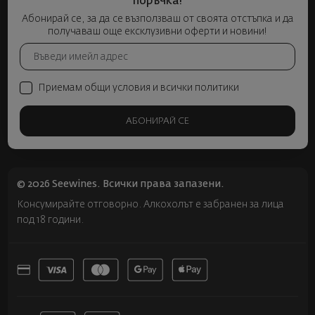
поръчка!
Абонирай се, за да се възползваш от своята отстъпка и да
получаваш още ексклузивни оферти и новини!
Приемам общи условия и всички политики
АБОНИРАЙ СЕ
© 2026 Seewines. Всички права запазени.
Консумирайте отговорно. Алкохолът е забранен за лица
под 18 години.