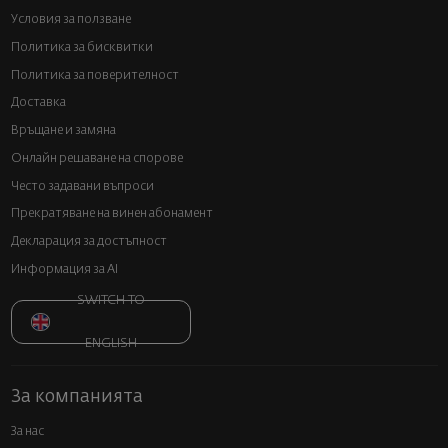
Условия за ползване
Политика за бисквитки
Политика за поверителност
Доставка
Връщане и замяна
Онлайн решаване на спорове
Често задавани въпроси
Прекратяване на винен абонамент
Декларация за достъпност
Информация за AI
SWITCH TO
ENGLISH
За компанията
За нас