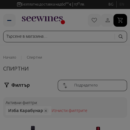
00
35
Безплатна доставка над
60
€
117
лв.
BG
EN
Начало
Спиртни
СПИРТНИ
Филтър
Активни филтри:
Изба Карабунар
Изчисти филтрите