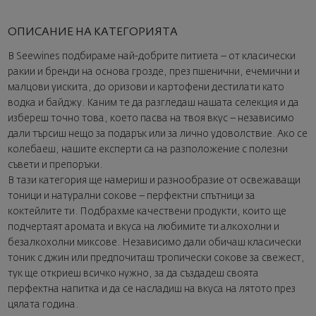
ОПИСАНИЕ НА КАТЕГОРИЯТА
В Seewines подбираме най-добрите питиета – от класически
ракии и бренди на основа грозде, през пшенични, ечемични и
малцови уискита, до оризови и картофени дестилати като
водка и байджу. Каним те да разгледаш нашата селекция и да
избереш точно това, което пасва на твоя вкус – независимо
дали търсиш нещо за подарък или за лично удоволствие. Ако се
колебаеш, нашите експерти са на разположение с полезни
съвети и препоръки.
В тази категория ще намериш и разнообразие от освежаващи
тоници и натурални сокове – перфектни спътници за
коктейлите ти. Подбрахме качествени продукти, които ще
подчертаят аромата и вкуса на любимите ти алкохолни и
безалкохолни миксове. Независимо дали обичаш класически
тоник с джин или предпочиташ тропически сокове за свежест,
тук ще откриеш всичко нужно, за да създадеш своята
перфектна напитка и да се насладиш на вкуса на лятото през
цялата година.