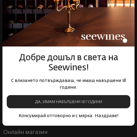
цялата страна
отстъпки
Пазарувай
ВИНО
Спиртни
Добре дошъл в света на
Подаръци
Seewines!
Гурме
Аксесоари
С влизането потвърждаваш, че имаш навършени 18
Събития
години.
Mystery Box
Корпоративни клиенти
ДА, ИМАМ НАВЪРШЕНИ 18 ГОДИНИ
Бели вина
Червени вина
Розе
Пенливи вина
Консумирай отговорно и с мярка. Наздраве!
Онлайн магазин