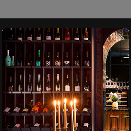
Над 1300 вина от цял
Физически магазини и
свят
събития
Бърза доставка за
Лоялна програма и