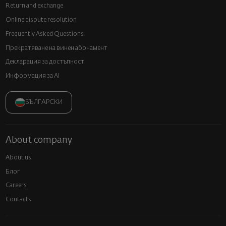
Return and exchange
Online dispute resolution
Frequently Asked Questions
Прекратяване на винен абонамент
Декларация за достъпност
Информация за AI
БЪЛГАРСКИ
About company
About us
Блог
Careers
Contacts