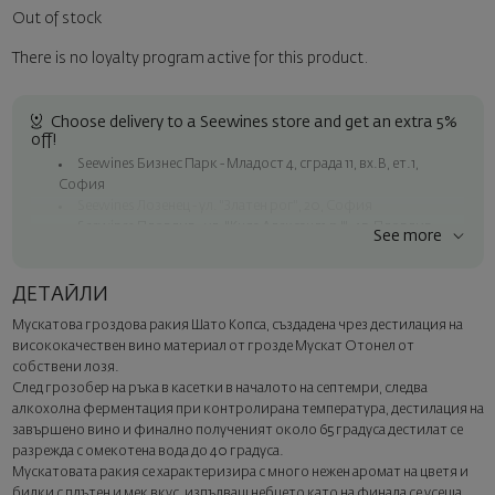
Out of stock
There is no loyalty program active for this product.
Choose delivery to a Seewines store and get an extra 5%
off!
Seewines Бизнес Парк - Младост 4, сграда 11, вх.В, ет.1,
София
Seewines Лозенец - ул. "Златен рог", 20, София
Seewines Пловдив - ул. "Княз Александър I", 45, Пловдив
See more
Free shipping on orders over 60 € / 117.35 BGN
Seewines courier to an address within Sofia
ДЕТАЙЛИ
To Speedy offices nationwide
Мускатова гроздова ракия Шато Копса, създадена чрез дестилация на
Surprise with style
висококачествен вино материал от грозде Мускат Отонел от
Add a luxury gift wrapping and a personalized card with your wish.
собствени лозя.
Select this option in the next step of the order.
След грозобер на ръка в касетки в началото на септемри, следва
алкохолна ферментация при контролирана температура, дестилация на
завършено вино и финално полученият около 65 градуса дестилат се
разрежда с омекотена вода до 40 градуса.
Мускатовата ракия се характеризира с много нежен аромат на цветя и
билки с плътен и мек вкус, изпълващ небцето като на финала се усеща