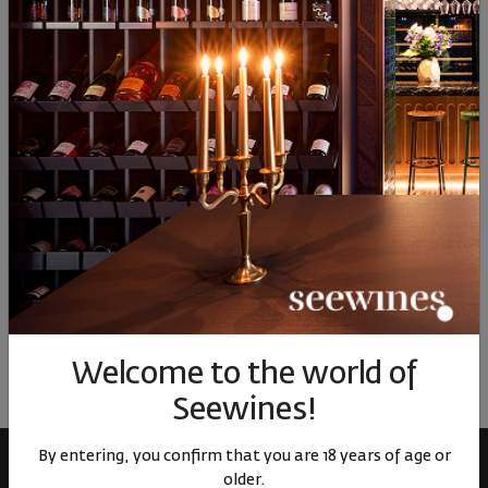
13
90
69
91
7
8
€
15
лв.
10
€
20
лв.
14
Similar products
Similar products
Simil
ОТЗИВИ И ОЦЕНКИ
No reviews available
Be the first to review
Welcome to the world of
LEAVE YOUR REVIEW
Seewines!
By entering, you confirm that you are 18 years of age or
older.