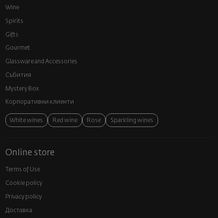
Wine
Spirits
Gifts
Gourmet
Glassware and Аccessories
Събития
Mystery Box
Корпоративни клиенти
White wines
Red wine
Rose
Sparkling wines
Online store
Terms of Use
Cookie policy
Privacy policy
Доставка