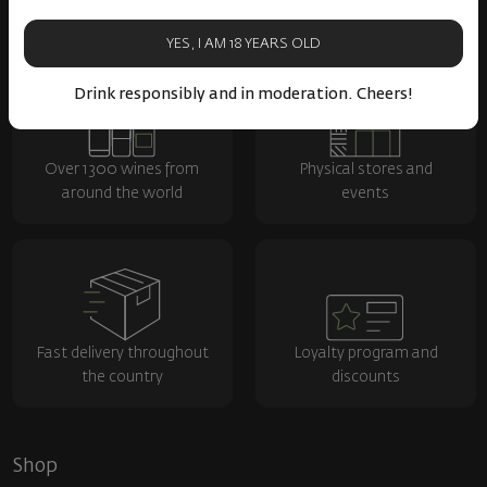
YES, I AM 18 YEARS OLD
Drink responsibly and in moderation. Cheers!
Over 1300 wines from
Physical stores and
around the world
events
Fast delivery throughout
Loyalty program and
the country
discounts
Shop