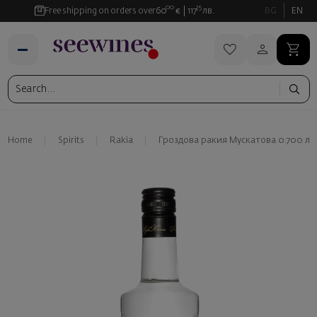
00
35
Free shipping on orders over
60
€
117
лв.
BG
EN
Home
Spirits
Rakia
Гроздова ракия Мускатова 0.700 л 