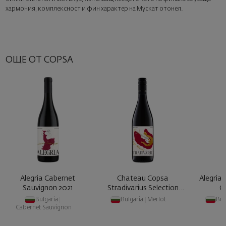
хармония, комплексност и фин характер на Мускат отонел.
ОЩЕ ОТ COPSA
Alegria Cabernet
Chateau Copsa
Alegria
Sauvignon 2021
Stradivarius Selection
C
Rouge 2020
Bulgaria
|
Bulgaria
|
Merlot
Bul
Cabernet Sauvignon