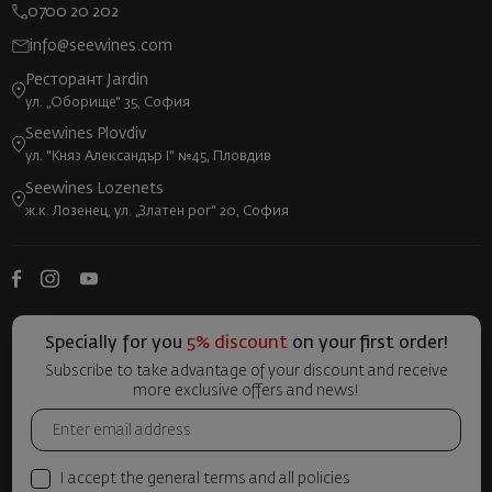
0700 20 202
info@seewines.com
Ресторант Jardin
ул. „Оборище“ 35, София
Seewines Plovdiv
ул. "Княз Александър I" №45, Пловдив
Seewines Lozenets
ж.к. Лозенец, ул. „Златен рог“ 20, София
Specially for you
5% discount
on your first order!
Subscribe to take advantage of your discount and receive
more exclusive offers and news!
I accept the general terms and all policies