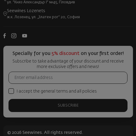
ул. "Княз Александър I" №45, Пловдив
Seewines Lozenets
ж.к. Лозенец, ул. „Златен рог“ 20, София
Specially for you
5% discount
on your first order!
Subscribe to take advantage of your discount and receive
more exclusive offers and news!
I accept the general terms and all policies
SUBSCRIBE
© 2026 Seewines. All rights reserved.