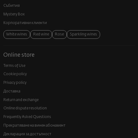
Събития
Mystery Box
Корпоративни клиенти
White wines
Red wine
Rose
Sparkling wines
Online store
Terms of Use
Cookie policy
Privacy policy
Доставка
Return and exchange
Online dispute resolution
Frequently Asked Questions
Прекратяване на винен абонамент
Декларация за достъпност