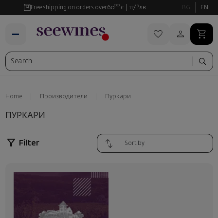
00
35
Free shipping on orders over
60
€
117
лв.
BG
EN
Home
Производители
Пуркари
ПУРКАРИ
Filter