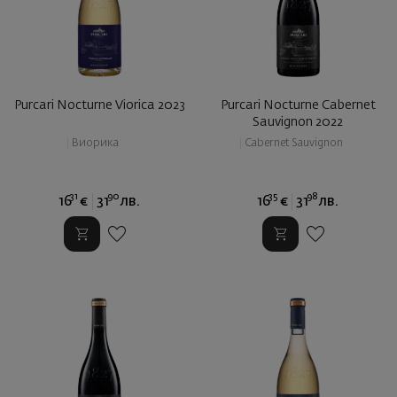
Purcari Nocturne Viorica 2023
Purcari Nocturne Cabernet
Sauvignon 2022
|
Виорика
|
Cabernet Sauvignon
31
90
35
98
16
€
31
лв.
16
€
31
лв.