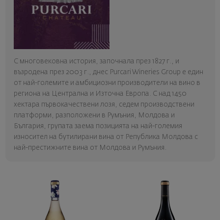
С многовековна история, започнала през 1827 г., и
възродена през 2003 г., днес Purcari Wineries Group е един
от най-големите и амбициозни производители на вино в
региона на Централна и Източна Европа. С над 1450
хектара първокачествени лозя, седем производствени
платформи, разположени в Румъния, Молдова и
България, групата заема позицията на най-големия
износител на бутилирани вина от Република Молдова с
най-престижните вина от Молдова и Румъния.