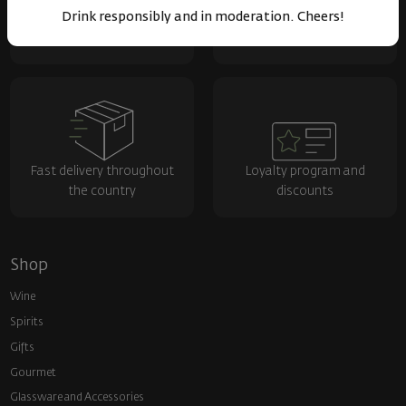
Drink responsibly and in moderation. Cheers!
Over 1300 wines from
Physical stores and
around the world
events
Fast delivery throughout
Loyalty program and
the country
discounts
Shop
Wine
Spirits
Gifts
Gourmet
Glassware and Аccessories