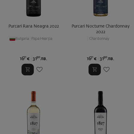
Purcari Rara Neagra 2022
Purcari Nocturne Chardonnay
2022
Bulgaria
|
Рара Неагра
|
Chardonnay
31
90
31
90
16
€
31
лв.
16
€
31
лв.