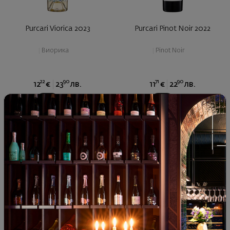
Purcari Viorica 2023
Purcari Pinot Noir 2022
|
Виорика
|
Pinot Noir
22
90
71
90
12
€
23
лв.
11
€
22
лв.