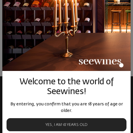
Purcari Rara Neagra 2022
Purcari Chardonnay 2022
|
Рара Неагра
|
Chardonnay
22
90
71
90
12
€
23
лв.
11
€
22
лв.
Welcome to the world of
Seewines!
By entering, you confirm that you are 18 years of age or
older.
YES, I AM 18 YEARS OLD