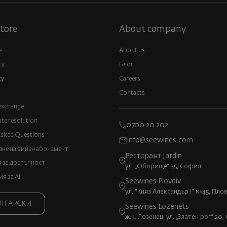
tore
About company
e
About us
cy
Блог
cy
Careers
Contacts
exchange
ute resolution
0700 20 202
Asked Questions
info@seewines.com
не на винен абонамент
Ресторант Jardin
 за достъпност
ул. „Оборище“ 35, София
 за AI
Seewines Plovdiv
ул. "Княз Александър I" №45, Пло
ЛГАРСКИ
Seewines Lozenets
ж.к. Лозенец, ул. „Златен рог“ 20