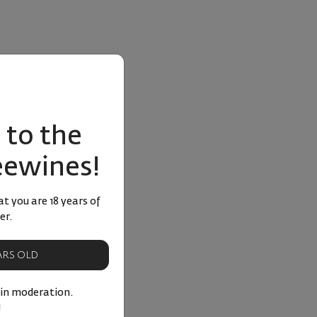
to the
eewines!
t you are 18 years of
er.
EARS OLD
 in moderation.
!