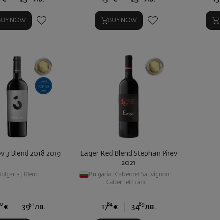
BUY NOW
BUY NOW
v 3 Blend 2018 2019
Eager Red Blend Stephan Pirev
2021
Bulgaria
|
Blend
Bulgaria
|
Cabernet Sauvignon
|
Cabernet Franc
20
51
84
89
€
39
лв.
17
€
34
лв.