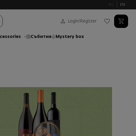
BG
EN
Login
/
Register
cessories
Събития
Mystery box