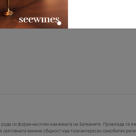
 по рода си форум насочен към вината на Балканите. Провежда се е
на световната винена общност към този интересен самобитен реги