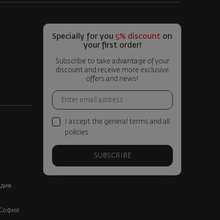
Specially for you
5% discount
on
your first order!
Subscribe to take advantage of your
discount and receive more exclusive
offers and news!
I accept the general terms and all
policies
SUBSCRIBE
вдив
, София