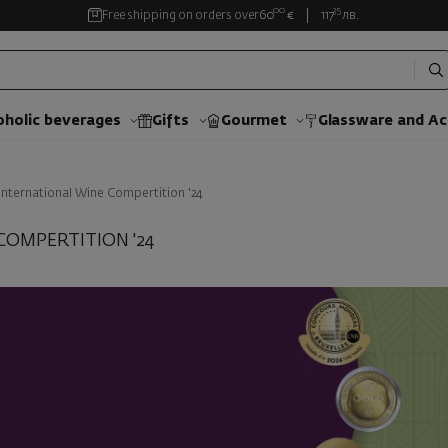
00
35
Free shipping on orders over
60
€
117
лв.
oholic beverages
Gifts
Gourmet
Glassware and Аc
International Wine Compertition '24
COMPERTITION '24