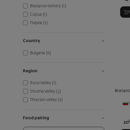
Bratanov Winery
(1)
Copsa
(1)
Пирев
(1)
Country
Bulgaria
(6)
Region
Rose Valley
(1)
Bratano
Struma Valley
(3)
Thracian valley
(2)
Food pairing
20