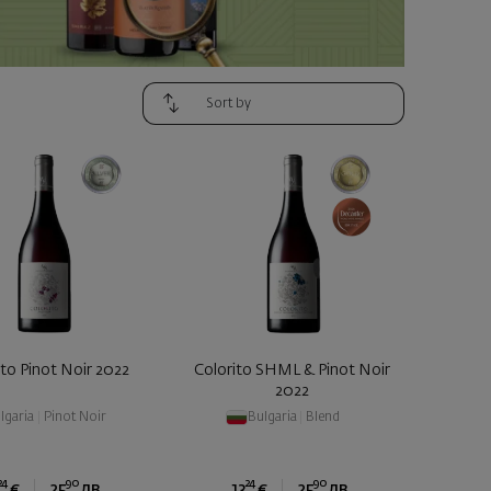
ito Pinot Noir 2022
Colorito SHML & Pinot Noir
2022
lgaria
|
Pinot Noir
Bulgaria
|
Blend
24
90
24
90
€
25
лв.
13
€
25
лв.