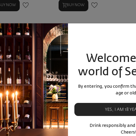
BUY NOW
BUY NOW
Welcome 
world of S
By entering, you confirm tha
age or old
YES, I AM 18 Y
Drink responsibly and
Cheers