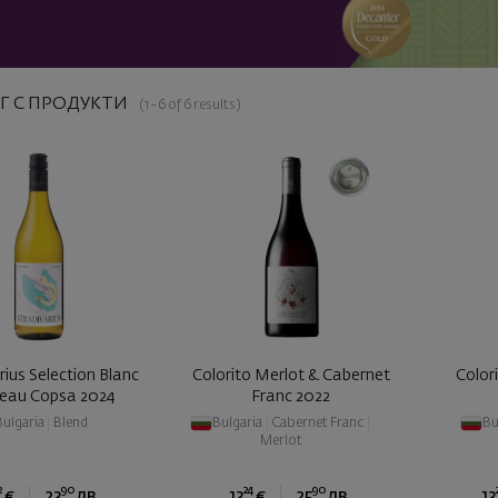
Г С ПРОДУКТИ
(1 - 6 of 6 results)
rius Selection Blanc
Colorito Merlot & Cabernet
Color
eau Copsa 2024
Franc 2022
Bulgaria
|
Blend
Bulgaria
|
Cabernet Franc
|
Bu
Merlot
2
90
24
90
€
23
лв.
13
€
25
лв.
13