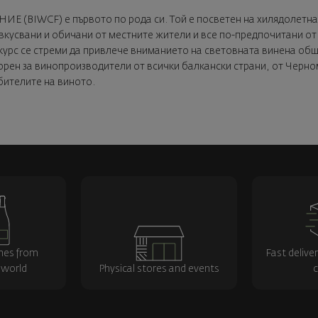
CF) е първото по рода си. Той е посветен на хилядолетната 
вкусвани и обичани от местните жители и все по-предпочитани от
урс се стреми да привлече вниманието на световната винена общн
рен за винопроизводители от всички балкански страни, от Черном
бителите на виното.
nes from
Fast delive
 world
Physical stores and events
c