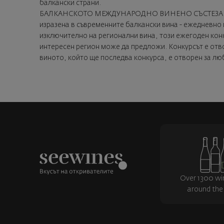
балкански страни.
БАЛКАНСКОТО МЕЖДУНАРОДНО ВИНЕНО СЪСТЕЗАНИЕ (BIW
изразена в съвременните балкански вина - ежедневно 
изключително на регионални вина, този ежегоден конк
интересен регион може да предложи. Конкурсът е отво
виното, който ще последва конкурса, е отворен за лю
Over 1300 wi
around the