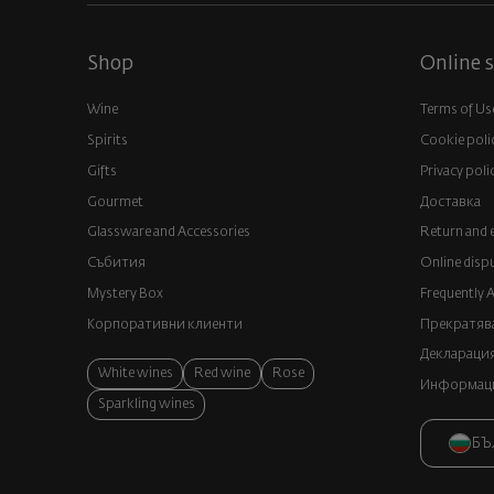
Shop
Online s
Wine
Terms of Us
Spirits
Cookie poli
Gifts
Privacy poli
Gourmet
Доставка
Glassware and Аccessories
Return and 
Събития
Online disp
Mystery Box
Frequently 
Корпоративни клиенти
Прекратява
Декларация
White wines
Red wine
Rose
Информация
Sparkling wines
БЪ