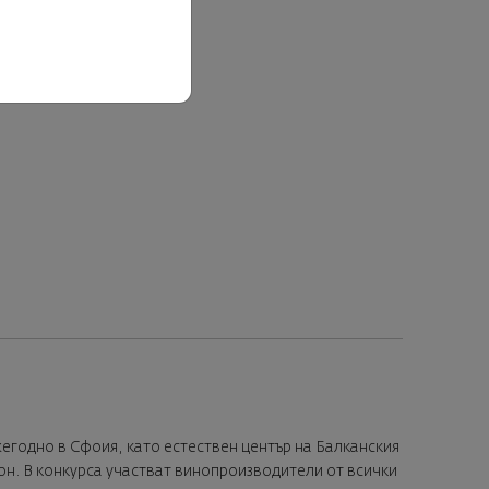
жегодно в Сфоия, като естествен център на Балканския
он. В конкурса участват винопроизводители от всички