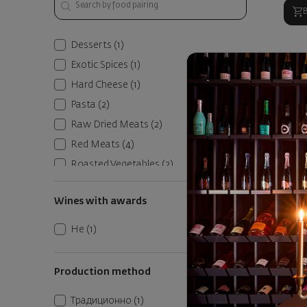
Desserts
(1)
Exotic Spices
(1)
Hard Cheese
(1)
Pasta
(2)
Raw Dried Meats
(2)
Red Meats
(4)
Roasted Vegetables
(2)
Soft Cheese
(2)
Wines with awards
Vegetables
(1)
White Meats
(2)
Не
(1)
Production method
Традиционно
(1)