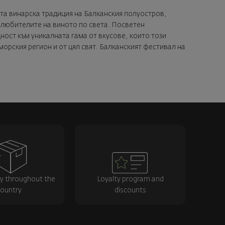
винарска традиция на Балканския полуостров,
 любителите на виното по света. Посветен
ост към уникалната гама от вкусове, които този
орския регион и от цял свят. Балканският фестивал на
ry throughout the
Loyalty program and
ountry
discounts