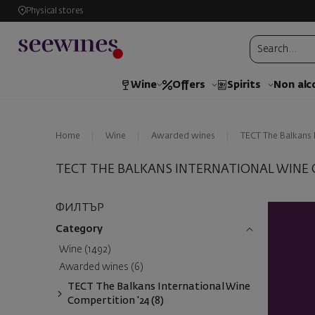
Physical stores
Wine
Offers
Spirits
Non alc
Home
Wine
Awarded wines
ТЕСТ The Balkans 
ТЕСТ THE BALKANS INTERNATIONAL WINE 
ФИЛТЪР
Category
Wine (1492)
Awarded wines (6)
ТЕСТ The Balkans International Wine
Compertition '24 (8)