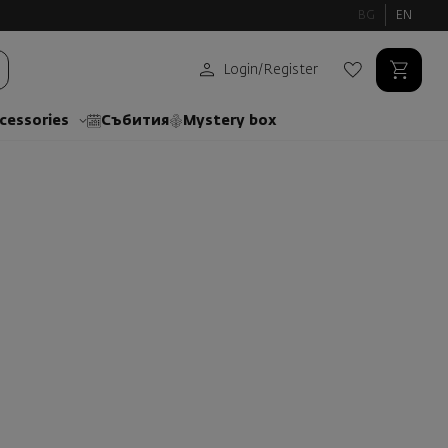
BG
EN
Login
/
Register
cessories
Събития
Mystery box