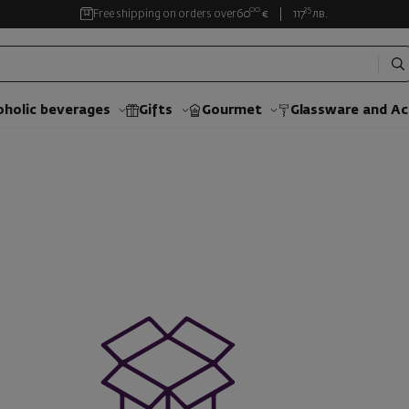
00
35
Free shipping on orders over
60
€
117
лв.
oholic beverages
Gifts
Gourmet
Glassware and Аc