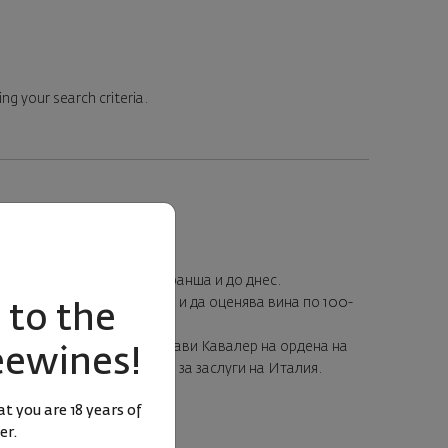
g your search criteria.
и тя остава стандарт за бранша и до днес.
ва на това да пише ревюта и да оценява вина по 100-
to the
алиански: Жак Ширак го прави Кавалер на ордена на
eewines!
ар на Националния орден за заслуги на Италия.
t you are 18 years of
er.