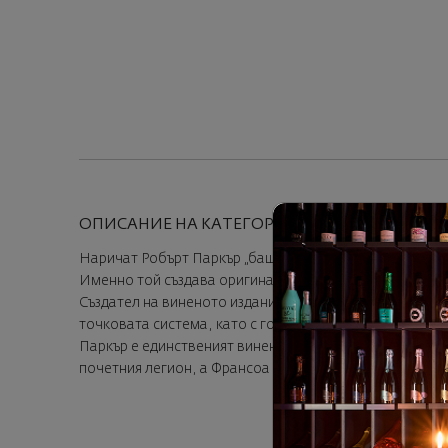
ОПИСАНИЕ НА КАТЕГОРИЯТА
Наричат Робърт Паркър „бащата на съвременната вине
Именно той създава оригиналната 100-точкова система
Създател на виненото издание The Wine Advocate, от 19
точковата система, като с годините става всепризнат 
Паркър е единственият винен автор и критик в истори
почетния легион, а Франсоа Митеран – Кавалер на нац