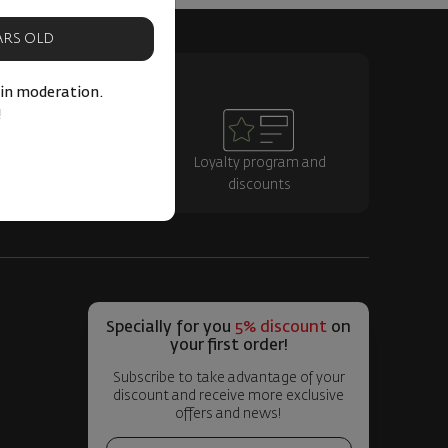
EARS OLD
 in moderation.
!
ry throughout the
Loyalty program and
ountry
discounts
Specially for you
5% discount
on
your first order!
Subscribe to take advantage of your
discount and receive more exclusive
offers and news!