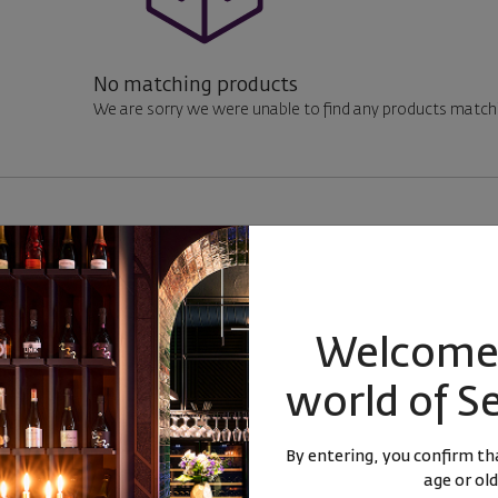
No matching products
We are sorry we were unable to find any products matchin
на критика“.
 за оценяване на виното още с първия брой на The Wine Advocate 
79 година той се отказва от кариерата си на адвокат и се посвеща
Welcome 
експерт за вината на Бордо.
ята, удостоен с почести от двама френски президенти и от един ит
world of S
ионалния орден за особени заслуги. През 2002 Паркър става и риц
By entering, you confirm tha
age or old