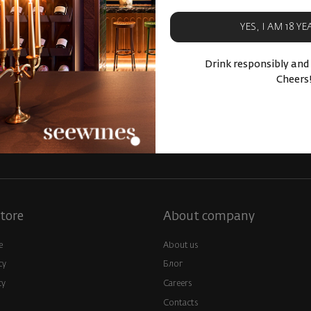
YES, I AM 18 Y
Drink responsibly and
Cheers
nes from
Fast delive
 world
Physical stores and events
c
tore
About company
e
About us
cy
Блог
cy
Careers
Contacts