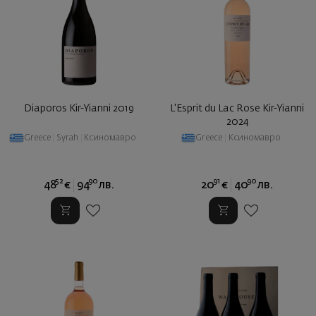
Diaporos Kir-Yianni 2019
L'Esprit du Lac Rose Kir-Yianni
2024
Greece
|
Syrah
|
Ксиномавро
Greece
|
Ксиномавро
52
90
91
90
48
€
94
лв.
20
€
40
лв.