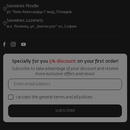
Seewines Plovdiv
ул. "Княз Александър I" №45, Пловдив
Seewines Lozenets
ж.к. Лозенец, ул. „Златен рог“ 20, София
Specially for you
5% discount
on your first order!
Subscribe to take advantage of your discount and receive
more exclusive offers and news!
I accept the general terms and all policies
SUBSCRIBE