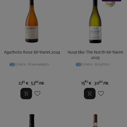
Agathoto Rose Kir-Yianni 2024
Assyrtiko The North Kir-Yianni
2025
Greece
|
Ксиномавро
Greece
|
Assyrtiko
35
49
80
90
27
€
53
лв.
15
€
30
лв.