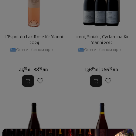
L'Esprit du Lac Rose Kir-Yianni
Limni, Siniaki, Cyclamina Kir-
2024
Yianni 2012
Greece
|
Ксиномавро
Greece
|
Ксиномавро
45
89
46
89
45
€
88
лв.
136
€
266
лв.