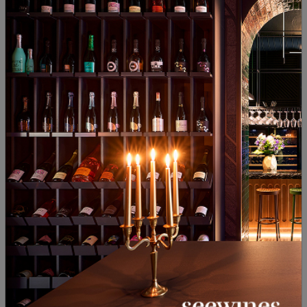
Naoussa Kir-Yianni 2022
Ramnista Kir-Yianni 2020
Greece
|
Ксиномавро
Greece
|
Ксиномавро
29
90
00
90
15
€
29
лв.
25
€
48
лв.