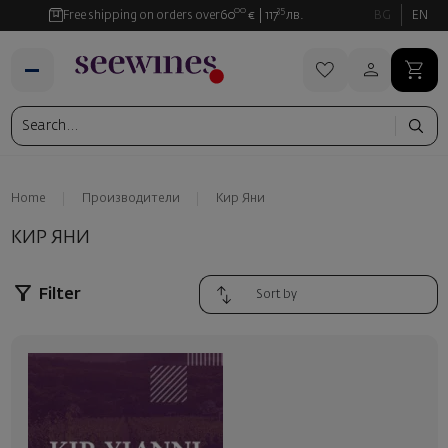
00
35
Free shipping on orders over
60
€
117
лв.
BG
EN
Home
Производители
Кир Яни
КИР ЯНИ
Filter