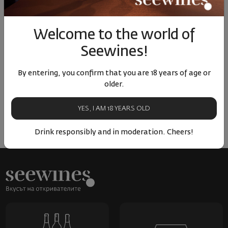
Samaropetra Kir-Yianni 2025
Welcome to the world of
Seewines!
Greece
|
Sauvignon Blanc
By entering, you confirm that you are 18 years of age or
90
01
older.
17
€
35
лв.
YES, I AM 18 YEARS OLD
Drink responsibly and in moderation. Cheers!