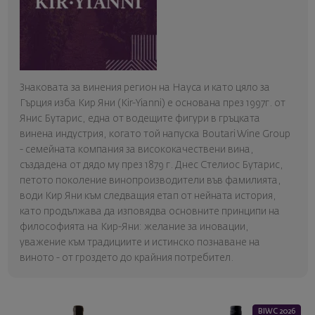
Знаковата за винения регион на Науса и като цяло за
Гърция изба Кир Яни (Kir-Yianni) е основана през 1997г. от
Янис Бутарис, една от водещите фигури в гръцката
винена индустрия, когато той напуска Boutari Wine Group
- семейната компания за висококачествени вина,
създадена от дядо му през 1879 г. Днес Стелиос Бутарис,
петото поколение винопроизводители във фамилията,
води Кир Яни към следващия етап от нейната история,
като продължава да изповядва основните принципи на
философията на Кир-Яни: желание за иновации,
уважение към традициите и истинско познаване на
виното - от гроздето до крайния потребител.
BIWC 2026