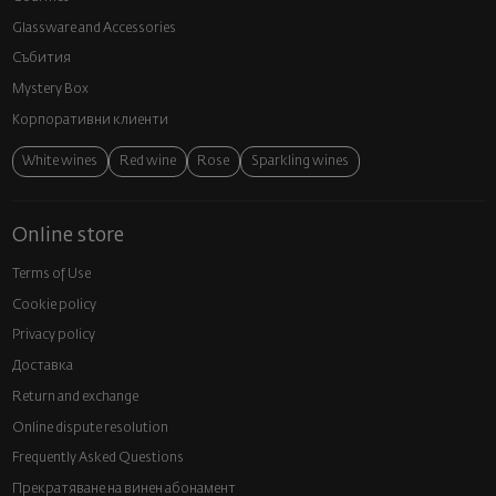
Glassware and Аccessories
Събития
Mystery Box
Корпоративни клиенти
White wines
Red wine
Rose
Sparkling wines
Online store
Terms of Use
Cookie policy
Privacy policy
Доставка
Return and exchange
Online dispute resolution
Frequently Asked Questions
Прекратяване на винен абонамент