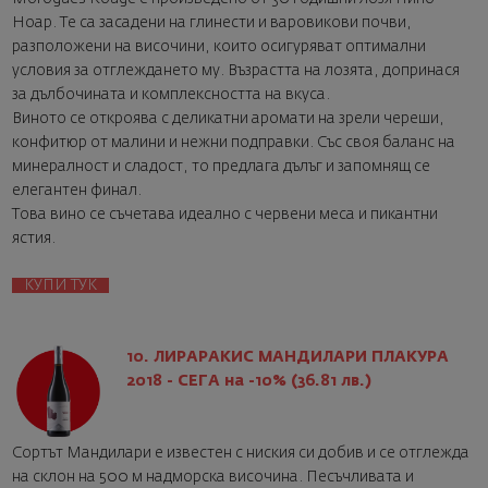
Ноар. Те са засадени на глинести и варовикови почви,
разположени на височини, които осигуряват оптимални
условия за отглеждането му. Възрастта на лозята, допринася
за дълбочината и комплексността на вкуса.
Виното се откроява с деликатни аромати на зрели череши,
конфитюр от малини и нежни подправки. Със своя баланс на
минералност и сладост, то предлага дълъг и запомнящ се
елегантен финал.
Това вино се съчетава идеално с червени меса и пикантни
ястия.
КУПИ ТУК
10. ЛИРАРАКИС МАНДИЛАРИ ПЛАКУРА
2018 - СЕГА на -10% (36.81 лв.)
Сортът Мандилари е известен с ниския си добив и се отглежда
на склон на 500 м надморска височина. Песъчливата и