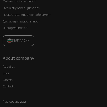
Online dispute resolution
Frequently Asked Questions
Прекратяване на винен абонамент
Декларация за достъпност
Информация за AI
БЪЛГАРСКИ
About company
About us
Блог
Careers
Contacts
0700 20 202