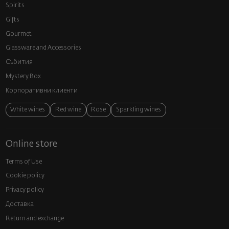
Spirits
Gifts
Gourmet
Glassware and Аccessories
Събития
Mystery Box
Корпоративни клиенти
White wines
Red wine
Rose
Sparkling wines
Online store
Terms of Use
Cookie policy
Privacy policy
Доставка
Return and exchange