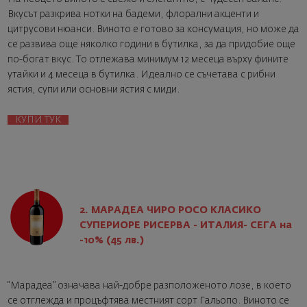
Вкусът разкрива нотки на бадеми, флорални акценти и
цитрусови нюанси. Виното е готово за консумация, но може да
се развива още няколко години в бутилка, за да придобие още
по-богат вкус. То отлежава минимум 12 месеца върху фините
утайки и 4 месеца в бутилка. Идеално се съчетава с рибни
ястия, супи или основни ястия с миди.
КУПИ ТУК
2. МАРАДЕА ЧИРО РОСО КЛАСИКО
СУПЕРИОРЕ РИСЕРВА - ИТАЛИЯ
-
СЕГА на
-10% (45 лв.)
“Марадеа” означава най-добре разположеното лозе, в което
се отглежда и процъфтява местният сорт Гальопо. Виното се