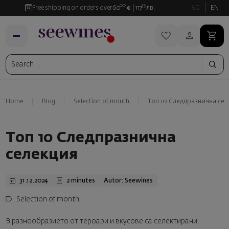
00
35
Free shipping on orders over
60
€
117
лв.
BG
EN
Home
Blog
Selection of month
Топ 10 Следпразнична се
Топ 10 Следпразнична
селекция
31.12.2024
2 minutes
Autor: Seewines
Selection of month
В разнообразието от тероари и вкусове са селектирани