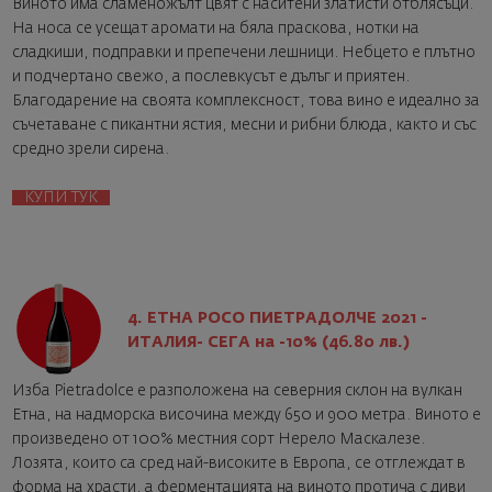
Виното има сламеножълт цвят с наситени златисти отблясъци.
На носа се усещат аромати на бяла праскова, нотки на
сладкиши, подправки и препечени лешници. Небцето е плътно
и подчертано свежо, а послевкусът е дълъг и приятен.
Благодарение на своята комплексност, това вино е идеално за
съчетаване с пикантни ястия, месни и рибни блюда, както и със
средно зрели сирена.
КУПИ ТУК
4. ЕТНА РОСО ПИЕТРАДОЛЧЕ 2021 -
ИТАЛИЯ- СЕГА на -10% (46.80 лв.)
Изба Pietradolce е разположена на северния склон на вулкан
Етна, на надморска височина между 650 и 900 метра. Виното е
произведено от 100% местния сорт Нерело Маскалезе.
Лозята, които са сред най-високите в Европа, се отглеждат в
форма на храсти, а ферментацията на виното протича с диви