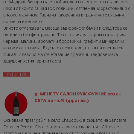
от Мадрид. Винарната е заобиколена от 21 хектара стари лозя,
някои от които са над 100 годишни, отглеждани храстовидно с
високопланинска Гарнача, вкоренена в гранитните пясъчни
почви на имението.
Виното отлежава 14 месеца във френски бъчви и след това се
бутилира без филтриране. То се отличава с аромати на зряла
череша, малина, ароматни боровинки, графит и минерални
нюанси от гранита. Вкусът е свеж и жив, с дълъг и елегантен
финал. Идеално е в съчетавание с различни видове меса,
задушени ястия, ориз и паста.
КУПИ ТУК
9. МЕНЕТУ САЛОН РУЖ ФУРНИЕ 2022 -
СЕГА на -10% (44.01 лв.)
Основана през 1926 г. в село Chaudoux, в сърцето на Sancerre,
Fournier Père et Fils е еталон за високо качество. Côtes de
Morogues Rouge е произведено от 30 годишни лозя Пино