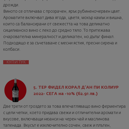
дрожди.
Виното се отличава с прозрачен, ярък рубиненочервен цвят.
Ароматите включват дива ягода, цветя, мокър камък и вишна,
които са балансирани от свежестта на това деликатно
сицилианско вино с леко до средно тяло. То притежава
очарователна минералност и деликатен, но дълъг финал.
Подходящо е за съчетаване с месни ястия, пресни сирена и
колбаси.
КУПИ ТУК
5. ТЕР ФИДЕЛ КОРАЛ Д'АН ПИ КОЛИУР
2022- СЕГА на -10% (62.91 лв.)
Две трети от гроздето за това впечатляващо вино ферментира
с цели чепки, което придава свежи и отличителни аромати и
вкусове, включващи нюанси на черен чай и маслинова
тапенада. Вкусът е изключително сочен, свеж и плътен,