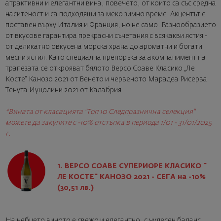
атрактивни и елегантни вина, повечето, от които са със средна
наситеност и са подходящи за меко зимно време. Акцентът е
поставен върху Италия и Франция, но не само. Разнообразието
от вкусове гарантира прекрасни съчетания с всякакви ястия -
от деликатно овкусена морска храна до ароматни и богати
месни ястия. Като специална препоръка за акомпанимент на
трапезата се открояват бялото Версо Соаве Класико „Ле
Косте“ Канозо 2021 от Венето и червеното Марадеа Рисерва
Тенута Иуцолини 2021 от Калабрия.
*Вината от класацията "Топ 10 Следпразнична селекция"
можете да закупите с -10% отстъпка в периода 1/01 - 31/01/2025
г.
1. ВЕРСО СОАВЕ СУПЕРИОРЕ КЛАСИКО "
ЛЕ КОСТЕ" КАНОЗО 2021
-
СЕГА на -10%
(30,51 лв.)
На небцето виното е свежо и елегантно, с чудесен баланс.