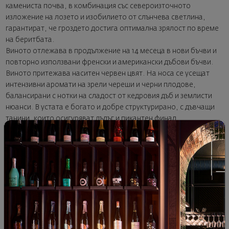
камениста почва, в комбинация със североизточното
изложение на лозето и изобилието от слънчева светлина,
гарантират, че гроздето достига оптимална зрялост по време
на беритбата.
Виното отлежава в продължение на 14 месеца в нови бъчви и
повторно използвани френски и американски дъбови бъчви.
Виното притежава наситен червен цвят. На носа се усещат
интензивни аромати на зрели череши и черни плодове,
балансирани с нотки на сладост от кедровия дъб и землисти
нюанси. В устата е богато и добре структурирано, с дъвчащи
танини, които осигуряват дълъг и пикантен финал.
Съчетайте с печено говеждо, ястия от червено месо, дивеч и
пикантни сирена за пълноценна дегустация.
КУПИ ТУК