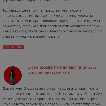
управлявана винарна в Съединените щати.
Този Зинфандел е типичен представител на сорта,
представляващ плътно и мощно червено вино. Ароматът
напомня на тъмни горски плодове и предлага изпълваща устата
сочност с дълъг финал, подкрепен от отлежаването в френски
и американски дъбови бъчви. Виното се съчетава много добре
с червени меса и меки зрели сирена.
КУПИ ТУК
7. СЕН-ЖОЗЕФ РУЖ ЛА БЮТ Д'ОР 2021 -
СЕГА на -10% (51.21 лв.)
Домейн Ален Жом е семейно имение с дълга история, което
съществува от няколко поколения. То се намира в община Сен
Жозеф, департамент Ардеш, в живописната Долина на река
Рона. Виното, произведено от 100% Сира, се отглежда върху