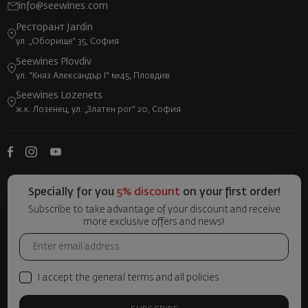
info@seewines.com
Ресторант Jardin
ул. „Оборище“ 35, София
Seewines Plovdiv
ул. "Княз Александър I" №45, Пловдив
Seewines Lozenets
ж.к. Лозенец, ул. „Златен рог“ 20, София
Specially for you
5% discount
on your first order!
Subscribe to take advantage of your discount and receive
more exclusive offers and news!
I accept the general terms and all policies