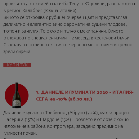
произвежда от семейната изба Тенута Юцолини, разположена
в регион Калабрия (Южна Италия).
Виното се откроява с рубиненочервен цвят и представлява
деликатно и елегантно вино с аромати на сушени плодове,
тютюн и ванилия. То е сухо и пълно с меки танини. Виното
отлежава по специален начин - 12 месеца в кестенови бъчви.
Съчетава се отлично с ястия от червено месо, дивеч и средно
зрели сирена.
КУПИ ТУК
3. ДАНИЕЛЕ ИЛУМИНАТИ 2020 - ИТАЛИЯ
-
СЕГА на -10% (56.70 лв.)
Далиеле е купаж от Требиано д‘Абруцо (70%), малък процент
Пасерина (15%) и Шардоне (15%). Гроздето е от лозе с южно
изложение в района Контрогуера, засадено предимно на
глинести почви.