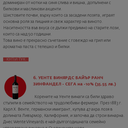
доминиран от нотки на синя слива и вишна, допълнени с
билкови и маслинови акценти.
Шистовите почви, върху които са засадени лозята, играят
основна роля за пищния и свеж характер на виното.
Наситеността във вкуса се дължи предимно на старите лози,
които са над 50 годишни.
Това вино е прекрасно съчетание с говеждо на грил или
ароматна паста с телешко и билки.
КУПИ ТУК
6. УЕНТЕ ВИНЯРДС БАЙЪР РАНЧ
ЗИНФАНДЕЛ - СЕГА на -10% (35.55 лв.)
Корените на Уенте винаги са били здраво
стъпили в семейството на трудолюбиви фермери. През 1883 г.
Карл Х. Венте, германски имигрант, купува 47 акра лозя в
долината Ливърмор, Калифорния, и започва да строи винарна.
Днес Wente Vineyards е най-дългогодишната семейно