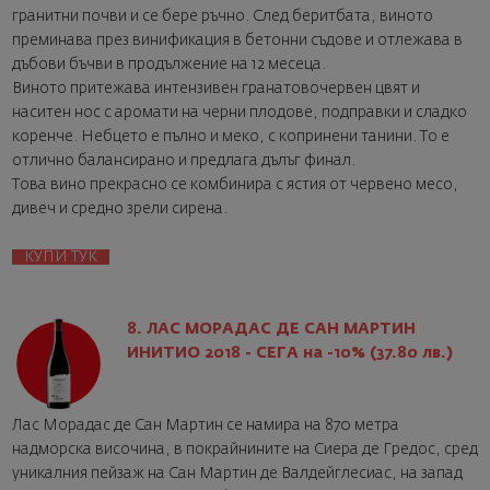
гранитни почви и се бере ръчно. След беритбата, виното
преминава през винификация в бетонни съдове и отлежава в
дъбови бъчви в продължение на 12 месеца.
Виното притежава интензивен гранатовочервен цвят и
наситен нос с аромати на черни плодове, подправки и сладко
коренче. Небцето е пълно и меко, с копринени танини. То е
отлично балансирано и предлага дълъг финал.
Това вино прекрасно се комбинира с ястия от червено месо,
дивеч и средно зрели сирена.
КУПИ ТУК
8. ЛАС МОРАДАС ДЕ САН МАРТИН
ИНИТИО 2018 - СЕГА на -10% (37.80 лв.)
Лас Морадас де Сан Мартин се намира на 870 метра
надморска височина, в покрайнините на Сиера де Гредос, сред
уникалния пейзаж на Сан Мартин де Валдейглесиас, на запад