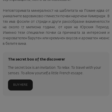
Неповторимата минералност на шаблитата на Помие идва от
уникалните варовиково-глинести почви наречени Кимеридж. В
тях има фосили от стриди и други ракообразни вкаменелости
на около 17 милиона години, от края на Юрския Период.
Именно тези специални почви са причината за интересния и
очарователен барутен или кремъчен вкусов и ароматен нюанс
в белите вина.
The secret box of the discoverer
The secret box is an invitation. To relax. To travel with your
senses. To allow yourself a little French escape.
BUY HERE