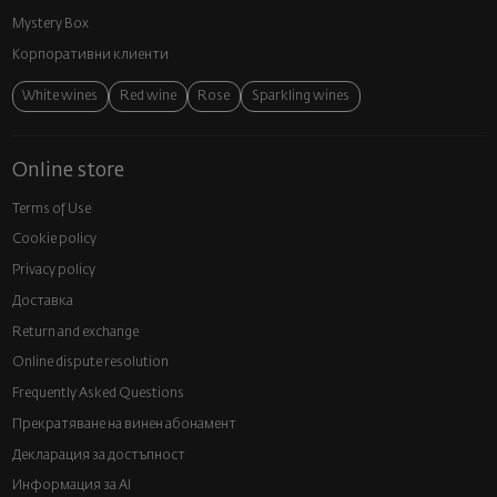
Mystery Box
Корпоративни клиенти
White wines
Red wine
Rose
Sparkling wines
Online store
Terms of Use
Cookie policy
Privacy policy
Доставка
Return and exchange
Online dispute resolution
Frequently Asked Questions
Прекратяване на винен абонамент
Декларация за достъпност
Информация за AI