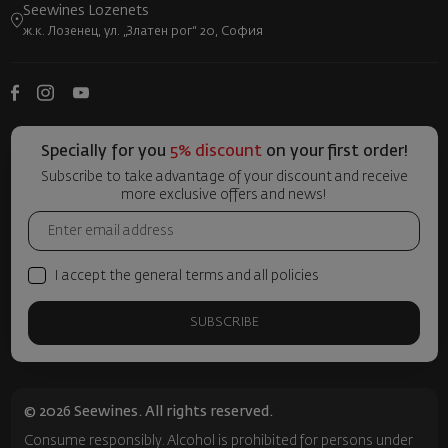
Seewines Lozenets
ж.к. Лозенец, ул. „Златен рог“ 20, София
Specially for you
5% discount
on your first order!
Subscribe to take advantage of your discount and receive
more exclusive offers and news!
I accept the general terms and all policies
SUBSCRIBE
© 2026 Seewines. All rights reserved.
Consume responsibly. Alcohol is prohibited for persons under