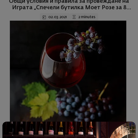
Общи условия и правила за провеждане на
Играта „Спечели бутилка Моет Розе за 8
март“
02.03.2021
2 minutes
Wine news