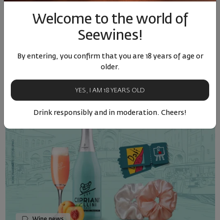
Нова ракия родена от познанието,
Welcome to the world of
дестилирана от отонел
Seewines!
17.02.2022
2 minutes
By entering, you confirm that you are 18 years of age or
older.
YES, I AM 18 YEARS OLD
Drink responsibly and in moderation. Cheers!
Wine news