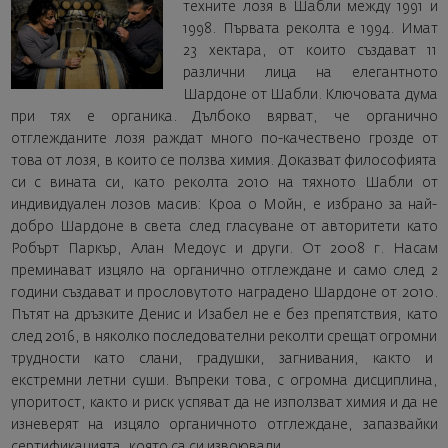
техните лозя в Шабли между 1991 и
1998. Първата реколта е 1994. Имат
23 хектара, от които създават 11
различни лица на елегантното
Шардоне от Шабли. Ключовата дума
при тях е органика. Дълбоко вярват, че органично
отглежданите лозя раждат много по-качествено грозде от
това от лозя, в които се ползва химия. Доказват философията
си с вината си, като реколта 2010 на тяхното Шабли от
индивидуален лозов масив: Кроа о Мойн, е избрано за най-
добро Шардоне в света след гласуване от авторитети като
Робърт Паркър, Алан Медоус и други. От 2008 г. Насам
преминават изцяло на органично отглеждане и само след 2
години създават и прословутото наградено Шардоне от 2010.
Пътят на дръзките Денис и Изабел не е без препятствия, като
след 2016, в няколко последователни реколти срещат огромни
трудности като слани, градушки, загнивания, както и
екстремни летни суши. Въпреки това, с огромна дисциплина,
упоритост, както и риск успяват да не използват химия и да не
изневерят на изцяло органичното отглеждане, запазвайки
сертификацията, която са си извоювали.