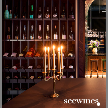
Широка мелнишка лоза – един сорт, а толкова
много истории…
28.08.2024
2 minutes
Wine news