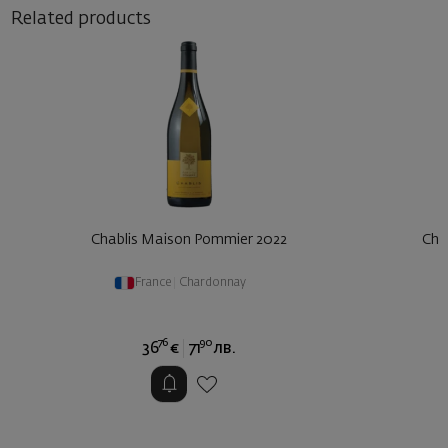
Related products
Chablis Maison Pommier 2022
Cha
France
|
Chardonnay
76
90
36
€
71
лв.