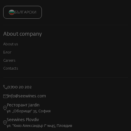
БЪЛГАРСКИ
About company
About us
Блог
Careers
Contacts
0700 20 202
info@seewines.com
Ресторант Jardin
ул. „Оборище“ 35, София
Seewines Plovdiv
ул. "Княз Александър I" №45, Пловдив