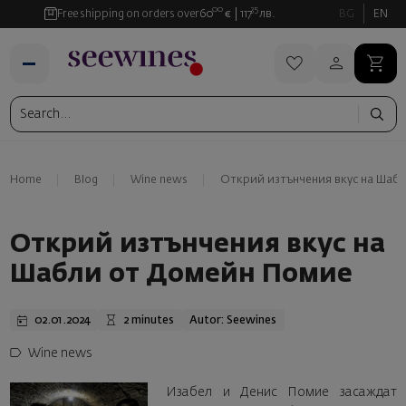
00
35
Free shipping on orders over
60
€
117
лв.
BG
EN
Home
Blog
Wine news
Открий изтънчения вкус на Шаб
Открий изтънчения вкус на
Шабли от Домейн Помие
02.01.2024
2 minutes
Autor: Seewines
Wine news
Изабел и Денис Помие засаждат