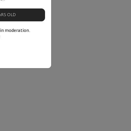
EARS OLD
 in moderation.
!