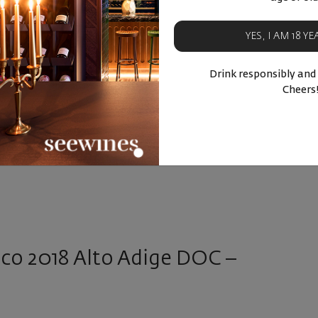
ъдето гроздето невинаги достига достатъчно високи
ия и САЩ.
YES, I AM 18 Y
Drink responsibly and
019 Alto Adige DOC – 26,90 лв.
Cheers
co 2018 Alto Adige DOC –