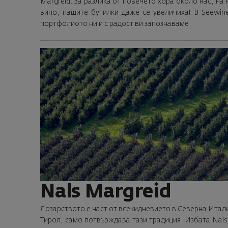
Margreid. За разлика от повечето хора около нас, на
вино, нашите бутилки даже се увеличиха! В Seewin
портфолиото ни и с радост ви запознаваме.
Nals Margreid
Лозарството е част от всекидневието в Северна Итал
Тирол, само потвърждава тази традиция. Избата Nals 