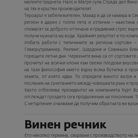
малките градчета Налс и Магре сула Страда дел Вино (
на тях е кръстен производителят.
Тероарът е забележителен. Макар и да се намира в Се
регион е дарен с топли лета и отлични – наистина 
спомагат за доброто оттичане и градивния стрес върху
получи нужната му вода. Крайният резултат е по-комп
Избата работи с типичините за региона сортове –
Гевюрцтраминер, Ризлинг, Шардоне и Совиньон Блан
горещите летни дни. Червените вина са от сортовете
прочитът на всички клони към свежи плодови вкусов
на тази философия името върху всяка бутилка е проя
земята, от която идва. То определя виното вътре и
посланик на съчетанието между човешката ръка и про
Както отбелязва президентът на компанията Курт В
отглеждат гроздето си в продължение на поколения. Т
С нетърпение очакваме да получим обратната ви връзк
Винен речник
Ето няколко термина, свързани с производството на лю