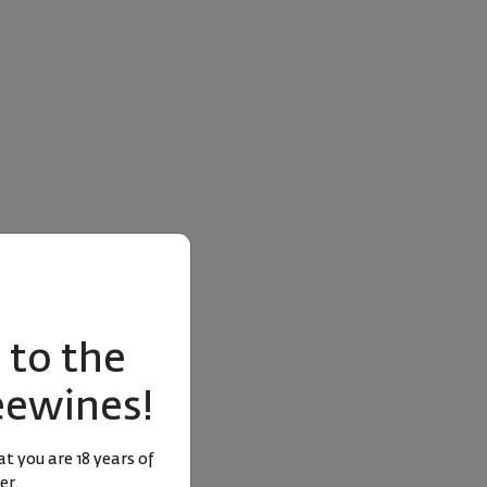
to the
eewines!
t you are 18 years of
er.