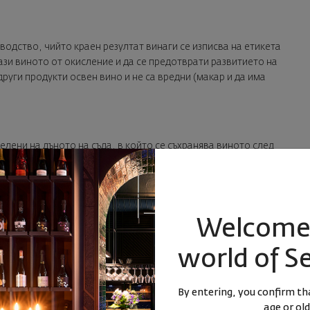
водство, чийто краен резултат винаги се изписва на етикета
ази виното от окисление и да се предотврати развитието на
руги продукти освен вино и не са вредни (макар и да има
елени на дъното на съда, в който се съхранява виното след
, танини и ароматни компоненти. Фенолите се намират в
Welcome 
н са определящи за вкусовите нюанси на виното.
world of S
оан Шаптал: способ за повишаване на алкохолното
By entering, you confirm tha
 или по време на алкохолната ферментация. По-често е
age or old