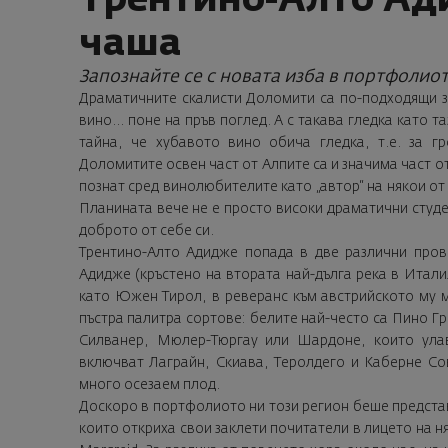
Трентино-Алто Ад
чаша
Запознайте се с новата изба в портфолио
Драматичните скалисти Доломити са по-подходящи з
вино... поне на пръв поглед. А с такава гледка като 
тайна, че хубавото вино обича гледка, т.е. за г
Доломитите освен част от Алпите са и значима част 
познат сред винолюбителите като „автор“ на някои от
Планината вече не е просто високи драматични студен
доброто от себе си.
Трентино-Алто Адидже попада в две различни прови
Адидже (кръстено на втората най-дълга река в Итали
като Южен Тирол, в реверанс към австрийското му 
пъстра палитра сортове: белите най-често са Пино 
Силванер, Мюлер-Тюргау или Шардоне, които улав
включват Лаграйн, Скиава, Теролдего и Каберне Сов
много осезаем плод.
Доскоро в портфолиото ни този регион беше представен 
които откриха свои заклети почитатели в лицето на н