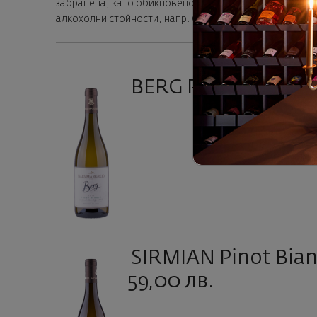
забранена, като обикновено е позволена в региони, к
алкохолни стойности, напр. Северна Франция, Герман
BERG Pinot Bianco 2
SIRMIAN Pinot Bian
59,00 лв.