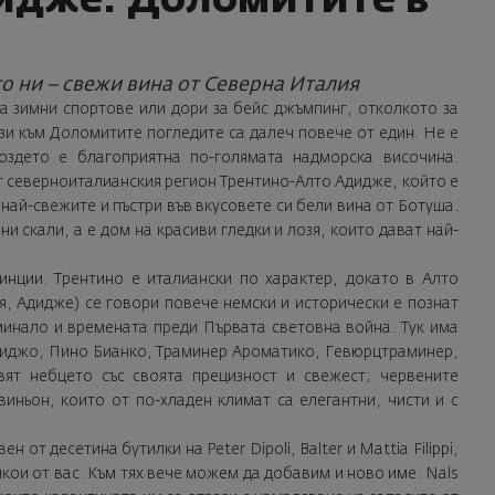
идже: Доломитите в
то ни – свежи вина от Северна Италия
а зимни спортове или дори за бейс джъмпинг, отколкото за
тази към Доломитите погледите са далеч повече от един. Не е
роздето е благоприятна по-голямата надморска височина.
от северноиталианския регион Трентино-Алто Адидже, който е
 най-свежите и пъстри във вкусовете си бели вина от Ботуша.
и скали, а е дом на красиви гледки и лозя, които дават най-
нции. Трентино е италиански по характер, докато в Алто
я, Адидже) се говори повече немски и исторически е познат
минало и времената преди Първата световна война. Тук има
Гриджо, Пино Бианко, Траминер Ароматико, Гевюрцтраминер,
ят небцето със своята прецизност и свежест; червените
иньон, които от по-хладен климат са елегантни, чисти и с
от десетина бутилки на Peter Dipoli, Balter и Mattia Filippi,
якои от вас. Към тях вече можем да добавим и ново име: Nals