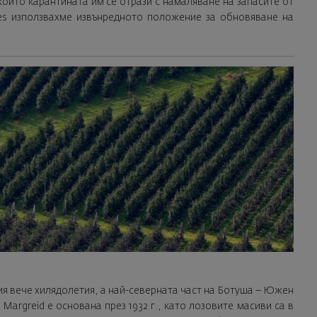
 които карантината им се отрази с намаляване на запасите от
es използвахме извънредното положение за обновяване на
ия вече хилядолетия, а най-северната част на Ботуша – Южен
Margreid е основана през 1932 г., като лозовите масиви са в