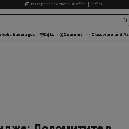
00
35
Free shipping on orders over
60
€
117
лв.
oholic beverages
Gifts
Gourmet
Glassware and Аc