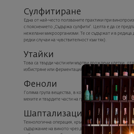
Сулфитиране
Една от най-често ползваните практики при винопроиз
с пояснението „Съдържа сулфити“. Целта е да се предп
нежелани микроорганизми. Те се съдържат и в редица д
редки случаи на чувствителност към тях).
Утайки
Това са твърди части или мъртви дрождени клетки, отд
избистряне или ферментация.
Феноли
Голяма група вещества, в които се включват пигменти
меките и твърдите части на гроздето. До голяма степе
Шаптализация
Технологична операция, кръстена на химика Жан-Ант
съдържание на виното чрез добавяне на захари преди