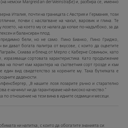
на немски Margreid an der Weinstraße) и, разбира се, именно
верна Италия, почти на границата с Австрия и Германия, този
отлични, почви с наслагване на чакъл, варовик и глина. Те
 лозето, на което му се налага да копае по-надълбоко, за да
лексен и балансиран плод.
 предимно бели, но не само. Пино Бианко, Пино Гриджо,
 ви дават богата палитра от вкусове, с които да оцветите
 Лаграйн, Скиава и бленд от Мерло с Каберне Совиньон, като
е, изразяващи сортовата характеристика. Като продължение
ва на почит към характера на съответния сорт грозде и към
 е един вид свидетелство за корените му. Така бутилката е
родните дадености.
олфенсбергер, „В нашите лозя лозарите ръчно и старателно
ова е начинът ни да гарантираме най-високо качество.“
а по отношение на тези вина в идните седмици и месеци.
бимата ни напитка, с които да обогатите знанията си: