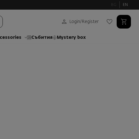
BG
EN
Login
/
Register
cessories
Събития
Mystery box