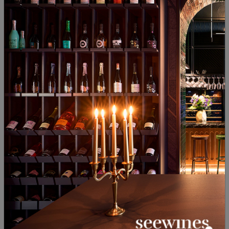
87
90
86
€
169
лв.
15
43
65
€
127
лв.
MORESELECTION OF MONTH