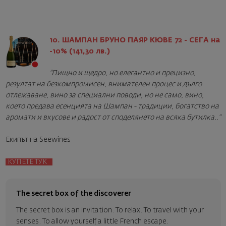
10. ШАМПАН БРУНО ПАЯР КЮВЕ 72
- СЕГА на
-10% (141,30 лв.)
"Пищно и щедро, но елегантно и прецизно,
резултат на безкомпромисен, внимателен процес и дълго
отлежаване, вино за специални поводи, но не само, вино,
което предава есенцията на Шампан - традиции, богатство на
аромати и вкусове и радост от споделянето на всяка бутилка.."
Екипът на Seewines
КУПЕТЕ ТУК
The secret box of the discoverer
The secret box is an invitation. To relax. To travel with your
senses. To allow yourself a little French escape.