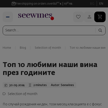
00
35
Free shipping on orders over
60
€
117
лв.
BG
EN
Home
Blog
Selection of month
Топ 10 любими наши вина
Топ 10 любими наши вина
през годините
30.09.2024
2 minutes
Autor: Seewines
Selection of month
По случай рождения ни ден, този месец класацията е с фокус