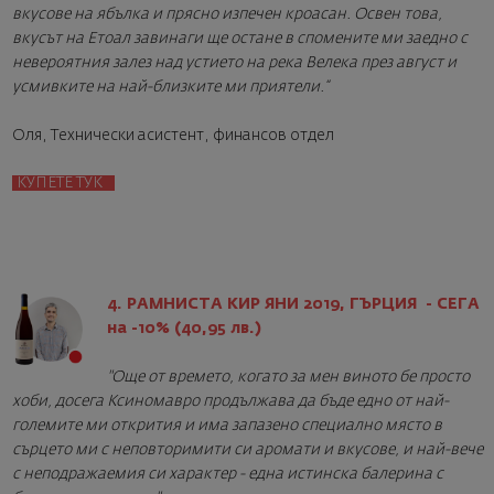
вкусове на ябълка и прясно изпечен кроасан. Освен това,
вкусът на Етоал завинаги ще остане в спомените ми заедно с
невероятния залез над устието на река Велека през август и
усмивките на най-близките ми приятели.“
Оля, Технически асистент, финансов отдел
КУПЕТЕ ТУК
4. РАМНИСТА КИР ЯНИ 2019, ГЪРЦИЯ - СЕГА
на -10% (40,95 лв.)
"Още от времето, когато за мен виното бе просто
хоби, досега Ксиномавро продължава да бъде едно от най-
големите ми открития и има запазено специално място в
сърцето ми с неповторимити си аромати и вкусове, и най-вече
с неподражаемия си характер - една истинска балерина с