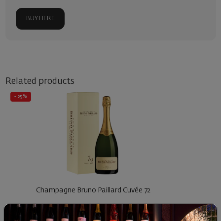
BUY HERE
Related products
- 25%
Champagne Bruno Paillard Cuvée 72
France
|
Pinot Meunier
|
Pinot Noir
|
Chardonnay