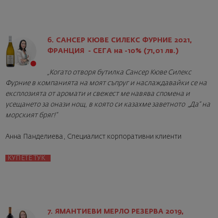
6. САНСЕР КЮВЕ СИЛЕКС ФУРНИЕ 2021,
ФРАНЦИЯ - СЕГА на -10% (71,01 лв.)
„Когато отворя бутилка Сансер Кюве Силекс
Фурние в компанията на моят съпруг и наслаждавайки се на
експлозията от аромати и свежест ме навява спомена и
усещането за онази нощ, в която си казахме заветното „Да“ на
морският бряг!“
Анна Панделиева, Специалист корпоративни клиенти
КУПЕТЕ ТУК
7. ЯМАНТИЕВИ МЕРЛО РЕЗЕРВА 2019,