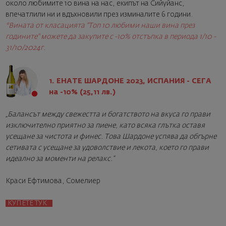
около любимите 10 вина на нас, екипът на Сийуйанс,
впечатлили ни и вдъхновили през изминалите 6 години.
*Вината от класацията "Топ 10 любими наши вина през
годините" можете да закупите с -10% отстъпка в периода 1/10 -
31/10/2024г.
1. ЕНАТЕ ШАРДОНЕ 2023, ИСПАНИЯ - СЕГА
на -10% (25,11 лв.)
„Балансът между свежестта и богатството на вкуса го прави
изключително приятно за пиене, като всяка глътка оставя
усещане за чистота и финес. Това Шардоне успява да обгърне
сетивата с усещане за удоволствие и лекота, което го прави
идеално за моменти на релакс.“
Краси Ефтимова, Сомелиер
КУПЕТЕ ТУК