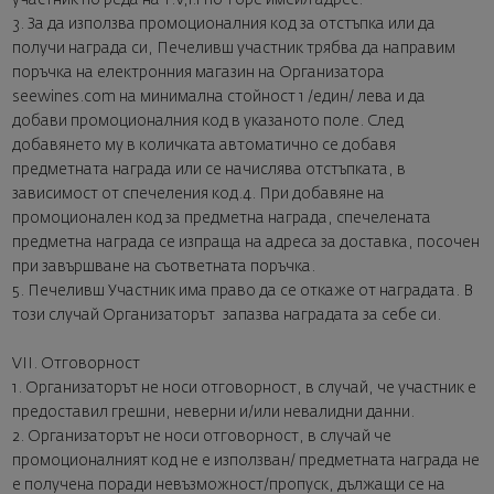
3. За да използва промоционалния код за отстъпка или да
получи награда си, Печеливш участник трябва да направим
поръчка на електронния магазин на Организатора
seewines.com на минимална стойност 1 /един/ лева и да
добави промоционалния код в указаното поле. След
добавянето му в количката автоматично се добавя
предметната награда или се начислява отстъпката, в
зависимост от спечеления код.4. При добавяне на
промоционален код за предметна награда, спечелената
предметна награда се изпраща на адреса за доставка, посочен
при завършване на съответната поръчка.
5. Печеливш Участник има право да се откаже от наградата. В
този случай Организаторът запазва наградата за себе си.
VII. Отговорност
1. Организаторът не носи отговорност, в случай, че участник е
предоставил грешни, неверни и/или невалидни данни.
2. Организаторът не носи отговорност, в случай че
промоционалният код не е използван/ предметната награда не
е получена поради невъзможност/пропуск, дължащи се на