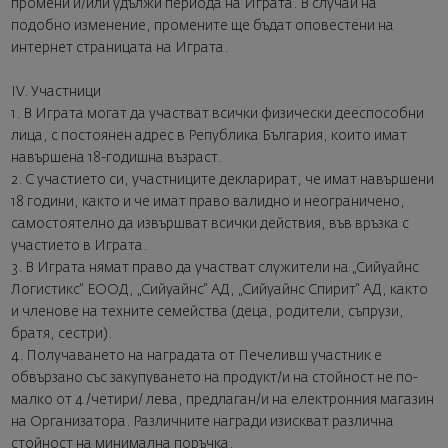
промени и/или удължи периода на Играта. В случай на
подобно изменение, промените ще бъдат оповестени на
интернет страницата на Играта.
IV. Участници
1. В Играта могат да участват всички физически дееспособни
лица, с постоянен адрес в Република България, които имат
навършена 18-годишна възраст.
2. С участието си, участниците декларират, че имат навършени
18 години, както и че имат право валидно и неограничено,
самостоятелно да извършват всички действия, във връзка с
участието в Играта.
3. В Играта нямат право да участват служители на „Сийуайнс
Логистикс“ ЕООД, „Сийуайнс“ АД, „Сийуайнс Спирит“ АД, както
и членове на техните семейства (деца, родители, съпрузи,
братя, сестри).
4. Получаването на наградата от Печеливш участник е
обвързано със закупуването на продукт/и на стойност не по-
малко от 4 /четири/ лева, предлаган/и на електронния магазин
на Организатора. Различните награди изискват различна
стойност на минимална поръчка.