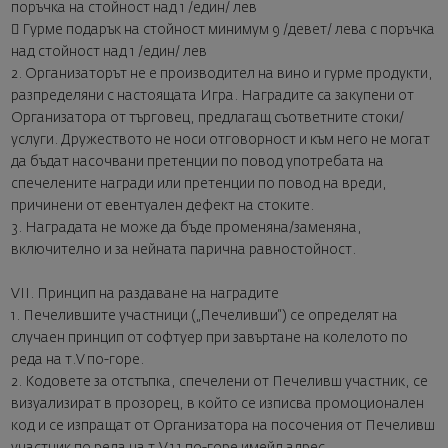
поръчка на стойност над 1 /един/ лев
 Гурме подарък на стойност минимум 9 /девет/ лева с поръчка
над стойност над 1 /един/ лев
2. Организаторът не е производител на вино и гурме продукти,
разпределяни с настоящата Игра. Наградите са закупени от
Организатора от търговец, предлагащ съответните стоки/
услуги. Дружеството не носи отговорност и към него не могат
да бъдат насочвани претенции по повод употребата на
спечелените награди или претенции по повод на вреди,
причинени от евентуален дефект на стоките.
3. Наградата не може да бъде променяна/заменяна,
включително и за нейната парична равностойност.
VII. Принцип на раздаване на наградите
1. Печелившите участници („Печеливши“) се определят на
случаен принцип от софтуер при завъртане на колелото по
реда на т.V по-горе.
2. Кодовете за отстъпка, спечелени от Печеливш участник, се
визуализират в прозорец, в който се изписва промоционален
код и се изпращат от Организатора на посочения от Печеливш
участник по реда на т.V,1.1 по-горе имейл адрес.