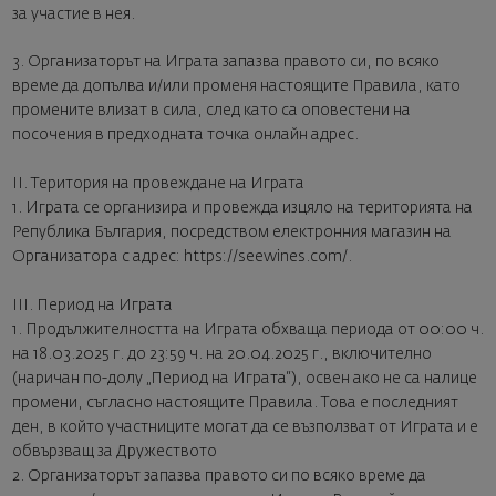
за участие в нея.
3. Организаторът на Играта запазва правото си, по всяко
време да допълва и/или променя настоящите Правила, като
промените влизат в сила, след като са оповестени на
посочения в предходната точка онлайн адрес.
II. Територия на провеждане на Играта
1. Играта се организира и провежда изцяло на територията на
Република България, посредством електронния магазин на
Организатора с адрес: https://seewines.com/.
III. Период на Играта
1. Продължителността на Играта обхваща периода от 00:00 ч.
на 18.03.2025 г. до 23:59 ч. на 20.04.2025 г., включително
(наричан по-долу „Период на Играта“), освен ако не са налице
промени, съгласно настоящите Правила. Това е последният
ден, в който участниците могат да се възползват от Играта и е
обвързващ за Дружеството
2. Организаторът запазва правото си по всяко време да