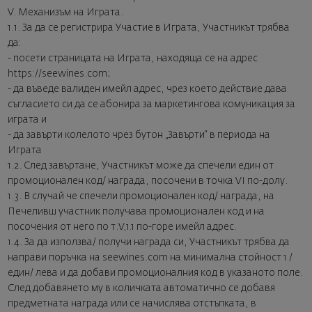
V. Механизъм на Играта.
1.1. За да се регистрира Участие в Играта, Участникът трябва
да:
- посети страницата на Играта, находяща се на адрес
https://seewines.com;
- да въведе валиден имейл адрес, чрез което действие дава
съгласието си да се абонира за маркетингова комуникация за
играта и
- да завърти колелото чрез бутон „Завърти“ в периода на
Играта
1.2. След завъртане, Участникът може да спечели един от
промоционален код/ награда, посочени в точка VI по-долу.
1.3. В случай че спечели промоционален код/ награда, на
Печеливш участник получава промоционален код и на
посочения от него по т.V,1.1 по-горе имейл адрес.
1.4. За да използва/ получи награда си, Участникът трябва да
направи поръчка на seewines.com на минимална стойност 1 /
един/ лева и да добави промоционалния код в указаното поле.
След добавянето му в количката автоматично се добавя
предметната награда или се начислява отстъпката, в