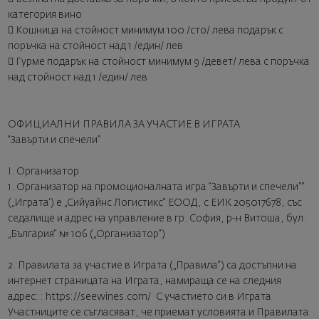
категория вино
 Кошница на стойност минимум 100 /сто/ лева подарък с
поръчка на стойност над 1 /един/ лев
 Гурме подарък на стойност минимум 9 /девет/ лева с поръчка
над стойност над 1 /един/ лев
ОФИЦИАЛНИ ПРАВИЛА ЗА УЧАСТИЕ В ИГРАТА
“Завърти и спечели”
I. Организатор
1. Организатор на промоционалната игра “Завърти и спечели””
(„Играта‘) е „Сийуайнс Логистикс“ ЕООД, с ЕИК 205017678, със
седалище и адрес на управление в гр. София, р-н Витоша, бул.
„България“ № 106 („Организатор“)
2. Правилата за участие в Играта („Правила“) са достъпни на
интернет страницата на Играта, намираща се на следния
адрес: : https://seewines.com/ С участието си в Играта
Участниците се съгласяват, че приемат условията и Правилата