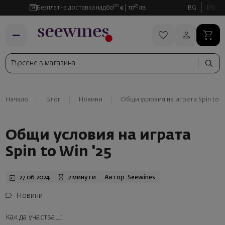
00
35
Безплатна доставка над
60
€
117
лв.
BG
EN
Начало
Блог
Новини
Общи условия на играта Spin to Wi
Общи условия на играта
Spin to Win '25
27.06.2024
2 минути
Автор: Seewines
Новини
Как да участваш: