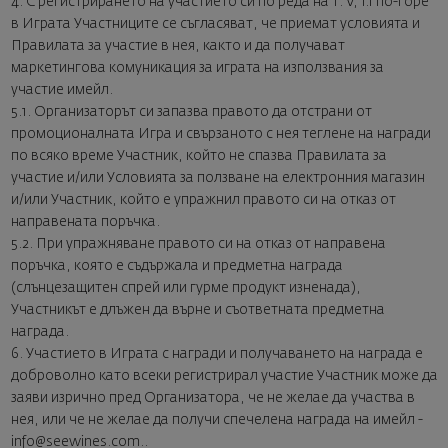
4. С регистрирането на участието си по реда на т. V, 1.1 по-горе
в Играта Участниците се съгласяват, че приемат условията и
Правилата за участие в нея, както и да получават
маркетингова комуникация за играта на използвания за
участие имейл.
5.1. Организаторът си запазва правото да отстрани от
промоционалната Игра и свързаното с нея теглене на награди
по всяко време Участник, който не спазва Правилата за
участие и/или Условията за ползване на електронния магазин
и/или Участник, който е упражнил правото си на отказ от
направената поръчка.
5.2. При упражняване правото си на отказ от направена
поръчка, която е съдържала и предметна награда
(слънцезащитен спрей или гурме продукт изненада),
Участникът е длъжен да върне и съответната предметна
награда.
6. Участието в Играта с награди и получаването на награда е
доброволно като всеки регистрирал участие Участник може да
заяви изрично пред Организатора, че не желае да участва в
нея, или че не желае да получи спечелена награда на имейл -
info@seewines.com..