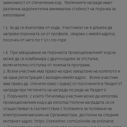
зависимост от спечеления код. Различните награди имат
различна задължителна минимална стойност на поръчка за
използване.
1.5. За да се възползва от кода, Участникът не е длъжен да
направи поръчката си от профила, свързан с имейл адреса,
посочен от него по т.V,1.1 по-горе.
1.6. При завършване на поръчката промоционалният код не
може да се комбинира с други кодове за отстъпка,
включително отстъпка от лоялната програма.
2. Всеки участник има право на едно завъртане на колелото и
на една регистрация с валиден имейл адрес. Всеки участник
има право да спечели само 1 (една) от посочените в Раздел VI
награди при тегленето на награда по реда на Раздел V.
3. Поръчките, с които Печеливш участник може да използва
промоционалния код и да използа/ получи наградата си се
осъществяват в съответствие с Условията за ползване на
електронния магазин на Организатора, достъпни на следния
интернет адрес: https://seewines.com/usloviia-za-polzvane.