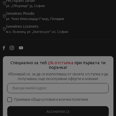
Ресторант Jardin
ул. „Оборище“ 35, София
Seewines Plovdiv
ул. "Княз Александър I" №45, Пловдив
Seewines Lozenets
ж.к. Лозенец, ул. „Златен рог“ 20, София
Специално за теб
5% отстъпка
при първата ти
поръчка!
Абонирай се, за да се възползваш от своята отстъпка и да
получаваш още ексклузивни оферти и новини!
Приемам общи условия и всички политики
АБОНИРАЙ СЕ