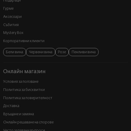
Подаръци
Гурме
Аксесоари
Събития
Mystery Box
Корпоративни клиенти
Бели вина
Червени вина
Розе
Пенливи вина
Онлайн магазин
Условия за ползване
Политика за бисквитки
Политика за поверителност
Доставка
Връщане и замяна
Онлайн решаване на спорове
Често задавани въпроси