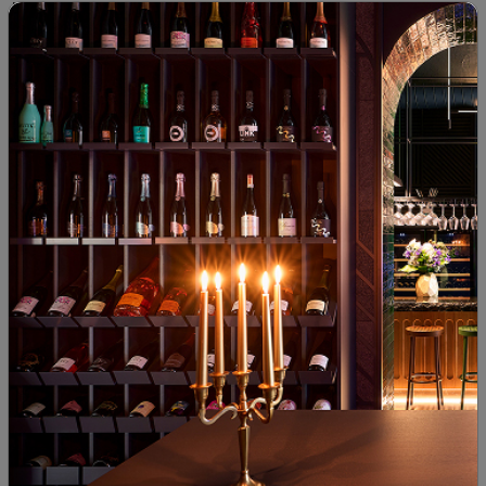
между страните, като при невъзможност да се постигне
съгласие, спорът може да бъде заведен пред компетентните
административни или съдебни органи.
X. Обработване на личните данни
1. Включвайки се в настоящата Игра, участниците предоставят
доброволно личните си данни (имейл, дата на раждане) и
дават съгласието си тези данни да бъдат използвани (събирани
и администрирани) от Организатора и/или друго дружество от
групата на Организатора, както и техни подизпълнители, само
за цели, свързани с настоящата Игра, на основание даденото
от съответното лице съгласие.
2. Всички лични данни ще бъдат третирани като
конфиденциална информация, съгласно действащата
нормативна уредба по отношение защита на личните данни.
3. Участниците имат право на достъп по всяко време до
събраните и обработвани техни лични данни, както и правото
да искат тяхната промяна, изтриване или коригиране в
съответствие с чл. 26 и следващите от Закона за защита на
личните данни, като изпратят молбата си писмено на имейл
адрес: dpo@seewines.com
4. Използването – събирането и администрирането на личните