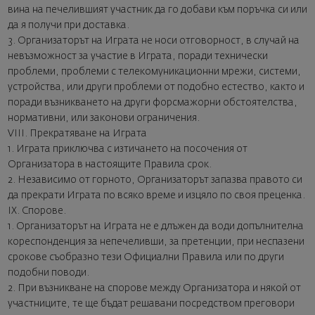
вина на печелившият участник да го добави към поръчка си или
да я получи при доставка.
3. Организаторът на Играта не носи отговорност, в случай на
невъзможност за участие в Играта, поради технически
проблеми, проблеми с телекомуникационни мрежи, системи,
устройства, или други проблеми от подобно естество, както и
поради възникването на други форсмажорни обстоятелства,
нормативни, или законови ограничения.
VIII. Прекратяване на Играта
1. Играта приключва с изтичането на посочения от
Организатора в настоящите Правила срок.
2. Независимо от горното, Организаторът запазва правото си
да прекрати Играта по всяко време и изцяло по своя преценка.
IX. Спорове.
1. Организаторът на Играта не е длъжен да води допълнителна
кореспонденция за непечеливши, за претенции, при неспазени
срокове съобразно тези Официални Правила или по други
подобни поводи.
2. При възникване на спорове между Организатора и някой от
участниците, те ще бъдат решавани посредством преговори