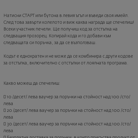
Натисни СТАРТ или бутона в левия ъгъл и въведи своя имейл.
След това завърти колелото и виж каква награда ще спечелиш!
Всеки участник печели. Ще получиш код за отстъпка на
следващия прозорец. Копирай кода и го добави към
следващата си поръчка, за да се възползваш.
Кодът е еднократен и не може да се комбинира с други кодове
за отстъпка, включително с отстъпки от лоялната програма.
Какво можеш да спечелиш:
 10 /десет/ лева ваучер за поръчки на стойност над 100 /сто/
лева
 20 /десет/ лева ваучер за поръчки на стойност над 100 /сто/
лева
 30 /десет/ лева ваучер за поръчки на стойност над 100 /сто/
лева
 Безплатна доставка за поръчки, в които присъства продукт от