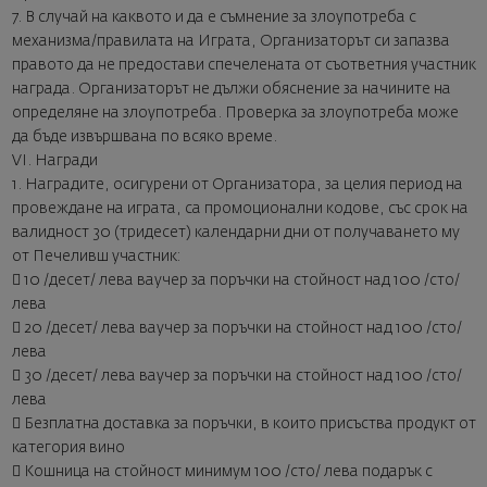
7. В случай на каквото и да е съмнение за злоупотреба с
механизма/правилата на Играта, Организаторът си запазва
правото да не предостави спечелената от съответния участник
награда. Организаторът не дължи обяснение за начините на
определяне на злоупотреба. Проверка за злоупотреба може
да бъде извършвана по всяко време.
VI. Награди
1. Наградите, осигурени от Организатора, за целия период на
провеждане на играта, са промоционални кодове, със срок на
валидност 30 (тридесет) календарни дни от получаването му
от Печеливш участник:
 10 /десет/ лева ваучер за поръчки на стойност над 100 /сто/
лева
 20 /десет/ лева ваучер за поръчки на стойност над 100 /сто/
лева
 30 /десет/ лева ваучер за поръчки на стойност над 100 /сто/
лева
 Безплатна доставка за поръчки, в които присъства продукт от
категория вино
 Кошница на стойност минимум 100 /сто/ лева подарък с