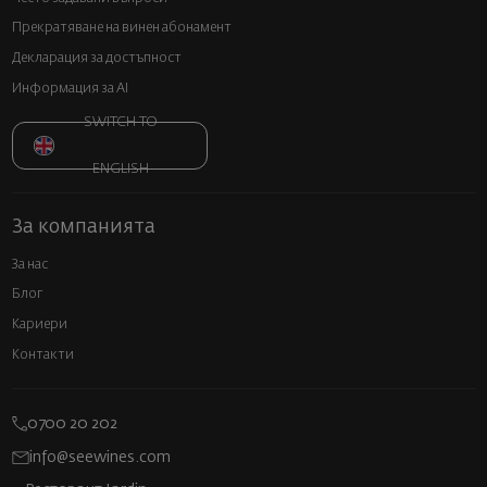
Прекратяване на винен абонамент
Декларация за достъпност
Информация за AI
SWITCH TO
ENGLISH
За компанията
За нас
Блог
Кариери
Контакти
0700 20 202
info@seewines.com