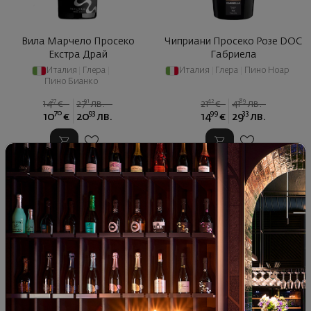
Вила Марчело Просеко
Чиприани Просеко Розе DOC
Екстра Драй
Габриела
Италия
|
Глера
|
Италия
|
Глера
|
Пино Ноар
Пино Бианко
27
91
42
89
14
€
27
лв.
21
€
41
лв.
70
93
99
33
10
€
20
лв.
14
€
29
лв.
- 40%
- 40%