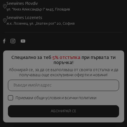
Seewines Plovdiv
ул. "Княз Александър I" №45, Пловдив
Seewines Lozenets
ж.к. Лозенец, ул. „Златен рог“ 20, София
Специално за теб
5% отстъпка
при първата ти
поръчка!
Абонирай се, за да се възползваш от своята отстъпка и да
получаваш още ексклузивни оферти и новини!
Приемам общи условия и всички политики
АБОНИРАЙ СЕ