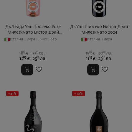
Дъ Лейди Уан Просеко Розе
Дъ Уан Просеко Екстра Драй
Милезимато Екстра Драй
Милезимато 2024
2024
Италия
|
Глера
|
Пино Ноар
Италия
|
Глера
36
91
80
90
18
€
35
лв.
15
€
30
лв.
85
14
85
18
12
€
25
лв.
11
€
23
лв.
- 25%
- 30%