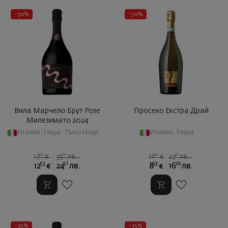
- 30%
- 30%
Вила Марчело Брут Розе
Просеко Екстра Драй
Милезимато 2024
Италия
|
Глера
|
Пино Ноар
Италия
|
Глера
90
01
90
27
17
€
35
лв.
11
€
23
лв.
53
51
33
29
12
€
24
лв.
8
€
16
лв.
- 25%
- 35%