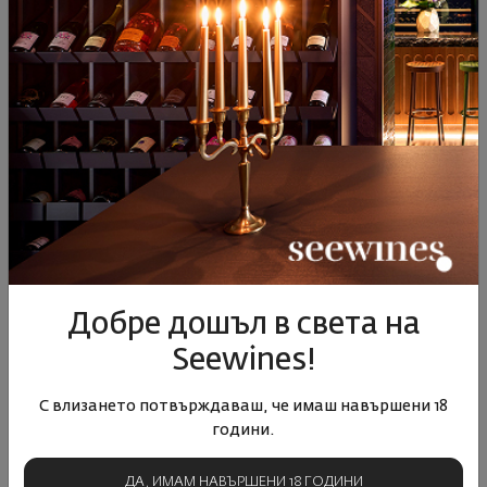
Чиприани Супериоре DOCG
Просеко Брут
Жулиета
Италия
|
Глера
Италия
|
Глера
42
89
29
90
21
€
41
лв.
15
€
29
лв.
85
14
17
94
12
€
25
лв.
9
€
17
лв.
Добре дошъл в света на
Seewines!
ОПИСАНИЕ НА КАТЕГОРИЯТА
С влизането потвърждаваш, че имаш навършени 18
Просеко – лекота, свежест и фин вкус, които превръщат всеки
години.
миг в настроение
Просеко е едно от най-обичаните пенливи вина в света – леко,
ароматно и изключително универсално. То е създадено, за да
ДА, ИМАМ НАВЪРШЕНИ 18 ГОДИНИ