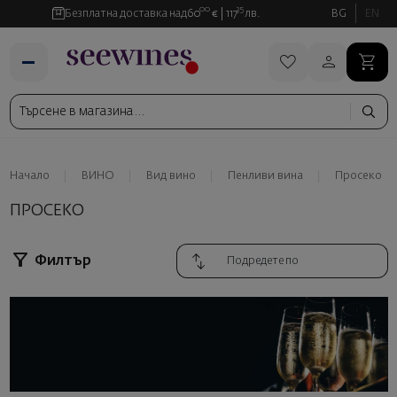
00
35
Безплатна доставка над
60
€
117
лв.
BG
EN
Начало
ВИНО
Вид вино
Пенливи вина
Просеко
ПРОСЕКО
Филтър