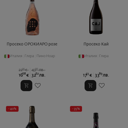
Просеко ОРОКИАРО розе
Просеко Кай
Италия
|
Глера
|
Пино Ноар
Италия
|
Глера
24
50
22
€
43
лв.
68
62
33
89
16
€
32
лв.
17
€
33
лв.
- 40%
- 35%