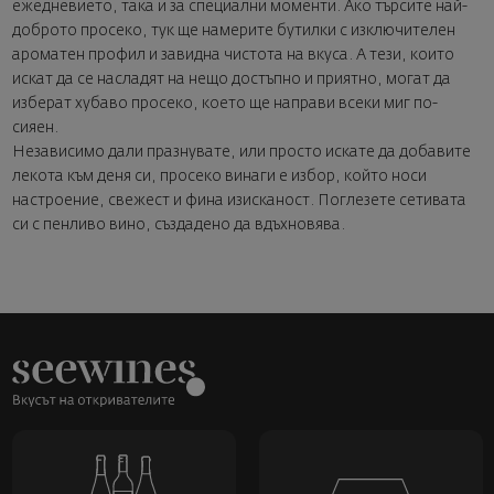
ежедневието, така и за специални моменти. Ако търсите най-
доброто просеко, тук ще намерите бутилки с изключителен
ароматен профил и завидна чистота на вкуса. А тези, които
искат да се насладят на нещо достъпно и приятно, могат да
изберат хубаво просеко, което ще направи всеки миг по-
сияен.
Независимо дали празнувате, или просто искате да добавите
лекота към деня си, просеко винаги е избор, който носи
настроение, свежест и фина изисканост. Поглезете сетивата
си с пенливо вино, създадено да вдъхновява.