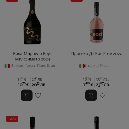
Вила Марчело Брут
Просеко Дъ Бос Розе 2020
Милезимато 2024
Италия
|
Глера
|
Пино Блан
Италия
|
Глера
27
91
15
50
14
€
27
лв.
18
€
35
лв.
70
93
80
07
10
€
20
лв.
11
€
23
лв.
- 25%