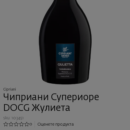
Cipriani
Чиприани Супериоре
DOCG Жулиета
sku: 103451
0
Оценете продукта