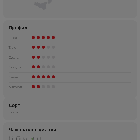
Профил
Плод
Тяло
Сухота
Сладост
Свежест
Алкохол
Сорт
Глера
Чаша за консумация