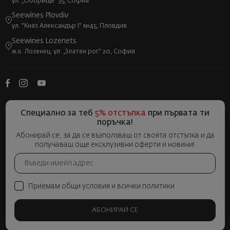
ул. „Оборище“ 35, София
Seewines Plovdiv
ул. "Княз Александър I" №45, Пловдив
Seewines Lozenets
ж.к. Лозенец, ул. „Златен рог“ 20, София
Специално за теб
5% отстъпка
при първата ти
поръчка!
Абонирай се, за да се възползваш от своята отстъпка и да
получаваш още ексклузивни оферти и новини!
Приемам общи условия и всички политики
АБОНИРАЙ СЕ