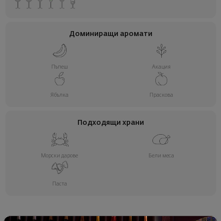
Доминиращи аромати
Пъпеш
Акация
Ябълка
Праскова
Подходящи храни
Морски дарове
Бели меса
Паста