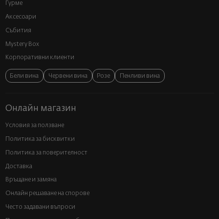
Гурме
Аксесоари
Събития
Mystery Box
Корпоративни клиенти
Бели вина
Червени вина
Розе
Пенливи вина
Онлайн магазин
Условия за ползване
Политика за бисквитки
Политика за поверителност
Доставка
Връщане и замяна
Онлайн решаване на спорове
Често задавани въпроси