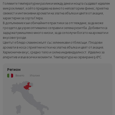
картичка с ваше пожелание. Изберете тази опция в
Големите температурни разлики между деня и нощта създават идеален
следващата стъпка от поръчката.
микроклимат, който придава на виното неповторим финес, приятна
свежест и интензивни аромати на златна ябълка и цветя от акация
,
характерни за сорта Глера
.
В допълнение към обичайните практики за отглеждане, за да може
гроздето да узрее оптимално
се прави и зелена резитба
.
Добивите са
задържатумишлено много ниски
, за да се получи богато на аромати и
вкусове грозде.
Цветът е бледо сламеножълт със зеленикави отблясъци. Плодови
аромати в носа с приятни нотки на златн
а
ябълк
а
и цв
ят
от акация.
Хармоничен вкус, средно тяло и силна индивидуалност. Идеално за
аперитив и във всички моменти. Температура на сервиране 5-6°C.
Регион
Венето
Италия