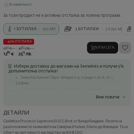
В наличност
За този продукт не е активна отстъпка за лоялна програма.
1
БУТИЛКА
3
БУТИЛКИ
750 МЛ
3 X
750 МЛ
- 40% ОТСТЪПКА
42
89
КУПИ СЕГА
21
€
41
лв.
85
13
12
€
25
лв.
Избери доставка до магазин на Seewines и получи 5%
допълнителна отстъпка!
Seewines Бизнес Парк - Младост 4, сграда 11, вх.В, ет.1,
София
Seewines Лозенец - ул. "Златен рог", 20, София
Seewines Пловдив - ул. "Княз Александър I", 45, Пловдив
Виж повече
Безплатна доставка за поръчки над 60 € / 117.35 лв.
Куриер на Seewines до адрес в рамките на град София
ДЕТАЙЛИ
До офисите на Спиди в цялата страна
Giulietta е Prosecco Superiore DOCG Brut от Валдобиадене. Лозята са
Изненадайте със стил
разположени
по
хълмовете
на
Северна Италия, близо до Венеция. Те са
Добавете луксозна подаръчна опаковка и персонализирана
обект на световното наследство на ЮНЕСКО.