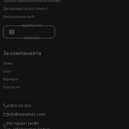
Прекратяване на винен абонамент
Декларация за достъпност
Информация за AI
SWITCH TO
ENGLISH
За компанията
За нас
Блог
Кариери
Контакти
0700 20 202
info@seewines.com
Ресторант Jardin