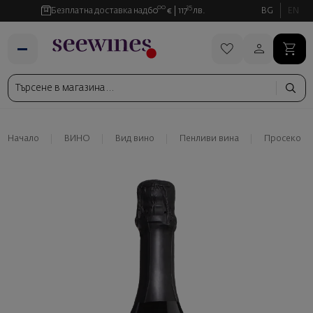
00
35
Безплатна доставка над
60
€
117
лв.
BG
EN
Начало
ВИНО
Вид вино
Пенливи вина
Просеко