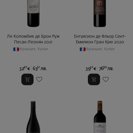
Ле Коломбие де Брон Руж
Ентуисион де Фльор Сент-
Песак-Леонян 2021
Емилион Гран Крю 2020
Франция
|
Купаж
Франция
|
Купаж
47
51
32
90
32
€
63
лв.
39
€
76
лв.