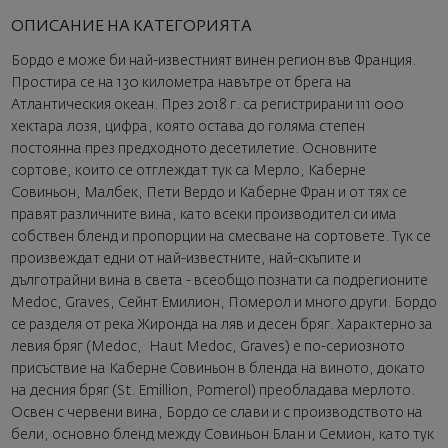
ОПИСАНИЕ НА КАТЕГОРИЯТА
Бордо е може би най-известният винен регион във Франция.
Простира се на 130 километра навътре от брега на
Атлантическия океан. През 2018 г. са регистрирани 111 000
хектара лозя, цифра, която остава до голяма степен
постоянна през предходното десетилетие. Основните
сортове, които се отглеждат тук са Мерло, Каберне
Совиньон, Малбек, Пети Вердо и Каберне Фран и от тях се
правят различните вина, като всеки производител си има
собствен бленд и пропорции на смесване на сортовете. Тук се
произвеждат едни от най-известните, най-скъпите и
дълготрайни вина в света - всеобщо познати са подрегионите
Medoc, Graves, Сейнт Емилион, Померол и много други. Бордо
се разделя от река Жиронда на ляв и десен бряг. Характерно за
левия бряг (Medoc, Haut Medoc, Graves) е по-сериозното
присъствие на Каберне Совиньон в бленда на виното, докато
на десния бряг (St. Emillion, Pomerol) преобладава мерлото.
Освен с червени вина, Бордо се слави и с производството на
бели, основно бленд между Совиньон Блан и Семион, като тук