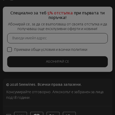
Специално за теб
5% отстъпка
при първата ти
поръчка!
Абонирай се, за да се възползваш от своята отстъпка и да
получаваш още ексклузивни оферти и новини!
Приемам общи условия и всички политики
АБОНИРАЙ СЕ
© 2026 Seewines. Всички права запазени.
Консумирайте отговорно. Алкохолът е забранен за лица
под 18 години.