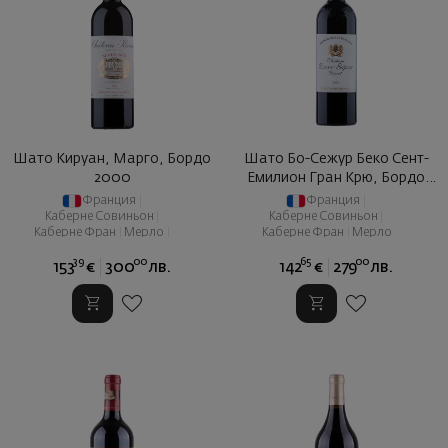
Шато Кируан, Марго, Бордо
Шато Бо-Сежур Беко Сент-
2000
Емилион Гран Крю, Бордо
2015
Франция
|
Франция
|
Каберне Совиньон
|
Каберне Совиньон
|
Каберне Фран
|
Мерло
|
Каберне Фран
|
Мерло
Пти Вердо
39
00
65
00
153
€
300
лв.
142
€
279
лв.