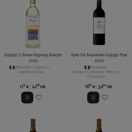
Бордо 12 Блан Бернар Магре
Крю Ла Макелин Бордо Руж
2025
2022
Франция
|
Семийон
|
Франция
|
Совиньон Блан
Каберне Совиньон
|
Мерло
|
Пти Вердо
75
98
82
90
11
€
22
лв.
16
€
32
лв.