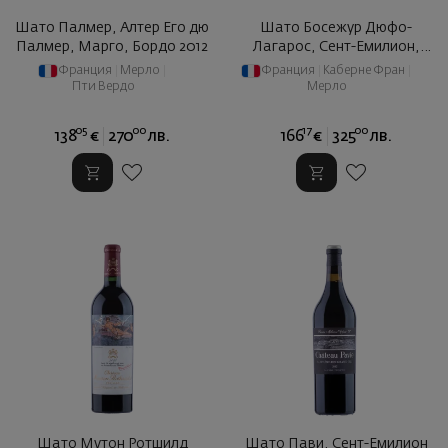
Шато Палмер, Алтер Его дю
Шато Босежур Дюфо-
Палмер, Марго, Бордо 2012
Лагарос, Сент-Емилион,
Бордо 2012
Франция
|
Мерло
|
Франция
|
Каберне Фран
|
Пти Вердо
Мерло
05
00
17
00
138
€
270
лв.
166
€
325
лв.
Шато Мутон Ротшилд
Шато Пави, Сент-Емилион