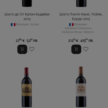
Шато де От Кулон Кадийак
Шато Понте-Кане, Пойяк,
2019
Бордо 2015
Франция
|
Купаж
Франция
|
Каберне Совиньон
|
Каберне Фран
|
Мерло
|
Пти Вердо
05
91
19
01
27
€
52
лв.
212
€
415
лв.