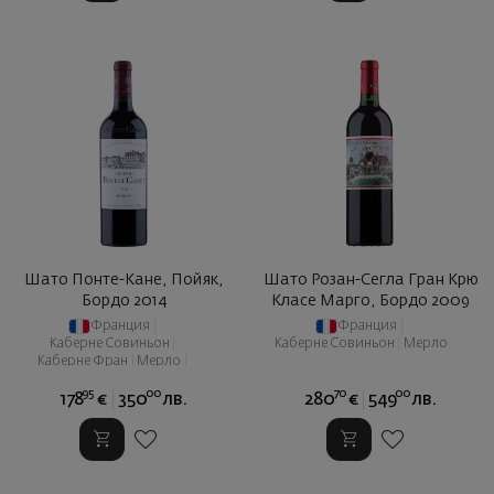
Шато Понте-Кане, Пойяк,
Шато Розан-Сегла Гран Крю
Бордо 2014
Класе Марго, Бордо 2009
Франция
|
Франция
|
Каберне Совиньон
|
Каберне Совиньон
|
Мерло
Каберне Фран
|
Мерло
|
Пти Вердо
95
00
70
00
178
€
350
лв.
280
€
549
лв.