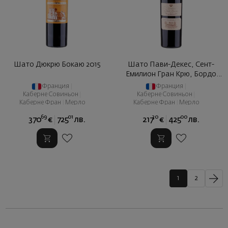
Шато Дюкрю Бокаю 2015
Шато Пави-Декес, Сент-
Емилион Гран Крю, Бордо
2015
Франция
|
Франция
|
Каберне Совиньон
|
Каберне Совиньон
|
Каберне Фран
|
Мерло
Каберне Фран
|
Мерло
69
01
30
00
370
€
725
лв.
217
€
425
лв.
1
2