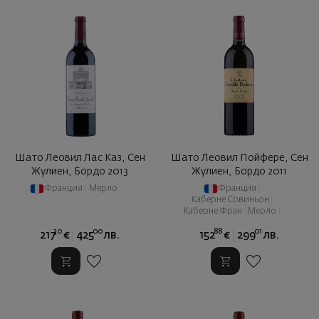
Шато Леовил Лас Каз, Сен
Шато Леовил Пойфере, Сен
Жулиен, Бордо 2013
Жулиен, Бордо 2011
Франция
|
Мерло
Франция
|
Каберне Совиньон
|
Каберне Фран
|
Мерло
|
Пти Вердо
30
00
88
01
217
€
425
лв.
152
€
299
лв.