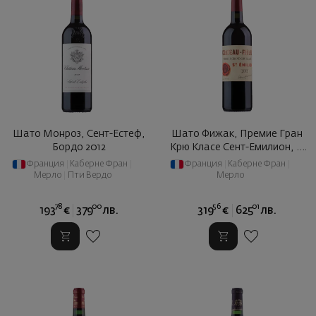
Шато Монроз, Сент-Естеф,
Шато Фижак, Премие Гран
Бордо 2012
Крю Класе Сент-Емилион, ...
2012
Франция
|
Каберне Фран
|
Франция
|
Каберне Фран
|
Мерло
|
Пти Вердо
Мерло
78
00
56
01
193
€
379
лв.
319
€
625
лв.