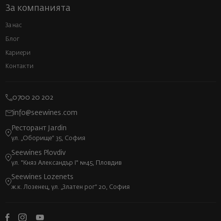
За компанията
За нас
Блог
Кариери
Контакти
0700 20 202
info@seewines.com
Ресторант Jardin
ул. „Оборище“ 35, София
Seewines Plovdiv
ул. "Княз Александър I" №45, Пловдив
Seewines Lozenets
ж.к. Лозенец, ул. „Златен рог“ 20, София