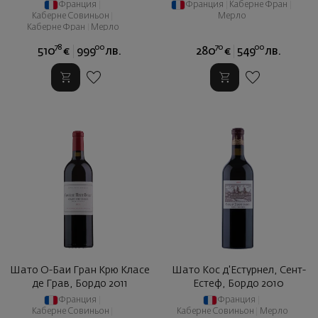
Франция
|
Франция
|
Каберне Фран
|
Каберне Совиньон
|
Мерло
Каберне Фран
|
Мерло
78
00
70
00
510
€
999
лв.
280
€
549
лв.
Шато О-Баи Гран Крю Класе
Шато Кос д'Естурнел, Сент-
де Грав, Бордо 2011
Естеф, Бордо 2010
Франция
|
Франция
|
Каберне Совиньон
|
Каберне Совиньон
|
Мерло