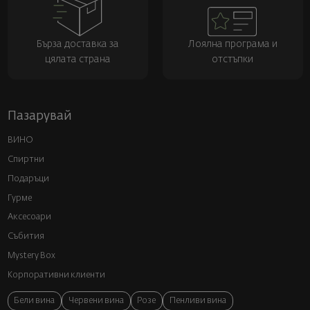
Бърза доставка за
Лоялна програма и
цялата страна
отстъпки
Пазарувай
ВИНО
Спиртни
Подаръци
Гурме
Аксесоари
Събития
Mystery Box
Корпоративни клиенти
Бели вина
Червени вина
Розе
Пенливи вина