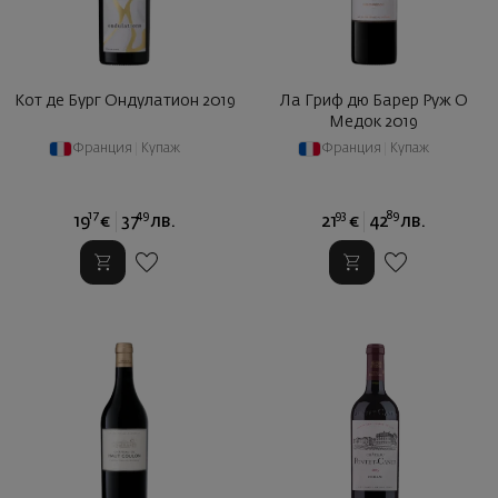
Кот де Бург Ондулатион 2019
Ла Гриф дю Барер Руж О
Медок 2019
Франция
|
Купаж
Франция
|
Купаж
17
49
93
89
19
€
37
лв.
21
€
42
лв.