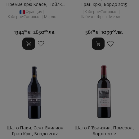
Премие Крю Класе, Пойяк,
Гран Крю, Бордо 2015
Борд ... 2010
Франция
|
|
Каберне Совиньон
|
Каберне Совиньон
|
Мерло
Каберне Фран
|
Мерло
70
00
91
00
1344
€
2630
лв.
561
€
1099
лв.
Шато Пави, Сент-Емилион
Шато Л'Еванжил, Померол,
Гран Крю, Бордо 2012
Бордо 2012