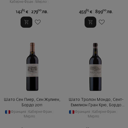
Каберне Фран
|
Мерло
|
Пти Вердо
65
00
65
00
142
€
279
лв.
459
€
899
лв.
Шато Сен Пиер, Сен Жулиен,
Шато Тролон Мондо, Сент-
Бордо 2011
Емилион Гран Крю, Бордо
2008
Франция
|
Каберне Фран
|
Франция
|
Каберне Фран
|
Мерло
Мерло