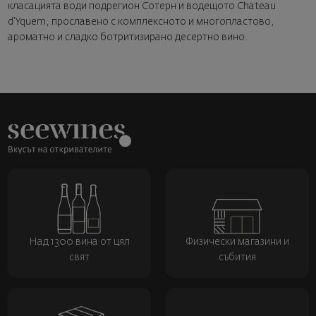
класацията води подрегион Сотерн и водещото Chateau
d’Yquem, прославено с комплексното и многопластово,
ароматно и сладко ботритизирано десертно вино.
Над 1300 вина от цял
Физически магазини и
свят
събития