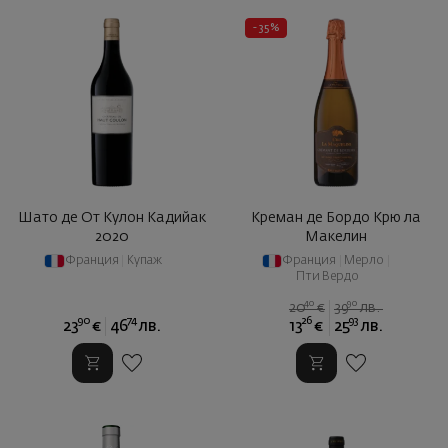
- 35%
Шато де От Кулон Кадийак
Креман де Бордо Крю ла
2020
Макелин
Франция
|
Купаж
Франция
|
Мерло
|
Пти Вердо
40
90
20
€
39
лв.
90
74
26
93
23
€
46
лв.
13
€
25
лв.