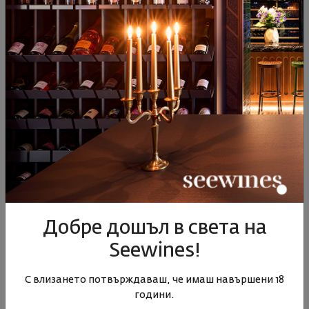
Пиетрадолче 2019
Италия
|
Нерело Маскалезе
Италия
|
Катарато
79
89
07
00
60
€
118
лв.
71
€
139
лв.
НОВО
Добре дошъл в света на
Seewines!
С влизането потвърждаваш, че имаш навършени 18
Етна Бианко Аркинери
Неро д'Авола Нърд Сицилия
години.
Пиетрадолче 2024
2024