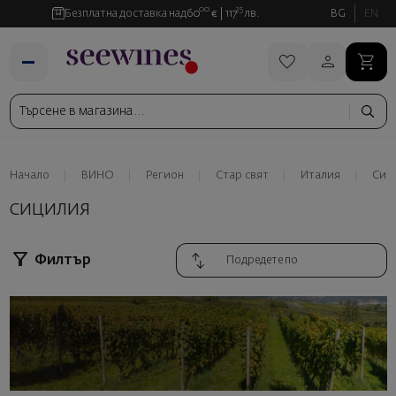
00
35
Безплатна доставка над
60
€
117
лв.
BG
EN
Начало
ВИНО
Регион
Стар свят
Италия
Сиц
СИЦИЛИЯ
Филтър