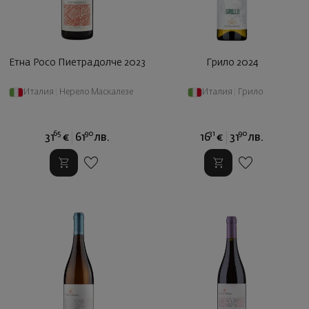
Етна Росо Пиетрадолче 2023
Грило 2024
Италия
|
Нерело Маскалезе
Италия
|
Грило
65
90
31
90
31
€
61
лв.
16
€
31
лв.