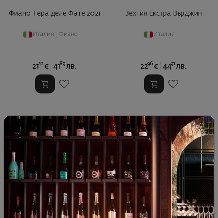
Фиано Тера деле Фате 2021
Зехтин Екстра Върджин
Италия
|
Фиано
Италия
42
89
96
91
21
€
41
лв.
22
€
44
лв.
Етна Росо Аркинери
Контрада Зисола Мацеи 2021