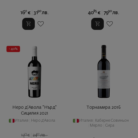
31
90
85
90
16
€
31
лв.
40
€
79
лв.
- 40%
Неро д'Авола "Нърд"
Торнамира 2016
Сицилия 2021
Италия
|
Неро д'Авола
Италия
|
Каберне Совиньон
|
Мерло
|
Сира
73
90
12
€
24
лв.