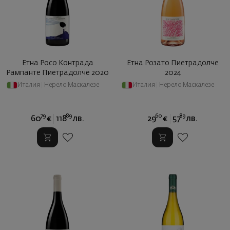
Етна Росо Контрада
Етна Розато Пиетрадолче
Рампанте Пиетрадолче 2020
2024
Италия
|
Нерело Маскалезе
Италия
|
Нерело Маскалезе
79
89
60
89
60
€
118
лв.
29
€
57
лв.