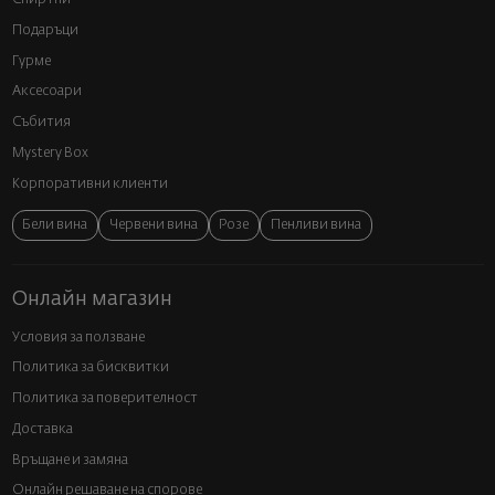
Подаръци
Гурме
Аксесоари
Събития
Mystery Box
Корпоративни клиенти
Бели вина
Червени вина
Розе
Пенливи вина
Онлайн магазин
Условия за ползване
Политика за бисквитки
Политика за поверителност
Доставка
Връщане и замяна
Онлайн решаване на спорове