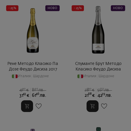
- 25%
НОВО
- 25%
НОВО
Рене Методо Класико Па
Спуманте Брут Методо
Дозе Феудо Дисиза 2017
Класико Феудо Дисиза
Италия
|
Шардоне
Италия
|
Шардоне
90
95
90
52
41
€
81
лв.
28
€
56
лв.
43
46
68
39
31
€
61
лв.
21
€
42
лв.