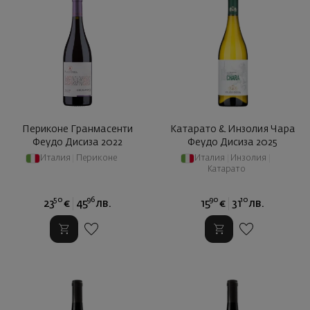
Периконе Гранмасенти
Катарато & Инзолия Чара
Феудо Дисиза 2022
Феудо Дисиза 2025
Италия
|
Периконе
Италия
|
Инзолия
|
Катарато
50
96
90
10
23
€
45
лв.
15
€
31
лв.