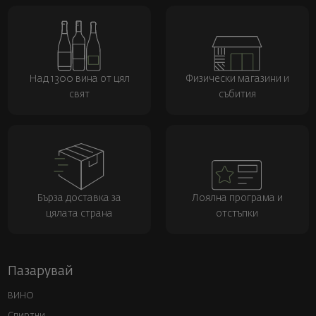
Над 1300 вина от цял
Физически магазини и
свят
събития
Бърза доставка за
Лоялна програма и
цялата страна
отстъпки
Пазарувай
ВИНО
Спиртни