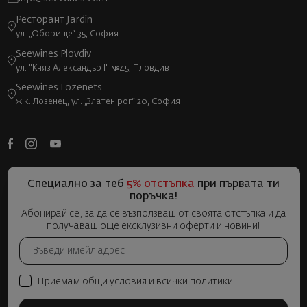
Ресторант Jardin
ул. „Оборище“ 35, София
Seewines Plovdiv
ул. "Княз Александър I" №45, Пловдив
Seewines Lozenets
ж.к. Лозенец, ул. „Златен рог“ 20, София
Специално за теб
5% отстъпка
при първата ти
поръчка!
Абонирай се, за да се възползваш от своята отстъпка и да
получаваш още ексклузивни оферти и новини!
Приемам общи условия и всички политики