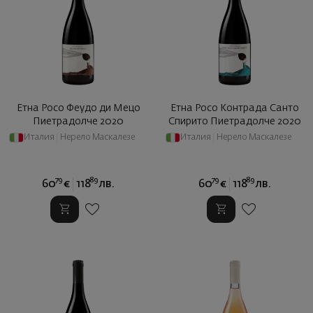
Етна Росо Феудо ди Мецо
Етна Росо Контрада Санто
Пиетрадолче 2020
Спирито Пиетрадолче 2020
Италия
|
Нерело Маскалезе
Италия
|
Нерело Маскалезе
79
89
79
89
60
€
118
лв.
60
€
118
лв.