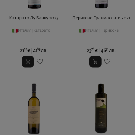
Катарато Лу Банку 2023
Периконе Гранмасенти 2021
Италия
|
Катарато
Италия
|
Периконе
42
89
78
51
21
€
41
лв.
23
€
46
лв.