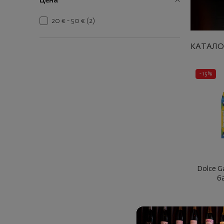
Цена
20 € - 50 €
(2)
КАТАЛО
- 15%
Dolce G
б
5
26
5
22