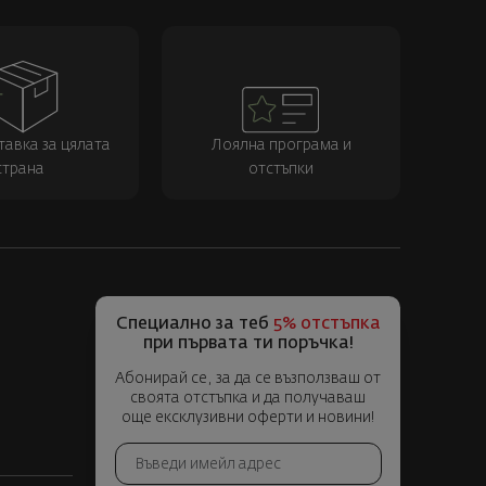
тавка за цялата
Лоялна програма и
страна
отстъпки
Специално за теб
5% отстъпка
при първата ти поръчка!
Абонирай се, за да се възползваш от
своята отстъпка и да получаваш
още ексклузивни оферти и новини!