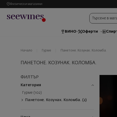
Физически магазини
ВИНО
Оферти
Спир
Начало
Гурме
Панетоне. Козунак. Коломба.
ПАНЕТОНЕ. КОЗУНАК. КОЛОМБА.
ФИЛТЪР
Категория
Гурме (102)
Панетоне. Козунак. Коломба. (2)