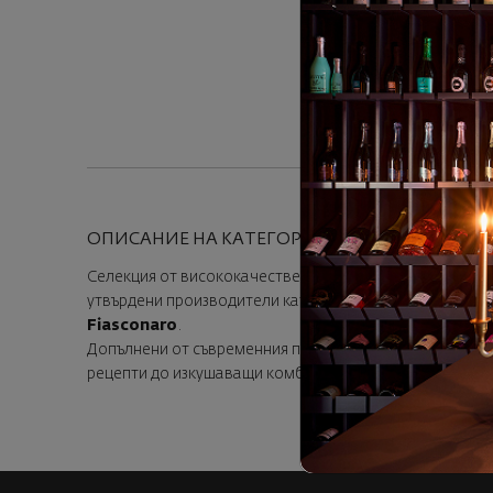
К
ОПИСАНИЕ НА КАТЕГОРИЯТА
Селекция от висококачествени панетоне и козунаци, к
утвърдени производители като
Fiasconaro
и
Vergani
,
Fiasconaro
.
Допълнени от съвременния прочит на българския козу
рецепти до изкушаващи комбинации с шоколад, ядки, 