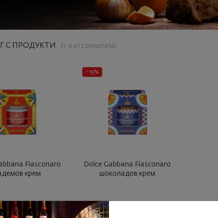
Г С ПРОДУКТИ
(1 - 2 от 2 резултата)
- 15%
abbana Fiasconaro
Dolce Gabbana Fiasconaro
адемов крем
шоколадов крем
0
83
50
83
€
51
лв.
26
€
51
лв.
3
06
53
06
€
44
лв.
22
€
44
лв.