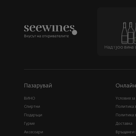
Над 1300 вина о
Пазарувай
Онлайн
ВИНО
Условия за
Спиртни
Политика 
Подаръци
Политика з
Гурме
Доставка
Аксесоари
Връщане и 