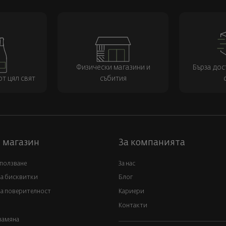
Физически магазини и
Бърза дос
т цял свят
събития
 магазин
За компанията
 ползване
За нас
за бисквитки
Блог
а поверителност
Кариери
Контакти
замяна