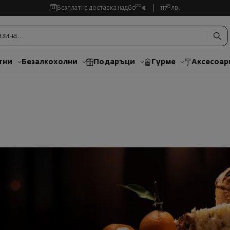
00
35
Безплатна доставка над
60
€
117
лв.
тни
Безалкохолни
Подаръци
Гурме
Аксесоар