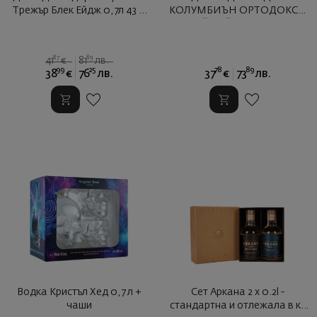
Трежър Блек Ейдж 0,7л 43 ...
КОЛУМБИЪН ОРТОДОКСИ
УАЙТ ЕЙДЖ+ЧАША
87
89
41
€
81
лв.
99
25
78
89
38
€
76
лв.
37
€
73
лв.
Водка Кристъл Хед 0,7 л +
Сет Аркана 2 x 0.2l -
чаши
стандартна и отлежала в ку