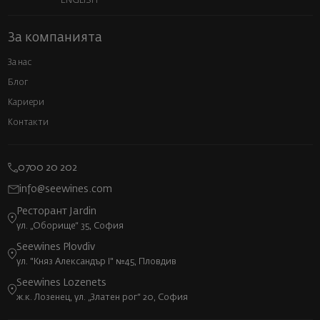
ENGLISH
За компанията
За нас
Блог
Кариери
Контакти
0700 20 202
info@seewines.com
Ресторант Jardin
ул. „Оборище“ 35, София
Seewines Plovdiv
ул. "Княз Александър I" №45, Пловдив
Seewines Lozenets
ж.к. Лозенец, ул. „Златен рог“ 20, София