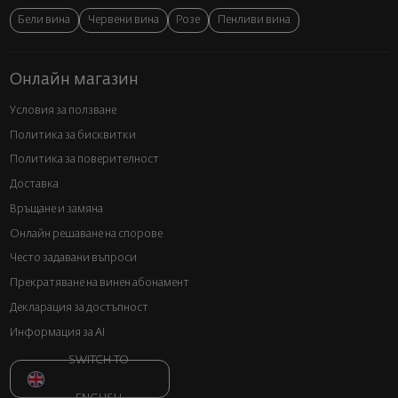
Бели вина
Червени вина
Розе
Пенливи вина
Онлайн магазин
Условия за ползване
Политика за бисквитки
Политика за поверителност
Доставка
Връщане и замяна
Онлайн решаване на спорове
Често задавани въпроси
Прекратяване на винен абонамент
Декларация за достъпност
Информация за AI
SWITCH TO