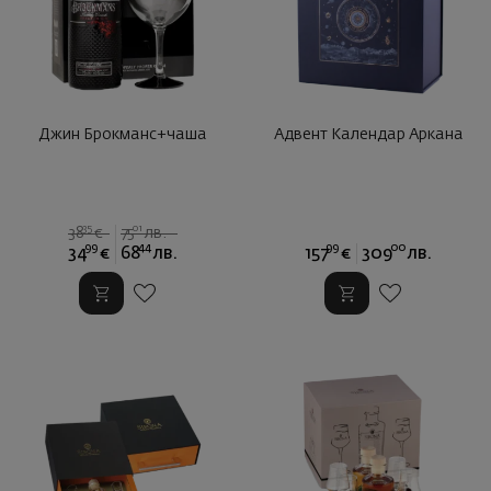
Джин Брокманс+чаша
Адвент Календар Аркана
35
01
38
€
75
лв.
99
44
99
00
34
€
68
лв.
157
€
309
лв.