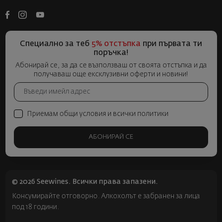
Специално за теб
5% отстъпка
при първата ти
поръчка!
Абонирай се, за да се възползваш от своята отстъпка и да
получаваш още ексклузивни оферти и новини!
Приемам общи условия и всички политики
АБОНИРАЙ СЕ
© 2026 Seewines. Всички права запазени.
Консумирайте отговорно. Алкохолът е забранен за лица
под 18 години.