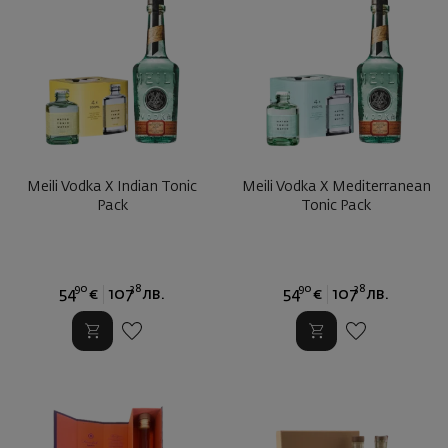
Meili Vodka X Indian Tonic
Meili Vodka X Mediterranean
Pack
Tonic Pack
90
38
90
38
54
€
107
лв.
54
€
107
лв.