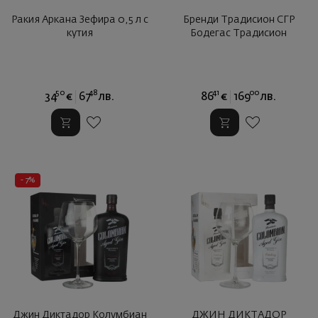
Ракия Аркана Зефира 0,5 л с
Бренди Традисион СГР
кутия
Бодегас Традисион
50
48
41
00
34
€
67
лв.
86
€
169
лв.
- 7%
Джин Диктадор Колумбиан
ДЖИН ДИКТАДОР