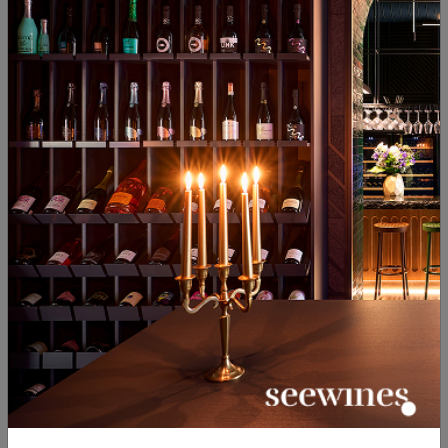
50
48
35
01
34
€
67
лв.
38
€
75
лв.
Промо Сет Аркана Бореа 0.5l
Гроздова Ракия Аркана
и Аркана Нота 0.2l в ...
Нота+ Kутия