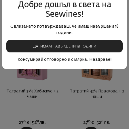
35
01
50
48
38
€
75
лв.
34
€
67
лв.
Добре дошъл в света на
Seewines!
С влизането потвърждаваш, че имаш навършени 18
години.
ДА, ИМАМ НАВЪРШЕНИ 18 ГОДИНИ
Консумирай отговорно и с мярка. Наздраве!
Татратий 37% Хибискус + 2
Татратий 42% Праскова + 2
чаши
чаши
05
91
05
91
27
€
52
лв.
27
€
52
лв.