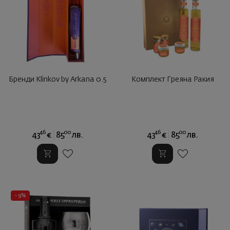
Бренди Klinkov by Arkana 0.5
Комплект Греяна Ракия
46
00
46
00
43
€
85
лв.
43
€
85
лв.
- 9%