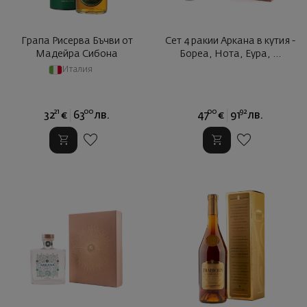
Грапа Рисерва Бъчви от
Сет 4 ракии Аркана в кутия -
Мадейра Сибона
Бореа, Нота, Еура, ...
Италия
21
00
00
92
32
€
63
лв.
47
€
91
лв.