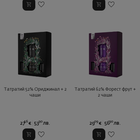
Татратий 52% Ориджинал + 2
Татратий 62% Форест фрут +
чаши
2 чаши
56
90
09
90
27
€
53
лв.
29
€
56
лв.