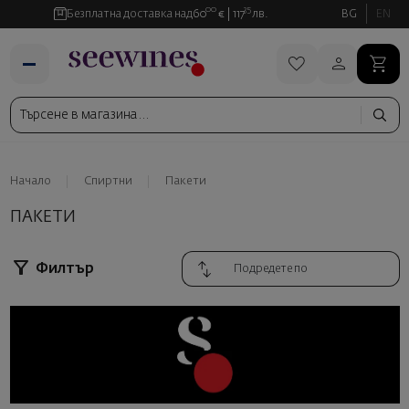
00
35
Безплатна доставка над
60
€
117
лв.
BG
EN
Начало
Спиртни
Пакети
ПАКЕТИ
Филтър