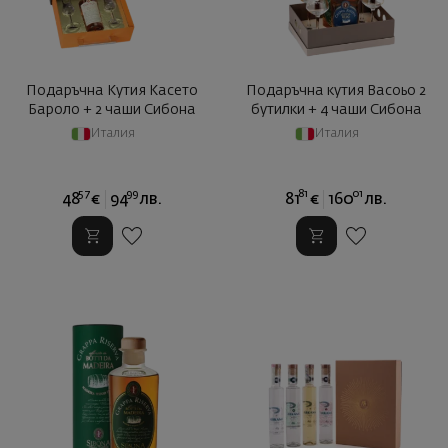
Подаръчна Кутия Касето
Подаръчна кутия Васоьо 2
Бароло + 2 чаши Сибона
бутилки + 4 чаши Сибона
Италия
Италия
57
99
81
01
48
€
94
лв.
81
€
160
лв.