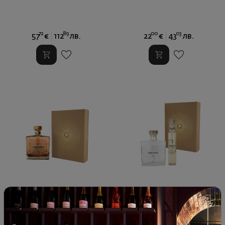
...
72
89
00
03
57
€
112
лв.
22
€
43
лв.
Ракия Аркана Еура в
Промо Сет Аркана Нота 0.5l
Подаръчна кутия
и Аркана Бореа 0.2l в ...