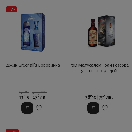
- 9%
Джин Greenall's Боровинка
Ром Матусалем Гран Резерва
15 + чаша 0.7л. 40%
34
00
15
€
30
лв.
99
36
35
01
13
€
27
лв.
38
€
75
лв.