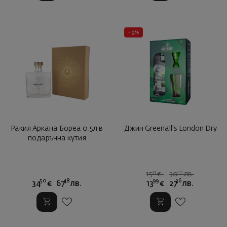
- 9%
Ракия Аркана Бореа 0.5л в
Джин Greenall's London Dry
подаръчна кутия
34
00
15
€
30
лв.
50
48
99
36
34
€
67
лв.
13
€
27
лв.