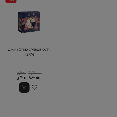
- 10%
Джин Опир с Чаша 0.7л.
42.5%
74
90
35
€
69
лв.
99
57
31
€
62
лв.