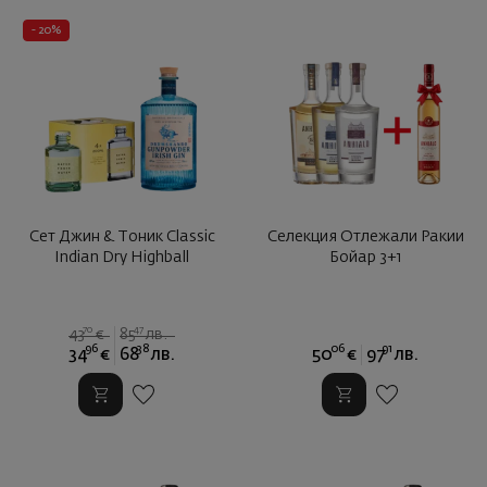
- 20%
Сет Джин & Тоник Classic
Селекция Отлежали Ракии
Indian Dry Highball
Бойар 3+1
70
47
43
€
85
лв.
96
38
06
91
34
€
68
лв.
50
€
97
лв.