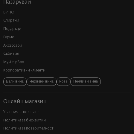
Пазарувай
ВИНО
Спиртни
Подаръци
Гурме
Аксесоари
Събития
Mystery Box
Корпоративни клиенти
Бели вина
Червени вина
Розе
Пенливи вина
Онлайн магазин
Условия за ползване
Политика за бисквитки
Политика за поверителност