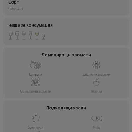
Сорт
Фриулано
Чаша за консумация
Доминиращи аромати
Цитруси
Цветисти аромати
Минерални аромати
Ябълка
Подходящи храни
Зеленчуци
Риба