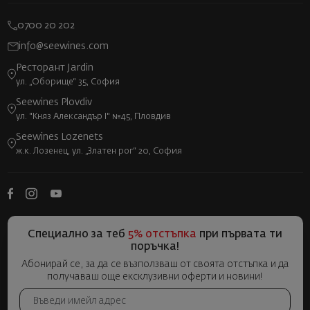
0700 20 202
info@seewines.com
Ресторант Jardin
ул. „Оборище“ 35, София
Seewines Plovdiv
ул. "Княз Александър I" №45, Пловдив
Seewines Lozenets
ж.к. Лозенец, ул. „Златен рог“ 20, София
Специално за теб
5% отстъпка
при първата ти
поръчка!
Абонирай се, за да се възползваш от своята отстъпка и да
получаваш още ексклузивни оферти и новини!