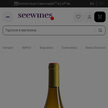
00
35
Безплатна доставка над
60
€
117
лв.
BG
EN
Начало
ВИНО
Вид вино
Бели вина
Вила Локатели