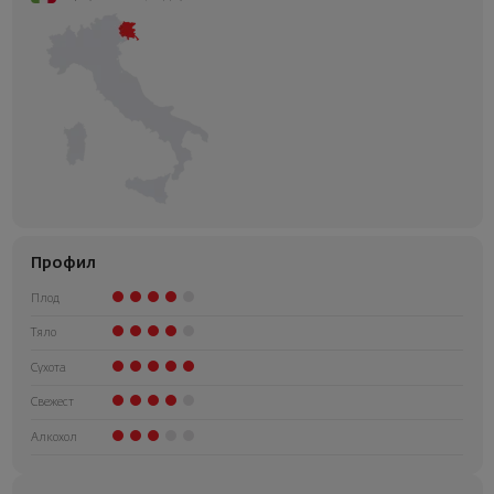
Профил
Плод
Тяло
Сухота
Свежест
Алкохол