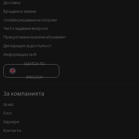
Доставка
Връщане и замяна
Онлайн решаване на спорове
Често задавани въпроси
Прекратяване на винен абонамент
Декларация за достъпност
Информация за AI
SWITCH TO
ENGLISH
За компанията
За нас
Блог
Кариери
Контакти