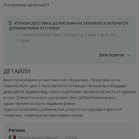
Изчерпана наличност
Избери доставка до магазин на Seewines и получи 5%
допълнителна отстъпка!
Seewines Бизнес Парк - Младост 4, сграда 11, вх.В, ет.1,
София
Seewines Лозенец - ул. "Златен рог", 20, София
Seewines Пловдив - ул. "Княз Александър I", 45, Пловдив
Виж повече
Безплатна доставка за поръчки над 60 € / 117.35 лв.
Куриер на Seewines до адрес в рамките на град София
ДЕТАЙЛИ
До офисите на Спиди в цялата страна
Вино произведено от местния сорт Фриулано. Представя се със
Изненадайте със стил
сламено жълт цвят с леки златисти оттенъци. На носа преобладават
Добавете луксозна подаръчна опаковка и персонализирана
диви цветя, бадем и мед, които се допълват аромати на листа от здравец
картичка с ваше пожелание. Изберете тази опция в
и сено. Елегантно и сухо със средно тяло, добре балансирано с
следващата стъпка от поръчката.
характерният за сорта бадемов финал.
Чудесно съчетание с рибни ястия, ризото със скариди и цветя от
тиквички, зеленчуци на пара и меки сирена.
Регион
Фриули-Венеция Джулия
Италия