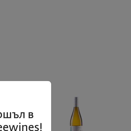
ошъл в
eewines!