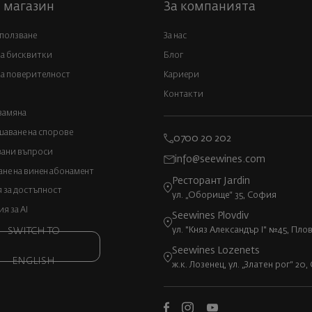
 магазин
За компанията
 ползване
За нас
за бисквитки
Блог
а поверителност
Кариери
Контакти
замяна
аване на спорове
0700 20 202
вани въпроси
info@seewines.com
не на винен абонамент
Ресторант Jardin
 за достъпност
ул. „Оборище“ 35, София
 за AI
Seewines Plovdiv
ул. "Княз Александър I" №45, Пло
SWITCH TO
Seewines Lozenets
ENGLISH
ж.к. Лозенец, ул. „Златен рог“ 20