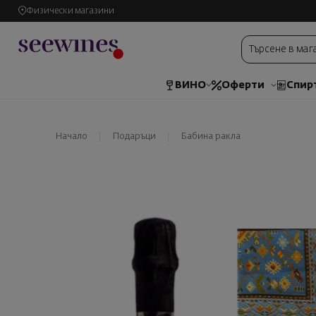
Физически магазини
ВИНО
Оферти
Спир
Начало
Подаръци
Бабина ракла