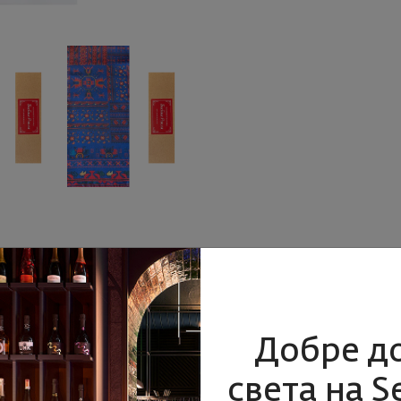
Добре д
света на S