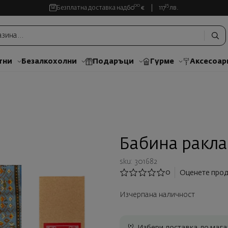
00
35
Безплатна доставка над
60
€
117
лв.
тни
Безалкохолни
Подаръци
Гурме
Аксесоар
Бабина ракла
sku: 301682
0
Оценете прод
Изчерпана наличност