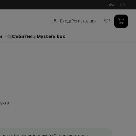
BG
EN
Вход
/
Регистрация
и
Събития
Mystery box
укта