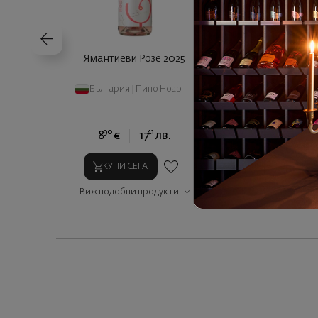
Ямантиеви Розе 2025
ONCE Мискет Уа
2025
България
|
Пино Ноар
България
|
90
41
90
8
€
17
лв.
15
€
3
КУПИ СЕГА
КУПИ СЕГ
Виж подобни продукти
Виж подобни п