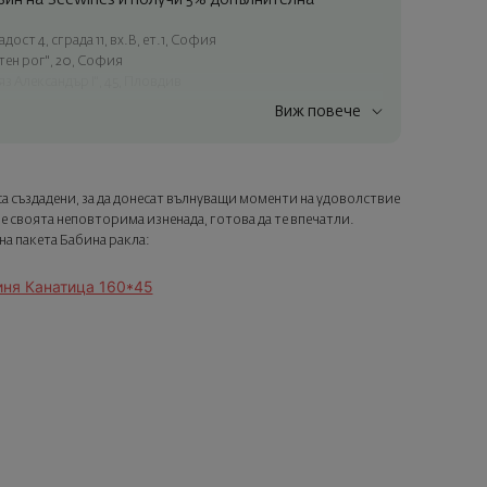
ин на Seewines и получи 5% допълнителна
ост 4, сграда 11, вх.В, ет.1, София
атен рог", 20, София
яз Александър I", 45, Пловдив
Виж повече
ъчки над 60 € / 117.35 лв.
ес в рамките на град София
лата страна
а създадени, за да донесат вълнуващи моменти на удоволствие
а опаковка и персонализирана картичка с ваше пожелание.
е своята неповторима изненада, готова да те впечатли.
ащата стъпка от поръчката.
а пакета Бабина ракла:
иня Канатица 160*45