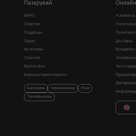
Пазарувай
Онлайн
ВИНО
Условия за
Спиртни
Политика 
Подаръци
Политика з
Гурме
Доставка
Аксесоари
Връщане и 
Събития
Онлайн реш
Mystery Box
Често зада
Корпоративни клиенти
Прекратява
Декларация
Бели вина
Червени вина
Розе
Информация
Пенливи вина