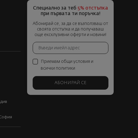
Специално за теб
5% отстъпка
при първата ти поръчка!
Абонирай се, за да се възползваш от
своята отстъпка и да получаваш
още ексклузивни оферти и новини!
Приемам общи условия и
всички политики
АБОНИРАЙ СЕ
вдив
, София