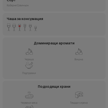
Сорт
Каберне Совиньон
Чаша за консумация
Доминиращи аромати
Череша
Вишна
Подправки
Подходящи храни
Червени меса
Твърди сирена