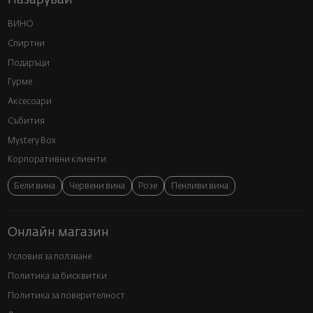
Пазарувай
ВИНО
Спиртни
Подаръци
Гурме
Аксесоари
Събития
Mystery Box
Корпоративни клиенти
Бели вина
Червени вина
Розе
Пенливи вина
Онлайн магазин
Условия за ползване
Политика за бисквитки
Политика за поверителност