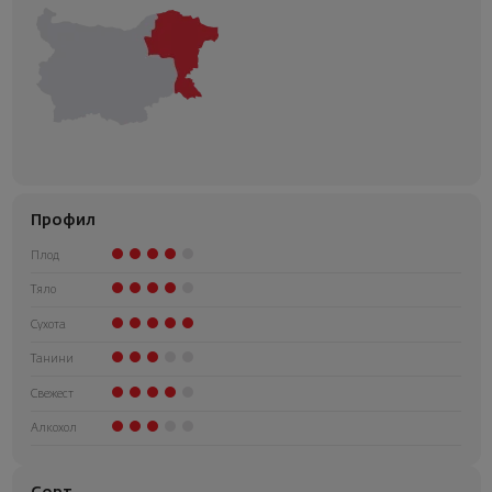
Профил
Плод
Тяло
Сухота
Танини
Свежест
Алкохол