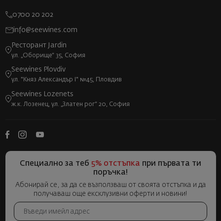
0700 20 202
info@seewines.com
Ресторант Jardin
ул. „Оборище“ 35, София
Seewines Plovdiv
ул. "Княз Александър I" №45, Пловдив
Seewines Lozenets
ж.к. Лозенец, ул. „Златен рог“ 20, София
Специално за теб
5% отстъпка
при първата ти
поръчка!
Абонирай се, за да се възползваш от своята отстъпка и да
получаваш още ексклузивни оферти и новини!