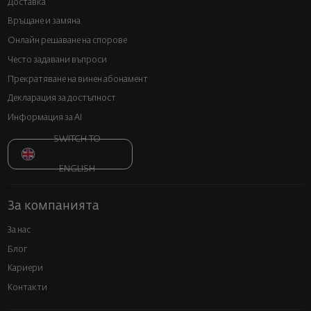
Доставка
Връщане и замяна
Онлайн решаване на спорове
Често задавани въпроси
Прекратяване на винен абонамент
Декларация за достъпност
Информация за AI
SWITCH TO
ENGLISH
За компанията
За нас
Блог
Кариери
Контакти