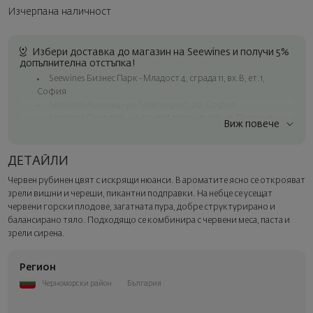
Изчерпана наличност
Избери доставка до магазин на Seewines и получи 5%
допълнителна отстъпка!
Seewines Бизнес Парк - Младост 4, сграда 11, вх.В, ет.1,
София
Seewines Лозенец - ул. "Златен рог", 20, София
Seewines Пловдив - ул. "Княз Александър I", 45, Пловдив
Виж повече
Безплатна доставка за поръчки над 60 € / 117.35 лв.
Куриер на Seewines до адрес в рамките на град София
ДЕТАЙЛИ
До офисите на Спиди в цялата страна
Червен рубинен цвят с искрящи нюанси. В ароматите ясно се открояват
Изненадайте със стил
зрели вишни и череши, пикантни подправки. На небце се усещат
Добавете луксозна подаръчна опаковка и персонализирана
червени горски плодове, загатната пура, добре структурирано и
картичка с ваше пожелание. Изберете тази опция в
балансирано тяло. Подходящо се комбинира с червени меса, паста и
следващата стъпка от поръчката.
зрели сирена.
Регион
Черноморски район
България