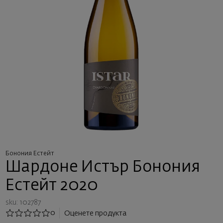
Бонония Естейт
Шардоне Истър Бонония
Естейт 2020
sku: 102787
0
Оценете продукта