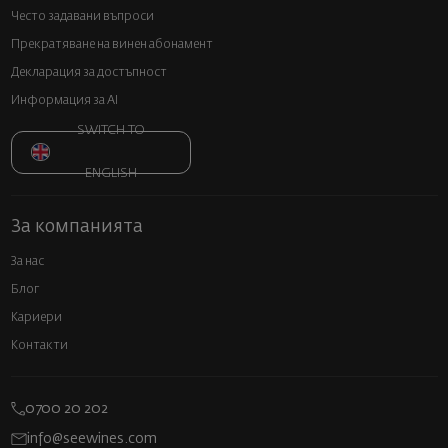
Често задавани въпроси
Прекратяване на винен абонамент
Декларация за достъпност
Информация за AI
SWITCH TO
ENGLISH
За компанията
За нас
Блог
Кариери
Контакти
0700 20 202
info@seewines.com