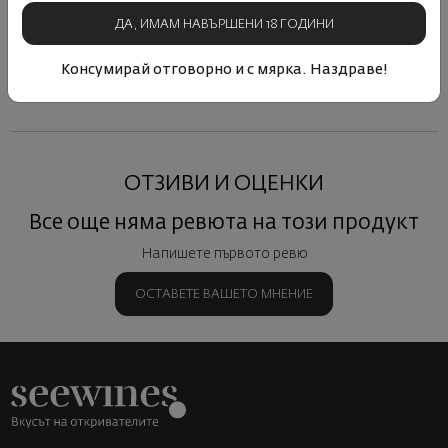
ДА, ИМАМ НАВЪРШЕНИ 18 ГОДИНИ
Виж подобни продукти
Виж подобни продукти
Виж под
Консумирай отговорно и с мярка. Наздраве!
ОТЗИВИ И ОЦЕНКИ
Все още няма ревюта на този продукт
Напишете първото ревю
ОСТАВЕТЕ ВАШЕТО МНЕНИЕ