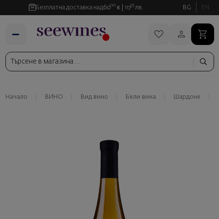
00
35
Безплатна доставка над
60
€
117
лв.
BG
EN
Начало
ВИНО
Вид вино
Бели вина
Шардоне