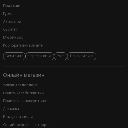
Подаръци
Гурме
Аксесоари
Събития
Mystery Box
Корпоративни клиенти
Бели вина
Червени вина
Розе
Пенливи вина
Онлайн магазин
Условия за ползване
Политика за бисквитки
Политика за поверителност
Доставка
Връщане и замяна
Онлайн решаване на спорове