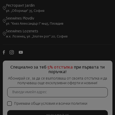
Ресторант Jardin
ул. „Оборище“ 35, София
Seewines Plovdiv
ул. "Княз Александър I" №45, Пловдив
Seewines Lozenets
ж.к. Лозенец, ул. „Златен рог“ 20, София
Специално за теб
5% отстъпка
при първата ти
поръчка!
Абонирай се, за да се възползваш от своята отстъпка и да
получаваш още ексклузивни оферти и новини!
Приемам общи условия и всички политики