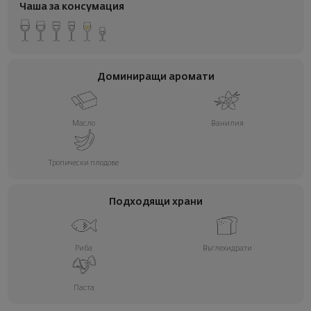
Чаша за консумация
Доминиращи аромати
Масло
Ванилия
Тропически плодове
Подходящи храни
Риба
Въглехидрати
Паста