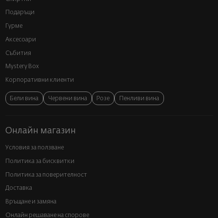
Подаръци
Гурме
Аксесоари
Събития
Mystery Box
Корпоративни клиенти
Бели вина
Червени вина
Розе
Пенливи вина
Онлайн магазин
Условия за ползване
Политика за бисквитки
Политика за поверителност
Доставка
Връщане и замяна
Онлайн решаване на спорове