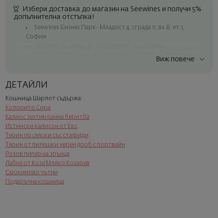
Избери доставка до магазин на Seewines и получи 5%
допълнителна отстъпка!
Seewines Бизнес Парк - Младост 4, сграда 11, вх.В, ет.1,
София
Seewines Лозенец - ул. "Златен рог", 20, София
Seewines Пловдив - ул. "Княз Александър I", 45, Пловдив
Виж повече
Безплатна доставка за поръчки над 60 € / 117.35 лв.
Куриер на Seewines до адрес в рамките на град София
ДЕТАЙЛИ
До офисите на Спиди в цялата страна
Кошница Шарлот съдържа:
Изненадайте със стил
Колорито Сира
Добавете луксозна подаръчна опаковка и персонализирана
Калиос зехтин ранна беритба
картичка с ваше пожелание. Изберете тази опция в
Истински калисон от Екс
следващата стъпка от поръчката.
Терин по селски със стафиди
Терин от пилешки черен дроб с портвайн
Розов пипер на зрънца
Лабне от Козе Мляко Козарев
Смокиново чътни
Подаръчна кошница