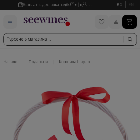
00
35
Безплатна доставка над
60
€
117
лв.
BG
EN
Начало
Подаръци
Кошница Шарлот