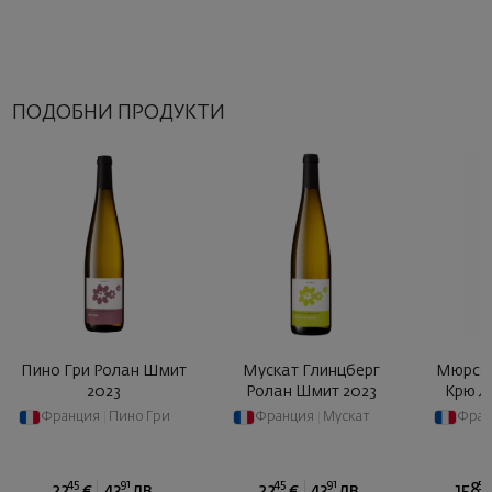
ПОДОБНИ ПРОДУКТИ
Пино Гри Ролан Шмит
Мускат Глинцберг
Мюрсо
2023
Ролан Шмит 2023
Крю Л
Домен А
Франция
|
Пино Гри
Франция
|
Мускат
Фран
45
91
45
91
50
22
€
43
лв.
22
€
43
лв.
158