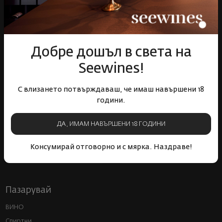
Добре дошъл в света на
Над 1300 вина от цял
Физически магазини и
Seewines!
свят
събития
С влизането потвърждаваш, че имаш навършени 18
години.
ДА, ИМАМ НАВЪРШЕНИ 18 ГОДИНИ
Бърза доставка за
Лоялна програма и
Консумирай отговорно и с мярка. Наздраве!
цялата страна
отстъпки
Пазарувай
ВИНО
Спиртни