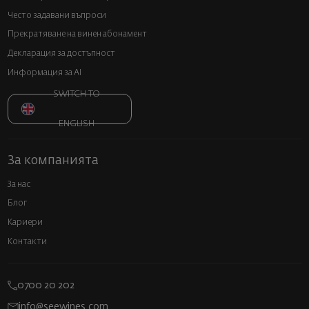
Често задавани въпроси
Прекратяване на винен абонамент
Декларация за достъпност
Информация за AI
SWITCH TO
ENGLISH
За компанията
За нас
Блог
Кариери
Контакти
0700 20 202
info@seewines.com