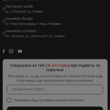
Ресторант Jardin
ул. „Оборище“ 35, София
Seewines Plovdiv
ул. "Княз Александър I" №45, Пловдив
Seewines Lozenets
ж.к. Лозенец, ул. „Златен рог“ 20, София
Специално за теб
5% отстъпка
при първата ти
поръчка!
Абонирай се, за да се възползваш от своята отстъпка и да
получаваш още ексклузивни оферти и новини!
Приемам общи условия и всички политики