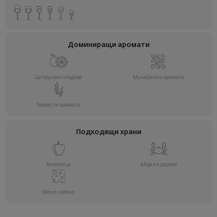
Доминиращи аромати
Цитрусови плодове
Минерални аромати
Тревисти аромати
Подходящи храни
Зеленчуци
Морски дарове
Меки сирена