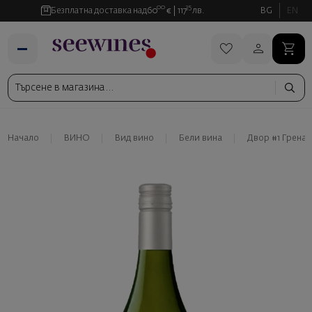
00
35
Безплатна доставка над
60
€
117
лв.
BG
EN
Начало
ВИНО
Вид вино
Бели вина
Двор #1 Грена