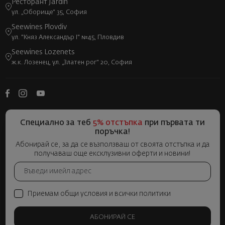
Ресторант Jardin
ул. „Оборище“ 35, София
Seewines Plovdiv
ул. "Княз Александър I" №45, Пловдив
Seewines Lozenets
ж.к. Лозенец, ул. „Златен рог“ 20, София
Специално за теб
5% отстъпка
при първата ти
поръчка!
Абонирай се, за да се възползваш от своята отстъпка и да
получаваш още ексклузивни оферти и новини!
Приемам общи условия и всички политики
АБОНИРАЙ СЕ