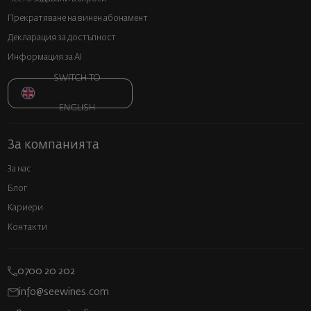
Прекратяване на винен абонамент
Декларация за достъпност
Информация за AI
SWITCH TO
ENGLISH
За компанията
За нас
Блог
Кариери
Контакти
0700 20 202
info@seewines.com