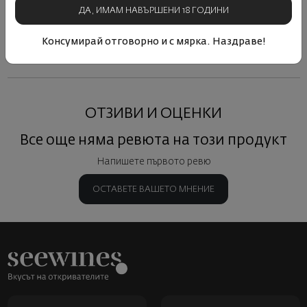
ДА, ИМАМ НАВЪРШЕНИ 18 ГОДИНИ
Виж подобни продукти
Виж подобни продукти
Виж под
Консумирай отговорно и с мярка. Наздраве!
ОТЗИВИ И ОЦЕНКИ
Все още няма ревюта на този продукт
Напишете първото ревю
ОСТАВЕТЕ ВАШЕТО МНЕНИЕ