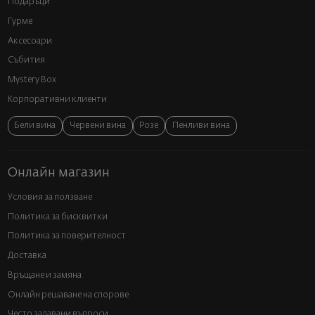
Подаръци
Гурме
Аксесоари
Събития
Mystery Box
Корпоративни клиенти
Бели вина
Червени вина
Розе
Пенливи вина
Онлайн магазин
Условия за ползване
Политика за бисквитки
Политика за поверителност
Доставка
Връщане и замяна
Онлайн решаване на спорове
Често задавани въпроси