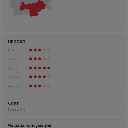
Профил
Плод
Тяло
Сухота
Свежест
Алкохол
Сорт
Гренаш Блан
Чаша за консумация