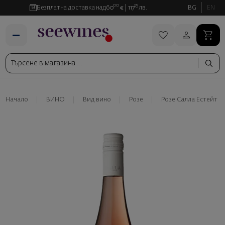
00
35
Безплатна доставка над
60
€
117
лв.
BG
EN
Начало
ВИНО
Вид вино
Розе
Розе Салла Естейт