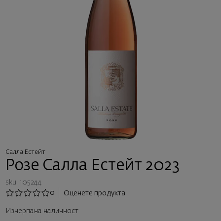
Салла Естейт
Розе Салла Естейт 2023
sku: 105244
0
Оценете продукта
Изчерпана наличност