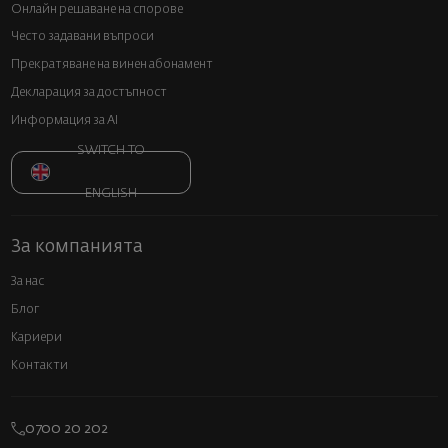
Онлайн решаване на спорове
Често задавани въпроси
Прекратяване на винен абонамент
Декларация за достъпност
Информация за AI
SWITCH TO
ENGLISH
За компанията
За нас
Блог
Кариери
Контакти
0700 20 202