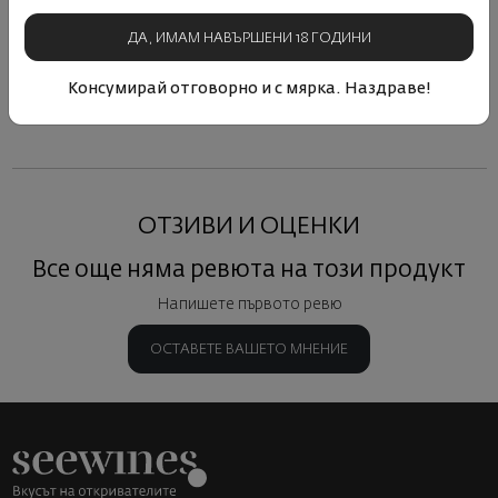
57
50
57
50
2
14
€
28
лв.
14
€
28
лв.
13
ДА, ИМАМ НАВЪРШЕНИ 18 ГОДИНИ
Консумирай отговорно и с мярка. Наздраве!
Виж подобни продукти
Виж подобни продукти
Виж под
ОТЗИВИ И ОЦЕНКИ
Все още няма ревюта на този продукт
Напишете първото ревю
ОСТАВЕТЕ ВАШЕТО МНЕНИЕ