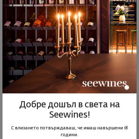
Виж подобни продукти
Виж подобни продукти
Виж под
ПОДОБНИ ПРОДУКТИ
Добре дошъл в света на
Салла Естейт Бял бленд
Розе Салла Естейт 2024
Ризлин
Seewines!
2023
България
|
Купаж
България
|
Купаж
Бълг
С влизането потвърждаваш, че имаш навършени 18
години.