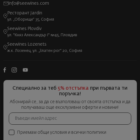
info@seewines.com
Ресторант Jardin
ул. „Оборище“ 35, София
Seewines Plovdiv
ул. "Княз Александър I" №45, Пловдив
Seewines Lozenets
ж.к. Лозенец, ул. „Златен рог“ 20, София
Специално за теб
5% отстъпка
при първата ти
поръчка!
Абонирай се, за да се възползваш от своята отстъпка и да
получаваш още ексклузивни оферти и новини!
Приемам общи условия и всички политики