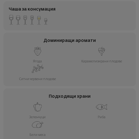
Чаша за консумация
Доминиращи аромати
Ягода
Карамелизирани плодове
Ситни червени плодове
Подходящи храни
Зеленчуци
Риба
Бели меса