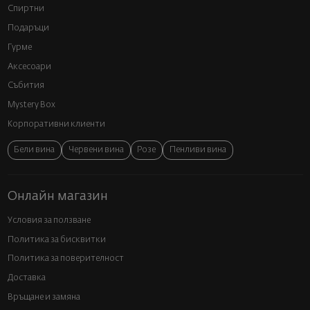
Спиртни
Подаръци
Гурме
Аксесоари
Събития
Mystery Box
Корпоративни клиенти
Бели вина
Червени вина
Розе
Пенливи вина
Онлайн магазин
Условия за ползване
Политика за бисквитки
Политика за поверителност
Доставка
Връщане и замяна