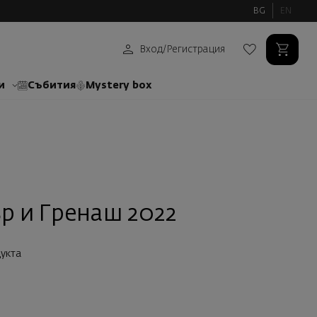
BG
EN
Вход
/
Регистрация
и
Събития
Mystery box
р и Гренаш 2022
укта