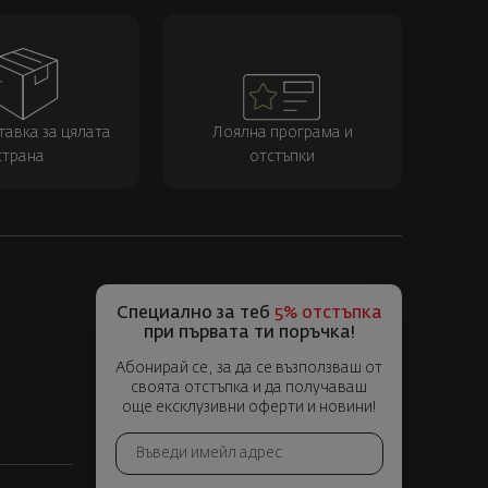
тавка за цялата
Лоялна програма и
страна
отстъпки
Специално за теб
5% отстъпка
при първата ти поръчка!
Абонирай се, за да се възползваш от
своята отстъпка и да получаваш
още ексклузивни оферти и новини!