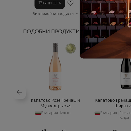
КУПИ СЕГА
КУПИ СЕГ
Виж подобни продукти
Виж подобни п
ПОДОБНИ ПРОДУКТИ
Капатово Розе Гренаш и
Капатово Гренаш
Мурведър 2024
Шираз 2
България
|
Купаж
България
|
Грена
|
Сира
08
49
90