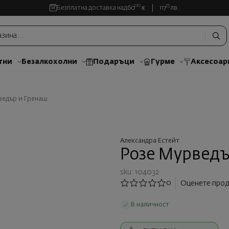
00
35
Безплатна доставка над
60
€
117
лв.
тни
Безалкохолни
Подаръци
Гурме
Аксесоар
ведър и Гренаш
Александра Естейт
Розе Мурведъ
sku: 104032
0
Оценете прод
В наличност