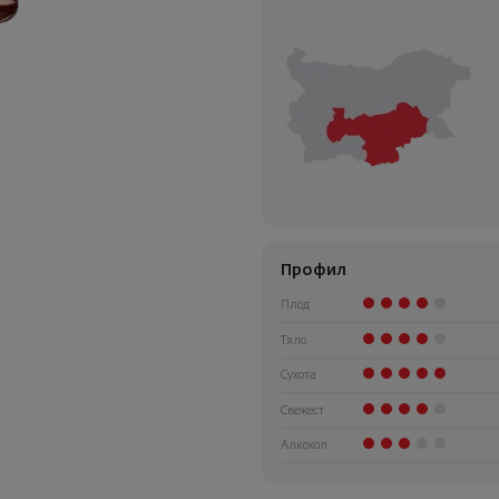
Профил
Плод
Тяло
Сухота
Свежест
Алкохол