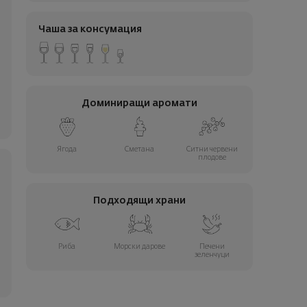
Чаша за консумация
Доминиращи аромати
Ягода
Сметана
Ситни червени
плодове
Подходящи храни
Риба
Морски дарове
Печени
зеленчуци