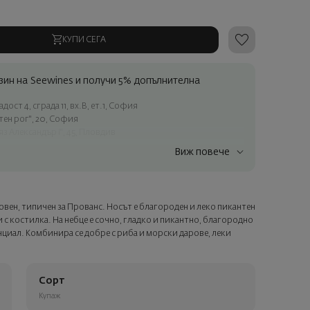
КУПИ СЕГА
ин на Seewines и получи 5% допълнителна
ост 4, сграда 11, вх.В, ет.1, София
атен рог", 20, София
яз Александър I", 45, Пловдив
Виж повече
ъчки над 60 € / 117.35 лв.
ес в рамките на град София
лата страна
овен, типичен за Прованс. Носът е благороден и леко пикантен
а опаковка и персонализирана картичка с ваше пожелание.
 с костилка. На небце е сочно, гладко и пикантно, благородно
ащата стъпка от поръчката.
нциал. Комбинира се добре с риба и морски дарове, леки
Сорт
Купаж