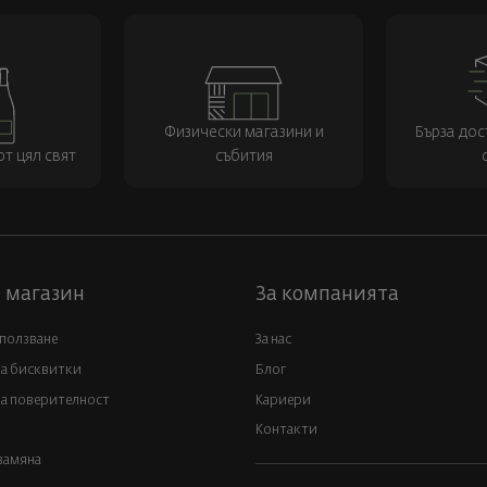
Физически магазини и
Бърза дос
т цял свят
събития
 магазин
За компанията
 ползване
За нас
за бисквитки
Блог
а поверителност
Кариери
Контакти
замяна