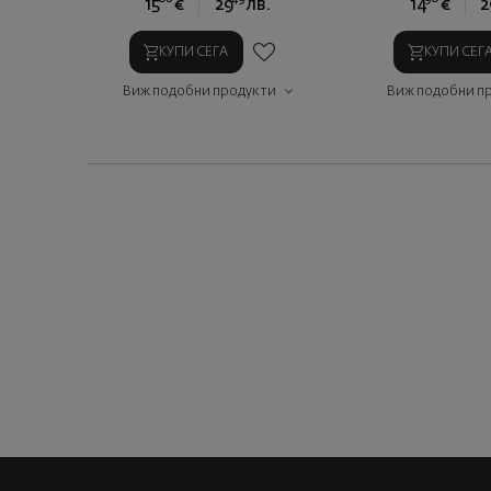
15
€
29
лв.
14
€
2
КУПИ СЕГА
КУПИ СЕГ
Виж подобни продукти
Виж подобни п