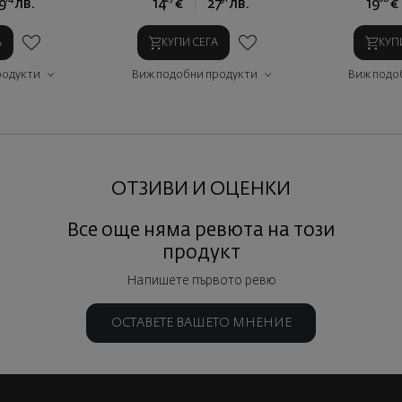
9
лв.
14
€
27
лв.
19
€
А
КУПИ СЕГА
КУП
родукти
Виж подобни продукти
Виж подо
ОТЗИВИ И ОЦЕНКИ
Все още няма ревюта на този
продукт
Напишете първото ревю
ОСТАВЕТЕ ВАШЕТО МНЕНИЕ