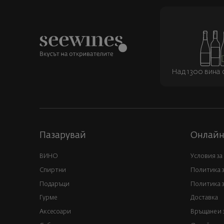
Над 1300 вина о
Пазарувай
Онлайн
ВИНО
Условия за
Спиртни
Политика 
Подаръци
Политика з
Гурме
Доставка
Аксесоари
Връщане и 