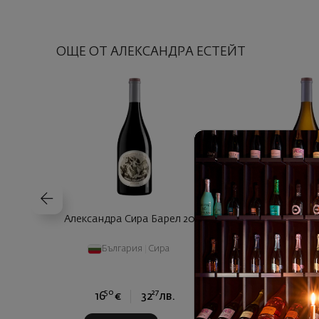
ОЩЕ ОТ АЛЕКСАНДРА ЕСТЕЙТ
Александра Сира Барел 2023
Александра Шар
EGG 20
България
|
Сира
България
|
Ш
50
27
84
16
€
32
лв.
17
€
3