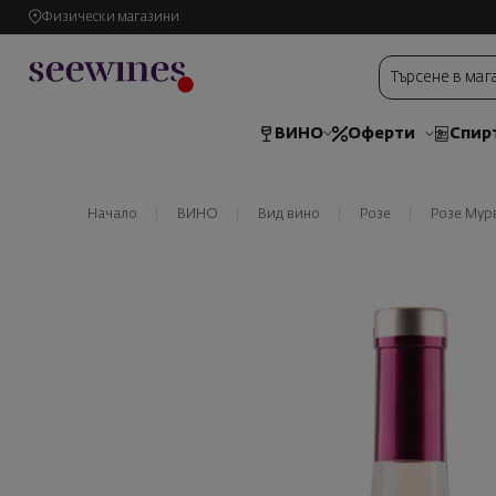
Физически магазини
ВИНО
Оферти
Спир
Начало
ВИНО
Вид вино
Розе
Розе Мур