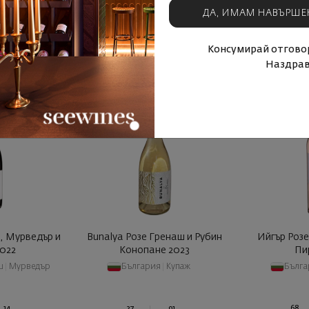
А
КУПИ СЕГА
КУП
ДА, ИМАМ НАВЪРШЕ
родукти
Виж подобни продукти
Виж подо
Консумирай отговор
Наздрав
, Мурведър и
Bunalya Розе Гренаш и Рубин
Ийгър Роз
022
Конопане 2023
Пи
ш
|
Мурведър
България
|
Купаж
Бълг
14
27
91
68