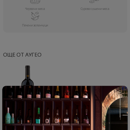
Червени меса
Сурово сушени меса
Печени зеленчуци
ОЩЕ ОТ АУГЕО
Аугео Ред Бленд 2022