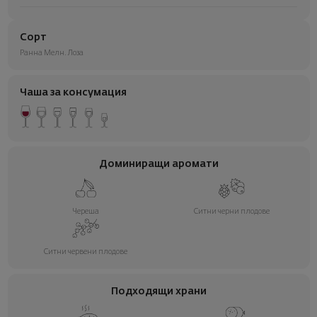
Сорт
Ранна Мелн. Лоза
Чаша за консумация
Доминиращи аромати
Череша
Ситни черни плодове
Ситни червени плодове
Подходящи храни