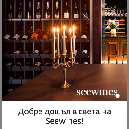
България
|
Купаж
75
89
13
€
26
лв.
Виж подобни продукти
ПОДОБНИ ПРОДУКТИ
Добре дошъл в света на
Seewines!