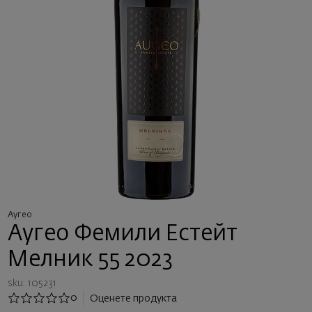
Аугео
Аугео Фемили Естейт
Мелник 55 2023
sku: 105231
0
Оценете продукта