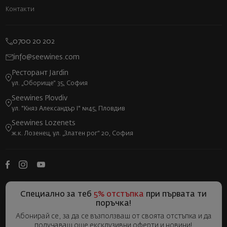
Контакти
0700 20 202
info@seewines.com
Ресторант Jardin
ул. „Оборище“ 35, София
Seewines Plovdiv
ул. "Княз Александър I" №45, Пловдив
Seewines Lozenets
ж.к. Лозенец, ул. „Златен рог“ 20, София
Специално за теб
5% отстъпка
при първата ти
поръчка!
Абонирай се, за да се възползваш от своята отстъпка и да
получаваш още ексклузивни оферти и новини!