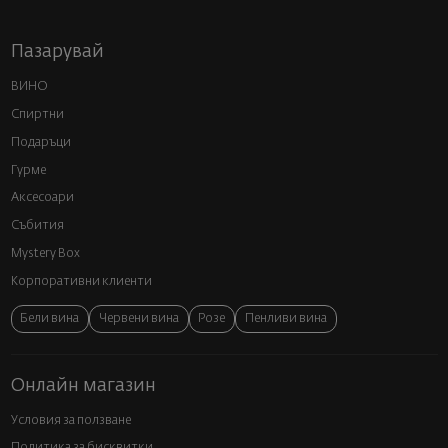
Пазарувай
ВИНО
Спиртни
Подаръци
Гурме
Аксесоари
Събития
Mystery Box
Корпоративни клиенти
Бели вина
Червени вина
Розе
Пенливи вина
Онлайн магазин
Условия за ползване
Политика за бисквитки