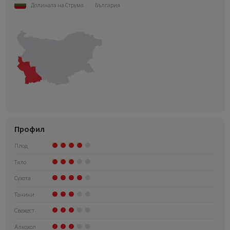
Долината на Струма
България
Профил
Плод
Тяло
Сухота
Танини
Свежест
Алкохол