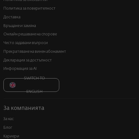
Политика за поверителност
Доставка
Връщане и замяна
Онлайн решаване на спорове
Често задавани въпроси
Прекратяване на винен абонамент
Декларация за достъпност
Информация за AI
SWITCH TO
ENGLISH
За компанията
За нас
Блог
Кариери