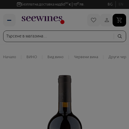
00
35
Безплатна доставка над
60
€
117
лв.
BG
EN
Начало
ВИНО
Вид вино
Червени вина
Други черв