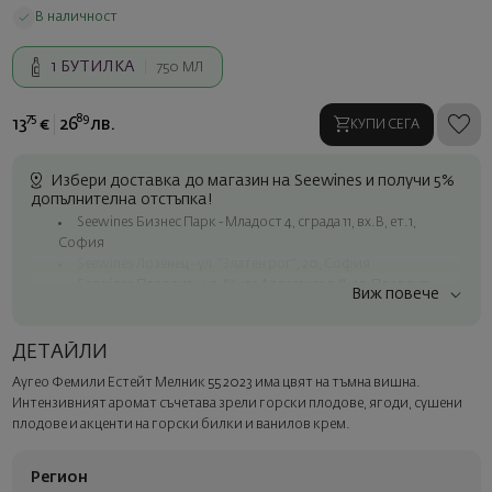
В наличност
1
БУТИЛКА
750 МЛ
75
89
13
€
26
лв.
КУПИ СЕГА
Избери доставка до магазин на Seewines и получи 5%
допълнителна отстъпка!
Seewines Бизнес Парк - Младост 4, сграда 11, вх.В, ет.1,
София
Seewines Лозенец - ул. "Златен рог", 20, София
Seewines Пловдив - ул. "Княз Александър I", 45, Пловдив
Виж повече
Безплатна доставка за поръчки над 60 € / 117.35 лв.
Куриер на Seewines до адрес в рамките на град София
ДЕТАЙЛИ
До офисите на Спиди в цялата страна
Аугео Фемили Естейт Мелник 55 2023 има цвят на тъмна вишна.
Изненадайте със стил
Интензивният аромат съчетава зрели горски плодове, ягоди, сушени
Добавете луксозна подаръчна опаковка и персонализирана
плодове и акценти на горски билки и ванилов крем.
картичка с ваше пожелание. Изберете тази опция в
следващата стъпка от поръчката.
Регион