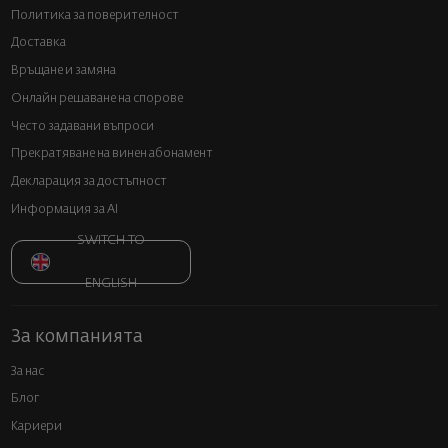
Политика за поверителност
Доставка
Връщане и замяна
Онлайн решаване на спорове
Често задавани въпроси
Прекратяване на винен абонамент
Декларация за достъпност
Информация за AI
SWITCH TO
ENGLISH
За компанията
За нас
Блог
Кариери