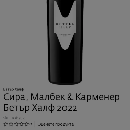
Бетър Халф
Сира, Малбек & Карменер
Бетър Халф 2022
sku: 106393
0
Оценете продукта