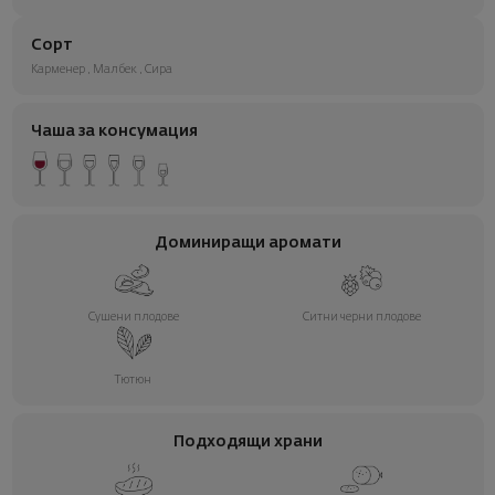
Сорт
Карменер
,
Малбек
,
Сира
Чаша за консумация
Доминиращи аромати
Сушени плодове
Ситни черни плодове
Тютюн
Подходящи храни