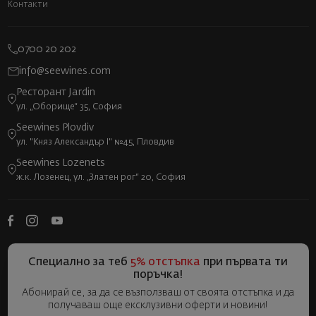
Контакти
0700 20 202
info@seewines.com
Ресторант Jardin
ул. „Оборище“ 35, София
Seewines Plovdiv
ул. "Княз Александър I" №45, Пловдив
Seewines Lozenets
ж.к. Лозенец, ул. „Златен рог“ 20, София
Специално за теб
5% отстъпка
при първата ти
поръчка!
Абонирай се, за да се възползваш от своята отстъпка и да
получаваш още ексклузивни оферти и новини!