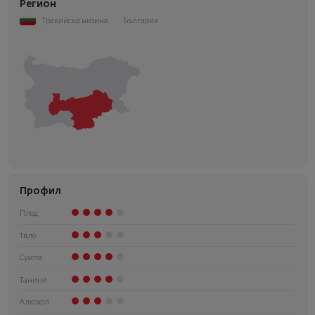
Регион
Тракийска низина
България
Профил
Плод
Тяло
Сухота
Танини
Алкохол