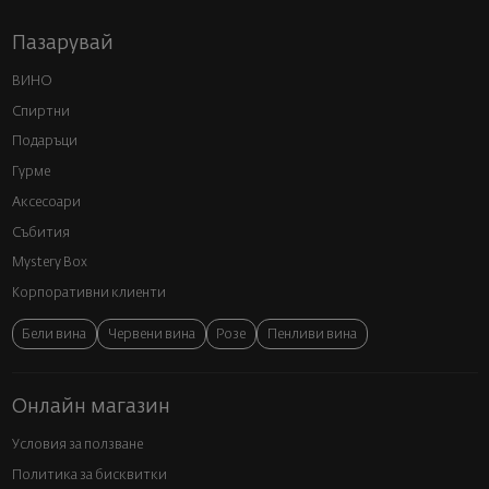
Пазарувай
ВИНО
Спиртни
Подаръци
Гурме
Аксесоари
Събития
Mystery Box
Корпоративни клиенти
Бели вина
Червени вина
Розе
Пенливи вина
Онлайн магазин
Условия за ползване
Политика за бисквитки