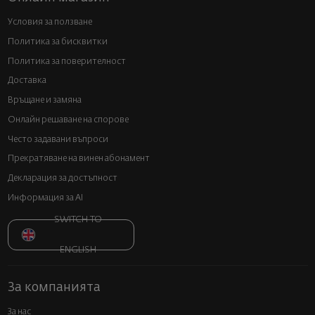
Условия за ползване
Политика за бисквитки
Политика за поверителност
Доставка
Връщане и замяна
Онлайн решаване на спорове
Често задавани въпроси
Прекратяване на винен абонамент
Декларация за достъпност
Информация за AI
SWITCH TO
ENGLISH
За компанията
За нас