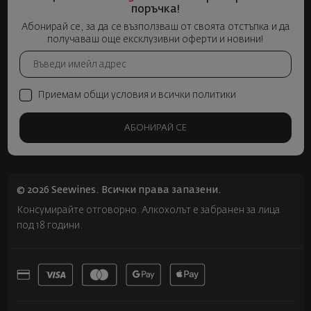
поръчка!
Абонирай се, за да се възползваш от своята отстъпка и да
получаваш още ексклузивни оферти и новини!
Приемам общи условия и всички политики
АБОНИРАЙ СЕ
© 2026 Seewines. Всички права запазени.
Консумирайте отговорно. Алкохолът е забранен за лица
под 18 години.