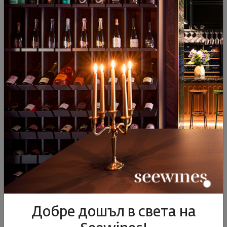
25.10.2018
2 минути
Зад сцената
Виното в САЩ
Добре дошъл в света на