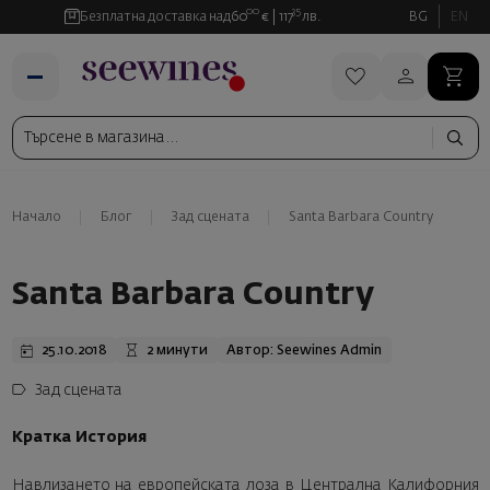
00
35
Безплатна доставка над
60
€
117
лв.
BG
EN
Начало
Блог
Зад сцената
Santa Barbara Country
Santa Barbara Country
25.10.2018
2 минути
Автор: Seewines Admin
Зад сцената
Кратка История
Навлизането на европейската лоза в Централна Калифорния