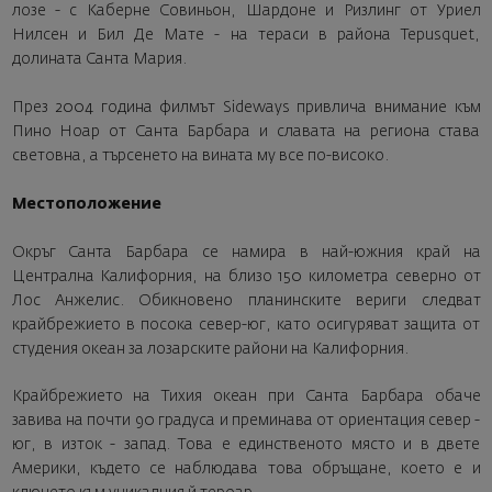
лозе - с Каберне Совиньон, Шардоне и Ризлинг от Уриел
Нилсен и Бил Де Мате - на тераси в района Tepusquet,
долината Санта Мария.
През 2004 година филмът Sideways привлича внимание към
Пино Ноар от Санта Барбара и славата на региона става
световна, а търсенето на вината му все по-високо.
Местоположение
Окръг Санта Барбара се намира в най-южния край на
Централна Калифорния, на близо 150 километра северно от
Лос Анжелис. Обикновено планинските вериги следват
крайбрежието в посока север-юг, като осигуряват защита от
студения океан за лозарските райони на Калифорния.
Крайбрежието на Тихия океан при Санта Барбара обаче
завива на почти 90 градуса и преминава от ориентация север -
юг, в изток - запад. Това е единственото място и в двете
Америки, където се наблюдава това обръщане, което е и