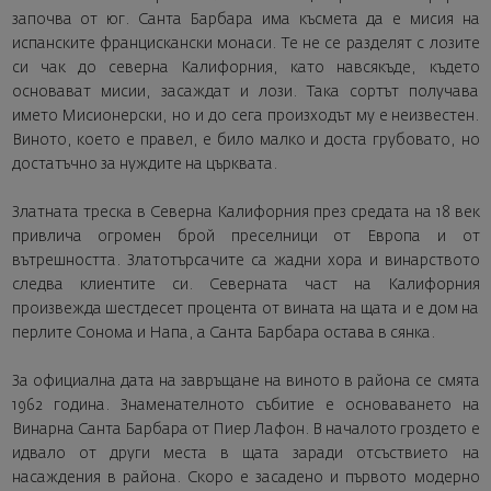
започва от юг. Санта Барбара има късмета да е мисия на
испанските францискански монаси. Те не се разделят с лозите
си чак до северна Калифорния, като навсякъде, където
основават мисии, засаждат и лози. Така сортът получава
името Мисионерски, но и до сега произходът му е неизвестен.
Виното, което е правел, е било малко и доста грубовато, но
достатъчно за нуждите на църквата.
Златната треска в Северна Калифорния през средата на 18 век
привлича огромен брой преселници от Европа и от
вътрешността. Златотърсачите са жадни хора и винарството
следва клиентите си. Северната част на Калифорния
произвежда шестдесет процента от вината на щата и е дом на
перлите Сонома и Напа, а Санта Барбара остава в сянка.
За официална дата на завръщане на виното в района се смята
1962 година. Знаменателното събитие е основаването на
Винарна Санта Барбара от Пиер Лафон. В началото гроздето е
идвало от други места в щата заради отсъствието на
насаждения в района. Скоро е засадено и първото модерно