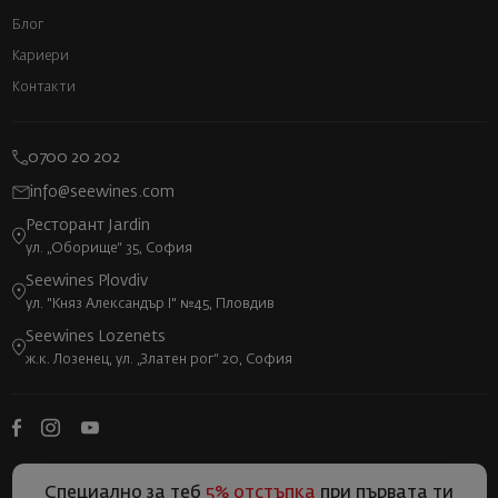
Блог
Кариери
Контакти
0700 20 202
info@seewines.com
Ресторант Jardin
ул. „Оборище“ 35, София
Seewines Plovdiv
ул. "Княз Александър I" №45, Пловдив
Seewines Lozenets
ж.к. Лозенец, ул. „Златен рог“ 20, София
Специално за теб
5% отстъпка
при първата ти