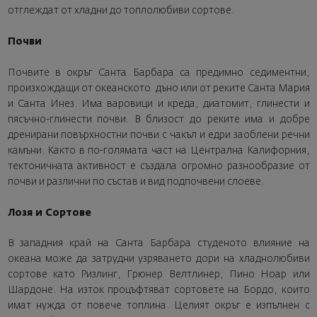
отглеждат от хладни до топлолюбиви сортове.
Почви
Почвите в окръг Санта Барбара са предимно седиментни,
произхождащи от океанското дъно или от реките Санта Мария
и Санта Инез. Има варовици и креда, диатомит, глинести и
пясъчно-глинести почви. В близост до реките има и добре
дренирани повърхностни почви с чакъл и едри заоблени речни
камъни. Както в по-голямата част на Централна Калифорния,
тектоничната активност е създала огромно разнообразие от
почви и различни по състав и вид подпочвени слоеве.
Лозя и Сортове
В западния край на Санта Барбара студеното влияние на
океана може да затрудни узряването дори на хладнолюбиви
сортове като Ризлинг, Грюнер Велтлинер, Пино Ноар или
Шардоне. На изток процъфтяват сортовете на Бордо, които
имат нужда от повече топлина. Целият окръг е изпълнен с