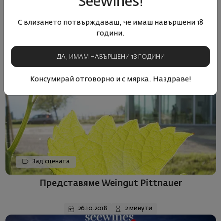
Seewines!
25.10.2018
2 минути
С влизането потвърждаваш, че имаш навършени 18
години.
ДА, ИМАМ НАВЪРШЕНИ 18 ГОДИНИ
Консумирай отговорно и с мярка. Наздраве!
Зад сцената
Представяме Weingut Pittnauer
26.10.2018
2 минути