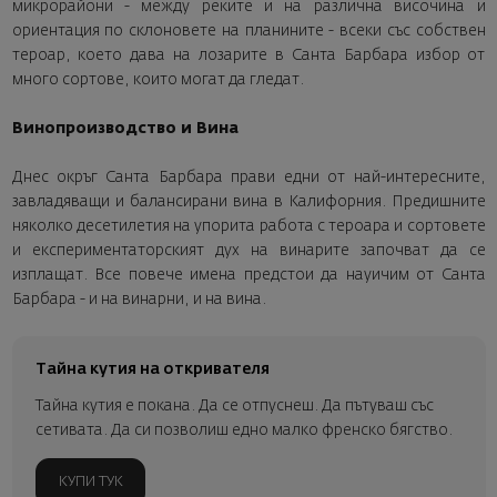
микрорайони - между реките и на различна височина и
ориентация по склоновете на планините - всеки със собствен
тероар, което дава на лозарите в Санта Барбара избор от
много сортове, които могат да гледат.
Винопроизводство и Вина
Днес окръг Санта Барбара прави едни от най-интересните,
завладяващи и балансирани вина в Калифорния. Предишните
няколко десетилетия на упорита работа с тероара и сортовете
и експериментаторският дух на винарите започват да се
изплащат. Все повече имена предстои да науичим от Санта
Барбара - и на винарни, и на вина.
Тайна кутия на откривателя
Тайна кутия е покана. Да се отпуснеш. Да пътуваш със
сетивата. Да си позволиш едно малко френско бягство.
КУПИ ТУК