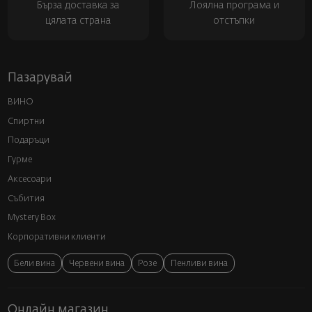
Бърза доставка за
Лоялна програма и
цялата страна
отстъпки
Пазарувай
ВИНО
Спиртни
Подаръци
Гурме
Аксесоари
Събития
Mystery Box
Корпоративни клиенти
Бели вина
Червени вина
Розе
Пенливи вина
Онлайн магазин