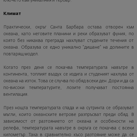
ключето към уникалния й тероар.
Климат
Практически, окръг Санта Барбара остава отворен към
океана, като неговите планини и реки образуват фуния, по
която без никаква преграда нахлуват студените течения от
океана. Образува се едно уникално “дишане” на долините в
повтарящ модел.
Когато през деня се покачва температурата навътре в
континента, топлият въздух се издига и студеният нахлува от
океана на изток. Това се случва по обяд всеки ден. Дори и да са
по-високи температурите, лозите получават постоянна
вентилация.
През нощта температурата спада и на сутринта се образуват
мъгли, които океанските ветрове разпръсват преди обяд. В
зависимост от разтоянието от океана и особености на
релефа, температурата навътре в окръга се покачва с всеки
километър. Така в сравнително късо разтояние може да се