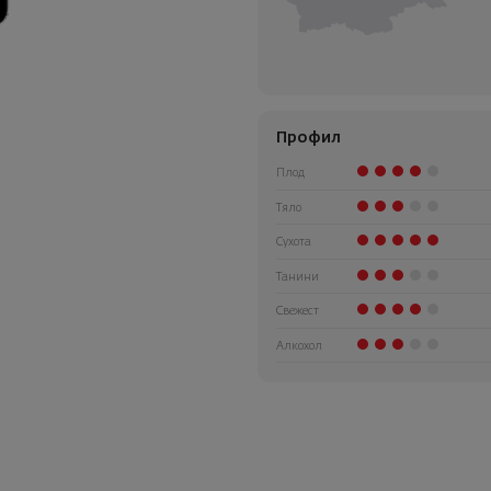
Профил
Плод
Тяло
Сухота
Танини
Свежест
Алкохол