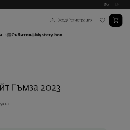
BG
EN
Вход
/
Регистрация
и
Събития
Mystery box
йт Гъмза 2023
укта