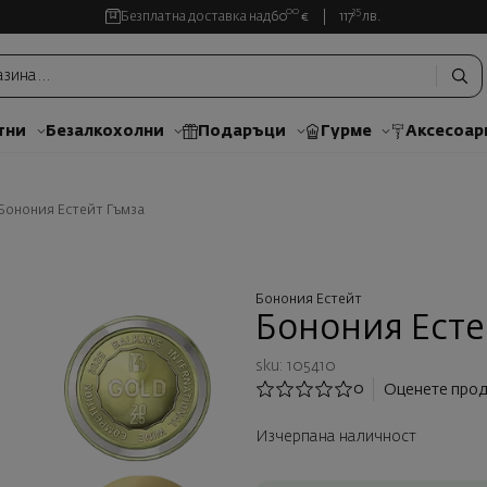
00
35
Безплатна доставка над
60
€
117
лв.
тни
Безалкохолни
Подаръци
Гурме
Аксесоар
Бонония Естейт Гъмза
Бонония Естейт
Бонония Есте
sku: 105410
0
Оценете прод
Изчерпана наличност