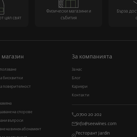
Физически магазини и
Бърза дос
т цял свят
събития
 магазин
За компанията
 ползване
За нас
за бисквитки
Блог
а поверителност
Кариери
Контакти
замяна
аване на спорове
0700 20 202
вани въпроси
info@seewines.com
не на винен абонамент
Ресторант Jardin