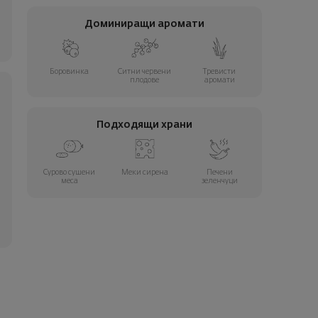
Доминиращи аромати
Боровинка
Ситни червени
Тревисти
плодове
аромати
Подходящи храни
Сурово сушени
Меки сирена
Печени
меса
зеленчуци