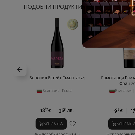
ПОДОБНИ ПРОДУКТИ
Бонония Естейт Гъмза 2024
Гомотарци Гъмз
Фран 2
България
|
Гъмза
България
|
87
91
15
18
€
36
лв.
9
€
17
КУПИ СЕГА
КУПИ СЕГ
Виж подобни продукти
Виж подобни п