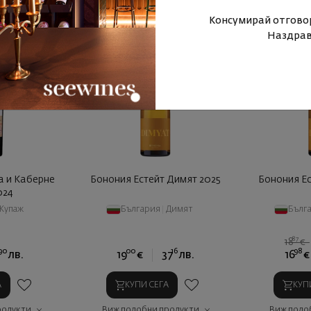
Консумирай отговор
Наздрав
- 10%
а и Каберне
Бонония Естейт Димят 2025
Бонония Ес
024
Купаж
България
|
Димят
Бълг
87
18
€
90
00
16
98
лв.
19
€
37
лв.
16
€
А
КУПИ СЕГА
КУП
родукти
Виж подобни продукти
Виж подо