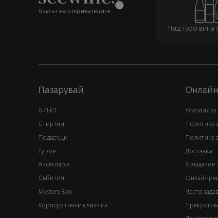
Над 1300 вина о
Пазарувай
Онлайн
ВИНО
Условия за
Спиртни
Политика 
Подаръци
Политика з
Гурме
Доставка
Аксесоари
Връщане и 
Събития
Онлайн реш
Mystery Box
Често зада
Корпоративни клиенти
Прекратява