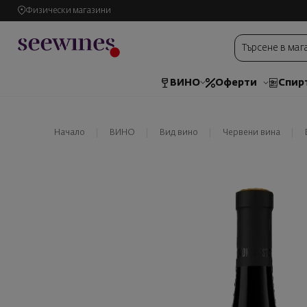
Физически магазини
ВИНО
Оферти
Спир
Начало
ВИНО
Вид вино
Червени вина