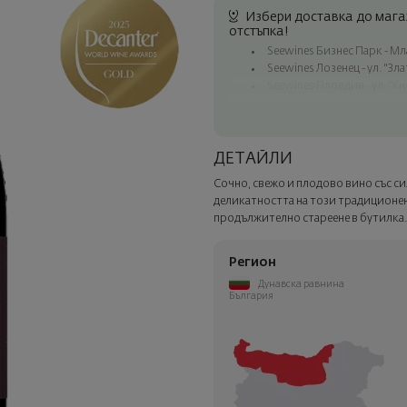
Избери доставка до магаз
отстъпка!
Seewines Бизнес Парк - Млад
Seewines Лозенец - ул. "Зл
Seewines Пловдив - ул. "Кн
Безплатна доставка за пор
Куриер на Seewines до адр
До офисите на Спиди в ця
ДЕТАЙЛИ
Изненадайте със стил
Сочно, свежо и плодово вино със с
Добавете луксозна подаръчн
деликатността на този традиционен
Изберете тази опция в следв
продължително стареене в бутилка
Регион
Дунавска равнина
България