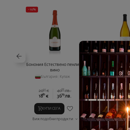
- 10%
Бонония Естествено пенливо
Бонония Истър Ш
вино
България
|
Купаж
България
|
Ш
90
88
20
€
40
лв.
81
79
00
18
€
36
лв.
17
€
3
КУПИ СЕГА
КУПИ СЕГ
Виж подобни продукти
Виж подобни п