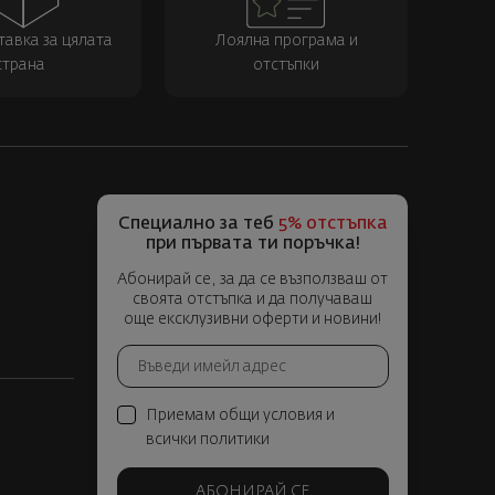
тавка за цялата
Лоялна програма и
страна
отстъпки
Специално за теб
5% отстъпка
при първата ти поръчка!
Абонирай се, за да се възползваш от
своята отстъпка и да получаваш
още ексклузивни оферти и новини!
Приемам общи условия и
всички политики
АБОНИРАЙ СЕ