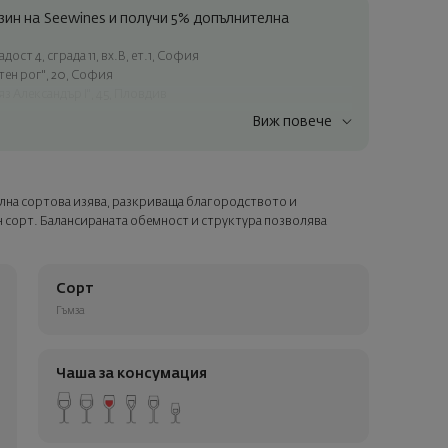
ин на Seewines и получи 5% допълнителна
ост 4, сграда 11, вх.В, ет.1, София
атен рог", 20, София
яз Александър I", 45, Пловдив
Виж повече
ъчки над 60 € / 117.35 лв.
ес в рамките на град София
лата страна
илна сортова изява, разкриваща благородството и
а опаковка и персонализирана картичка с ваше пожелание.
 сорт. Балансираната обемност и структура позволява
ащата стъпка от поръчката.
.
Сорт
Гъмза
Чаша за консумация