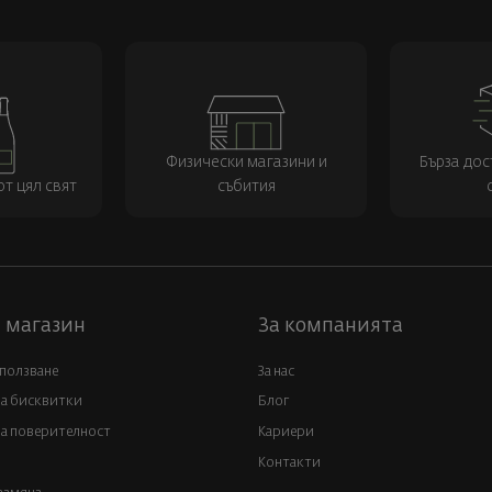
Физически магазини и
Бърза дос
т цял свят
събития
 магазин
За компанията
 ползване
За нас
за бисквитки
Блог
а поверителност
Кариери
Контакти