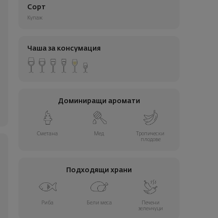
Сорт
Купаж
Чаша за консумация
Доминиращи аромати
Сметана
Мед
Тропически
плодове
Подходящи храни
Риба
Бели меса
Печени
зеленчуци