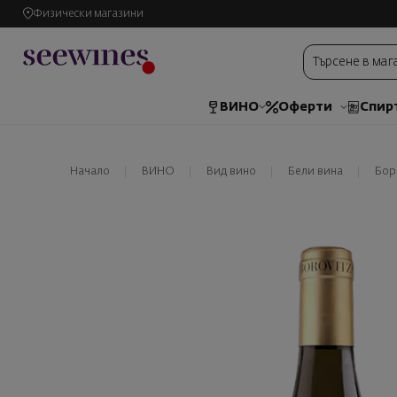
Физически магазини
ВИНО
Оферти
Спир
Начало
ВИНО
Вид вино
Бели вина
Бор