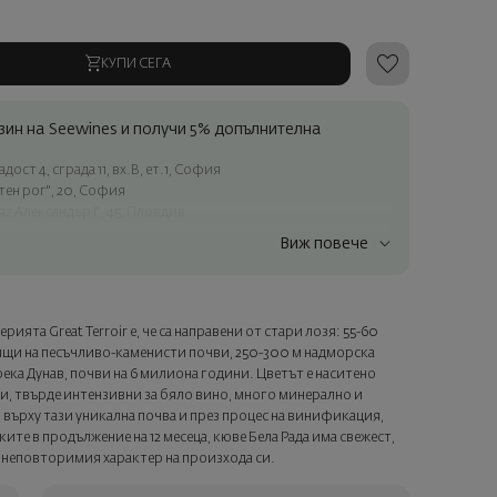
КУПИ СЕГА
ин на Seewines и получи 5% допълнителна
ост 4, сграда 11, вх.В, ет.1, София
атен рог", 20, София
яз Александър I", 45, Пловдив
Виж повече
ъчки над 60 € / 117.35 лв.
ес в рамките на град София
лата страна
ията Great Terroir е, че са направени от стари лозя: 55-60
а опаковка и персонализирана картичка с ваше пожелание.
тящи на песъчливо-каменисти почви, 250-300 м надморска
ащата стъпка от поръчката.
река Дунав, почви на 6 милиона години. Цветът е наситено
и, твърде интензивни за бяло вино, много минерално и
 върху тази уникална почва и през процес на винификация,
ите в продължение на 12 месеца, кюве Бела Рада има свежест,
 неповторимия характер на произхода си.