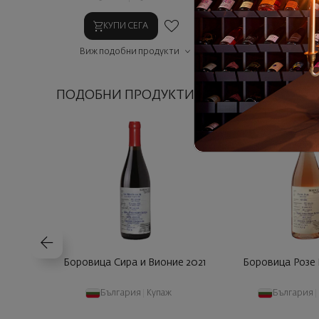
КУПИ СЕГА
КУПИ СЕГ
Виж подобни продукти
Виж подобни п
ПОДОБНИ ПРОДУКТИ
Боровица Сира и Вионие 2021
Боровица Розе 
България
|
Купаж
България
|