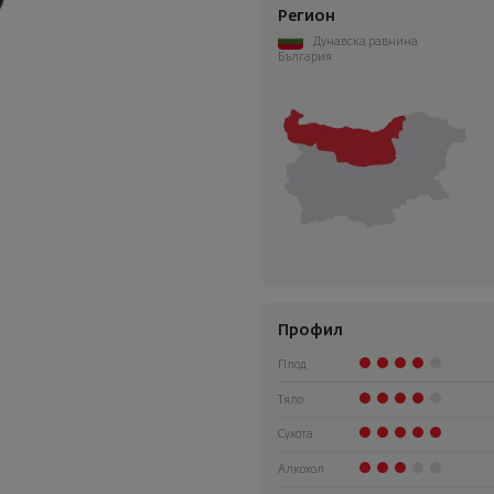
Регион
Дунавска равнина
България
Профил
Плод
Тяло
Сухота
Алкохол