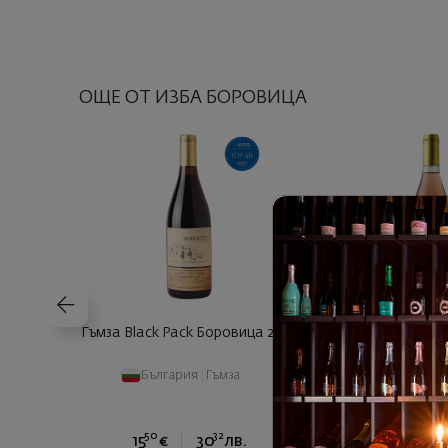
ОЩЕ ОТ ИЗБА БОРОВИЦА
Гъмза Black Pack Боровица 2022
Боровица Розе 
България
|
Гъмза
България
|
50
32
78
15
€
30
лв.
12
€
2