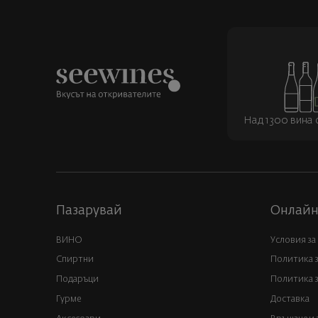
Над 1300 вина о
Пазарувай
Онлайн
ВИНО
Условия за
Спиртни
Политика 
Подаръци
Политика з
Гурме
Доставка