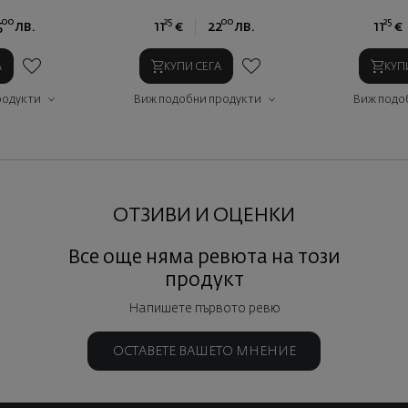
00
25
00
25
5
лв.
11
€
22
лв.
11
€
А
КУПИ СЕГА
КУП
родукти
Виж подобни продукти
Виж подо
ОТЗИВИ И ОЦЕНКИ
Все още няма ревюта на този
продукт
Напишете първото ревю
ОСТАВЕТЕ ВАШЕТО МНЕНИЕ