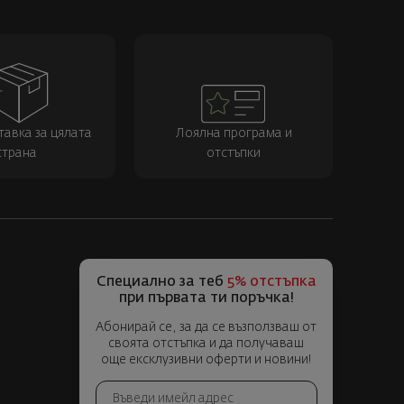
тавка за цялата
Лоялна програма и
страна
отстъпки
Специално за теб
5% отстъпка
при първата ти поръчка!
Абонирай се, за да се възползваш от
своята отстъпка и да получаваш
още ексклузивни оферти и новини!