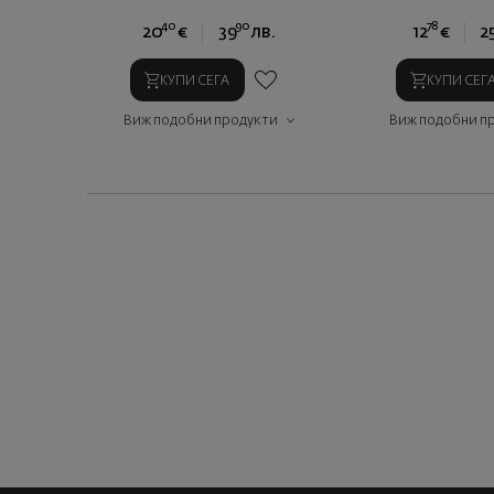
40
90
78
20
€
39
лв.
12
€
2
КУПИ СЕГА
КУПИ СЕГ
Виж подобни продукти
Виж подобни п