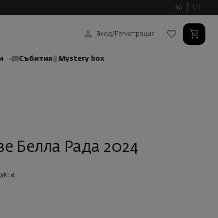
BG
EN
Вход
/
Регистрация
и
Събития
Mystery box
е Белла Рада 2024
укта