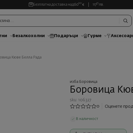
00
35
Безплатна доставка над
60
€
117
лв.
тни
Безалкохолни
Подаръци
Гурме
Аксесоар
овица Кюве Белла Рада
изба Боровица
Боровица Кюв
sku: 106327
0
Оценете прод
В наличност