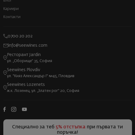
Блог
Кариери
Контакти
0700 20 202
info@seewines.com
Ресторант Jardin
ул. „Оборище“ 35, София
Seewines Plovdiv
ул. "Княз Александър I" №45, Пловдив
Seewines Lozenets
ж.к. Лозенец, ул. „Златен рог“ 20, София
Специално за теб
5% отстъпка
при първата ти
поръчка!