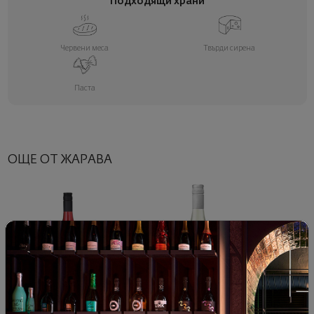
Подходящи храни
Червени меса
Твърди сирена
Паста
ОЩЕ ОТ ЖАРАВА