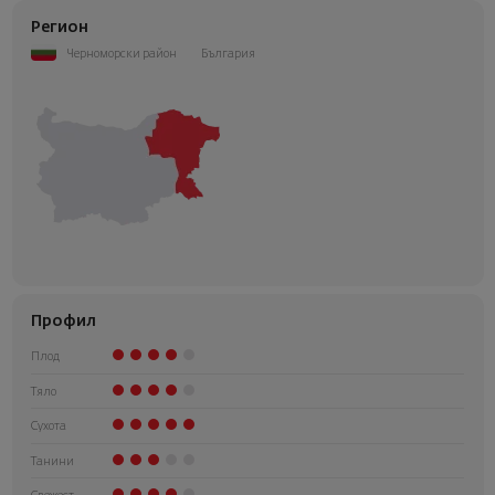
Регион
Черноморски район
България
Профил
Плод
Тяло
Сухота
Танини