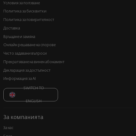
Условия за ползване
Политика за бисквитки
Политика за поверителност
Доставка
Връщане и замяна
Онлайн решаване на спорове
Често задавани въпроси
Прекратяване на винен абонамент
Декларация за достъпност
Информация за AI
SWITCH TO
ENGLISH
За компанията
За нас