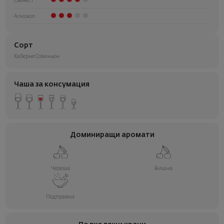
Свежест
Алкохол
Сорт
Каберне Совиньон
Чаша за консумация
Доминиращи аромати
Череша
Вишна
Подправки