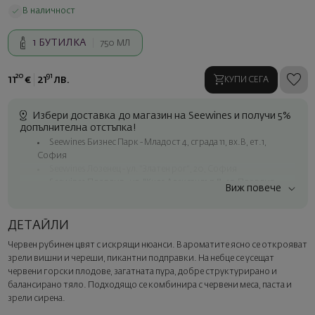
В наличност
1
БУТИЛКА
750 МЛ
20
91
11
€
21
лв.
КУПИ СЕГА
Избери доставка до магазин на Seewines и получи 5%
допълнителна отстъпка!
Seewines Бизнес Парк - Младост 4, сграда 11, вх.В, ет.1,
София
Seewines Лозенец - ул. "Златен рог", 20, София
Seewines Пловдив - ул. "Княз Александър I", 45, Пловдив
Виж повече
Безплатна доставка за поръчки над 60 € / 117.35 лв.
Куриер на Seewines до адрес в рамките на град София
ДЕТАЙЛИ
До офисите на Спиди в цялата страна
Червен рубинен цвят с искрящи нюанси. В ароматите ясно се открояват
Изненадайте със стил
зрели вишни и череши, пикантни подправки. На небце се усещат
Добавете луксозна подаръчна опаковка и персонализирана
червени горски плодове, загатната пура, добре структурирано и
картичка с ваше пожелание. Изберете тази опция в
балансирано тяло. Подходящо се комбинира с червени меса, паста и
следващата стъпка от поръчката.
зрели сирена.