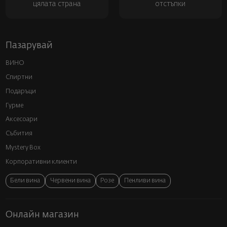
цялата страна
отстъпки
Пазарувай
ВИНО
Спиртни
Подаръци
Гурме
Аксесоари
Събития
Mystery Box
Корпоративни клиенти
Бели вина
Червени вина
Розе
Пенливи вина
Онлайн магазин