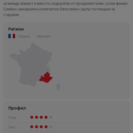
следващата стъпка от поръчката.
си между свежест и мекота, подкрепен от продължителен, солен финал.
Сияйно, минерално и елегантно бяло вино с дълъг потенциал за
стареене.
Регион
Прованс
Франция
Профил
Плод
Тяло