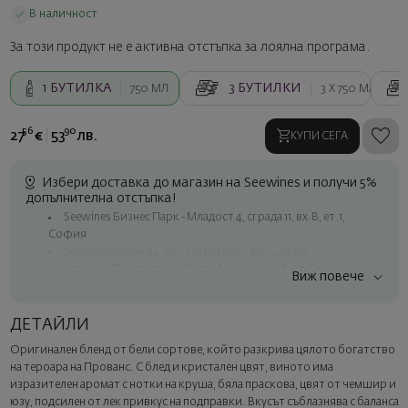
В наличност
За този продукт не е активна отстъпка за лоялна програма.
1
БУТИЛКА
3
БУТИЛКИ
750 МЛ
3 X
750 МЛ
56
90
27
€
53
лв.
КУПИ СЕГА
Избери доставка до магазин на Seewines и получи 5%
допълнителна отстъпка!
Seewines Бизнес Парк - Младост 4, сграда 11, вх.В, ет.1,
София
Seewines Лозенец - ул. "Златен рог", 20, София
Seewines Пловдив - ул. "Княз Александър I", 45, Пловдив
Виж повече
Безплатна доставка за поръчки над 60 € / 117.35 лв.
Куриер на Seewines до адрес в рамките на град София
ДЕТАЙЛИ
До офисите на Спиди в цялата страна
Оригинален бленд от бели сортове, който разкрива цялото богатство
Изненадайте със стил
на тероара на Прованс. С блед и кристален цвят, виното има
Добавете луксозна подаръчна опаковка и персонализирана
изразителен аромат с нотки на круша, бяла праскова, цвят от чемшир и
картичка с ваше пожелание. Изберете тази опция в
юзу, подсилен от лек привкус на подправки. Вкусът съблазнява с баланса