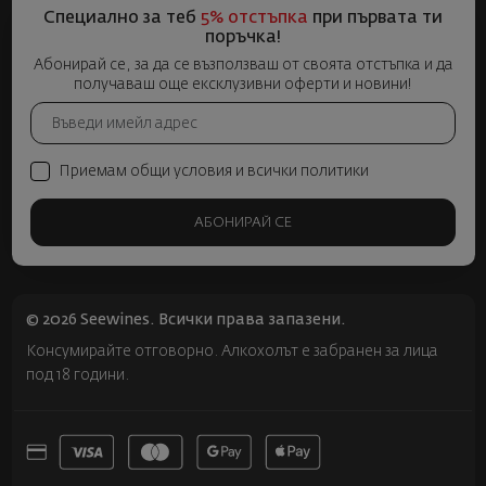
Специално за теб
5% отстъпка
при първата ти
поръчка!
Абонирай се, за да се възползваш от своята отстъпка и да
получаваш още ексклузивни оферти и новини!
Приемам общи условия и всички политики
АБОНИРАЙ СЕ
© 2026 Seewines. Всички права запазени.
Консумирайте отговорно. Алкохолът е забранен за лица
под 18 години.