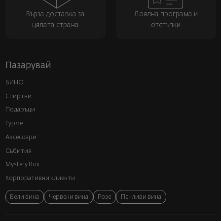
Бърза доставка за
Лоялна програма и
цялата страна
отстъпки
Пазарувай
ВИНО
Спиртни
Подаръци
Гурме
Аксесоари
Събития
Mystery Box
Корпоративни клиенти
Бели вина
Червени вина
Розе
Пенливи вина