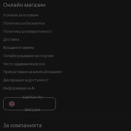
Онлайн магазин
Условия за ползване
Политика за бисквитки
Политика за поверителност
Доставка
Връщане и замяна
Онлайн решаване на спорове
Често задавани въпроси
Прекратяване на винен абонамент
Декларация за достъпност
Информация за AI
SWITCH TO
ENGLISH
За компанията