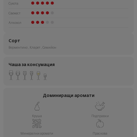
Сухота
Свежест
Алкохол
Сорт
Верментино
,
Кларет
,
Семийон
Чаша за консумация
Доминиращи аромати
Круша
Подправки
Минерални аромати
Праскова