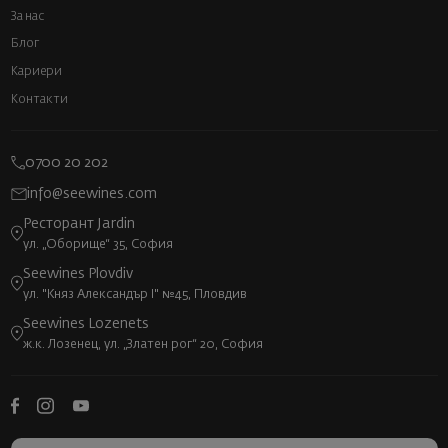
За нас
Блог
Кариери
Контакти
0700 20 202
info@seewines.com
Ресторант Jardin
ул. „Оборище“ 35, София
Seewines Plovdiv
ул. "Княз Александър I" №45, Пловдив
Seewines Lozenets
ж.к. Лозенец, ул. „Златен рог“ 20, София