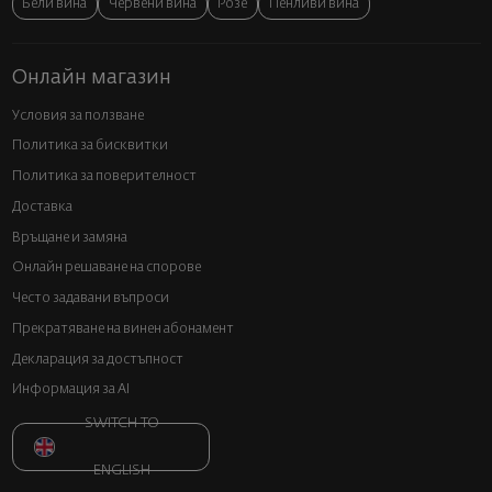
Бели вина
Червени вина
Розе
Пенливи вина
Онлайн магазин
Условия за ползване
Политика за бисквитки
Политика за поверителност
Доставка
Връщане и замяна
Онлайн решаване на спорове
Често задавани въпроси
Прекратяване на винен абонамент
Декларация за достъпност
Информация за AI
SWITCH TO
ENGLISH