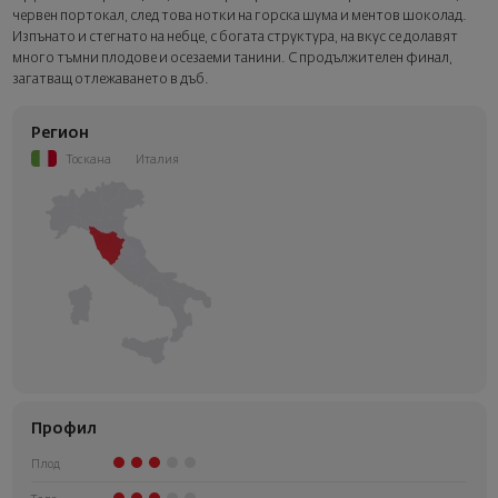
червен портокал, след това нотки на горска шума и ментов шоколад.
Изпънато и стегнато на небце, с богата структура, на вкус се долавят
много тъмни плодове и осезаеми танини. С продължителен финал,
загатващ отлежаването в дъб.
Регион
Тоскана
Италия
Профил
Плод