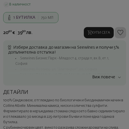
В наличност
1
БУТИЛКА
750 МЛ
40
90
20
€
39
лв.
КУПИ СЕГА
Избери доставка до магазин на Seewines и получи 5%
допълнителна отстъпка!
Seewines Бизнес Парк - Младост 4, сграда 11, вх.В, ет.1,
София
Seewines Лозенец - ул. "Златен рог", 20, София
Seewines Пловдив - ул. "Княз Александър I", 45, Пловдив
Виж повече
Безплатна доставка за поръчки над 60 € / 117.35 лв.
Куриер на Seewines до адрес в рамките на град София
ДЕТАЙЛИ
До офисите на Спиди в цялата страна
100% Санджовезе, отглеждано по биологичен и биодинамичен начин в
Изненадайте със стил
Colline Albelle. Минимална намеса, ниски количества сулфити.
Добавете луксозна подаръчна опаковка и персонализирана
Ферментирало в неръждаема стомана след което бавно седиментирало
картичка с ваше пожелание. Изберете тази опция в
и отлежавало 30 месеца в 225-литрови бъчви и поне една година в
следващата стъпка от поръчката.
бутилка.
С рубиненочервен цвят, виното разкрива сложни аромати на слива,