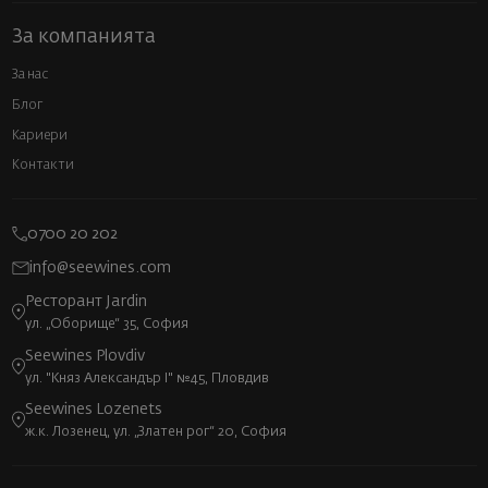
За компанията
За нас
Блог
Кариери
Контакти
0700 20 202
info@seewines.com
Ресторант Jardin
ул. „Оборище“ 35, София
Seewines Plovdiv
ул. "Княз Александър I" №45, Пловдив
Seewines Lozenets
ж.к. Лозенец, ул. „Златен рог“ 20, София