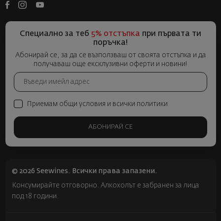
Специално за теб
5% отстъпка
при първата ти
поръчка!
Абонирай се, за да се възползваш от своята отстъпка и да
получаваш още ексклузивни оферти и новини!
Приемам общи условия и всички политики
АБОНИРАЙ СЕ
© 2026 Seewines. Всички права запазени.
Консумирайте отговорно. Алкохолът е забранен за лица
под 18 години.