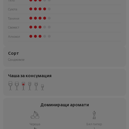
Тяло
Сухота
Танини
Свежест
Алкохол
Сорт
Санджовезе
Чаша за консумация
Доминиращи аромати
Череша
Бял пипер