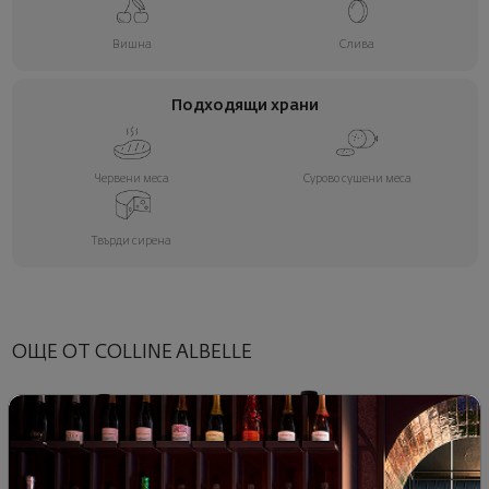
Вишна
Слива
Подходящи храни
Червени меса
Сурово сушени меса
Твърди сирена
ОЩЕ ОТ COLLINE ALBELLE