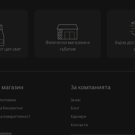
Физически магазини и
Бърза дос
т цял свят
събития
 магазин
За компанията
 ползване
За нас
за бисквитки
Блог
а поверителност
Кариери
Контакти
замяна