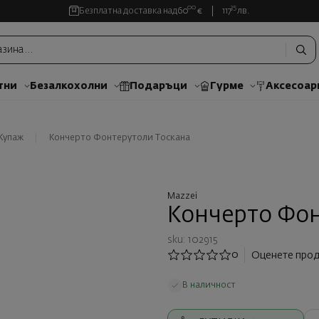
00
35
Безплатна доставка над
60
€
117
лв.
тни
Безалкохолни
Подаръци
Гурме
Аксесоар
Купаж
Кончерто Фонтерутоли Тоскана
Mazzei
Кончерто Фон
sku: 102915
0
Оценете прод
В наличност