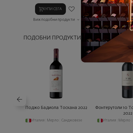
КУПИ СЕГА
КУПИ СЕГ
Виж подобни продукти
Виж подобни п
ПОДОБНИ ПРОДУКТИ
Поджо Бадиола Тоскана 2022
Фонтерутоли 10 Т
2022
Италия
|
Мерло
|
Санджовезе
Италия
|
Мерло
|