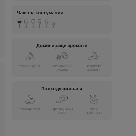
Чаша за консумация
Доминиращи аромати
Черна череша
Ситни черни
Землисти
плодове
аромати
Подходящи храни
Червени меса
Сурово сушени
Печени
меса
зеленчуци