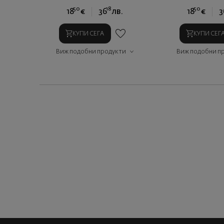
50
18
50
18
€
36
лв.
18
€
3
КУПИ СЕГА
КУПИ СЕГ
Виж подобни продукти
Виж подобни п