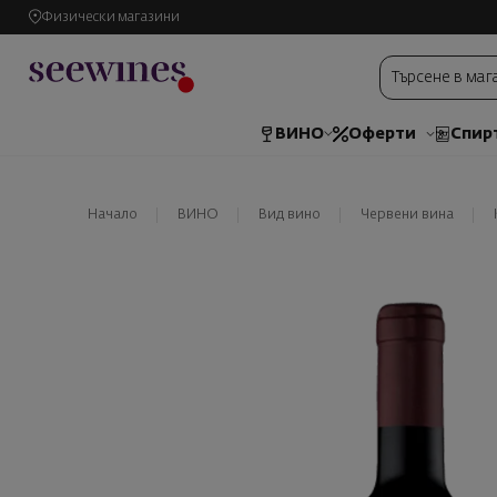
Физически магазини
ВИНО
Оферти
Спир
Начало
ВИНО
Вид вино
Червени вина