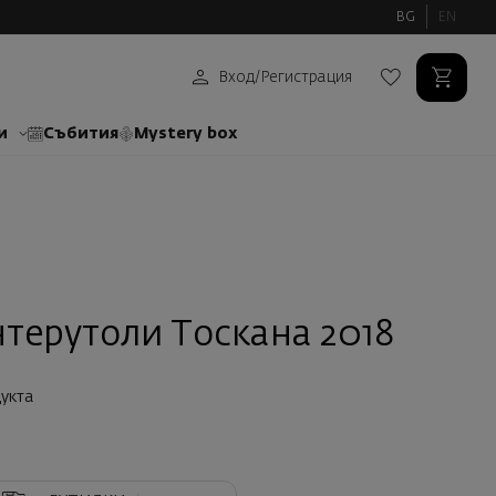
BG
EN
Вход
/
Регистрация
и
Събития
Mystery box
терутоли Тоскана 2018
укта