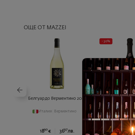
ОЩЕ ОТ MAZZEI
- 30%
Белгуардо Верментино 2024
Вила Марчело 
Милезимат
Италия
|
Верментино
Италия
|
Глера
|
90
17
€
3
90
97
53
18
€
36
лв.
12
€
2