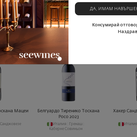
ДА, ИМАМ НАВЪРШЕ
А
КУПИ СЕГА
КУП
родукти
Виж подобни продукти
Виж подо
Консумирай отговор
Наздрав
оскана Мацеи
Белгуардо Тиренико Тоскана
Хакер Сан
Росо 2023
Санджовезе
Италия
|
Гренаш
|
Итали
Каберне Совиньон