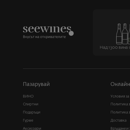
Над 1300 вина о
Пазарувай
Онлайн
ВИНО
Условия за
Спиртни
Политика 
Подаръци
Политика з
Гурме
Доставка
Аксесоари
Връщане и 