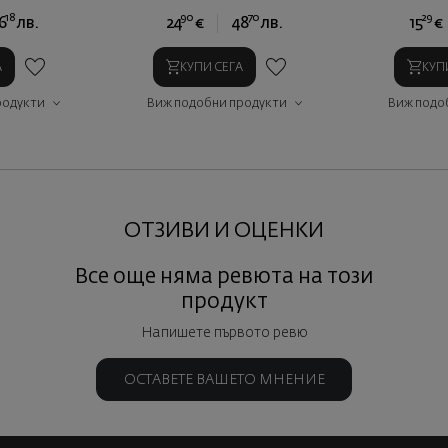
18
90
70
29
6
лв.
24
€
48
лв.
15
€
А
КУПИ СЕГА
КУП
родукти
Виж подобни продукти
Виж подо
ОТЗИВИ И ОЦЕНКИ
Все още няма ревюта на този
продукт
Напишете първото ревю
ОСТАВЕТЕ ВАШЕТО МНЕНИЕ