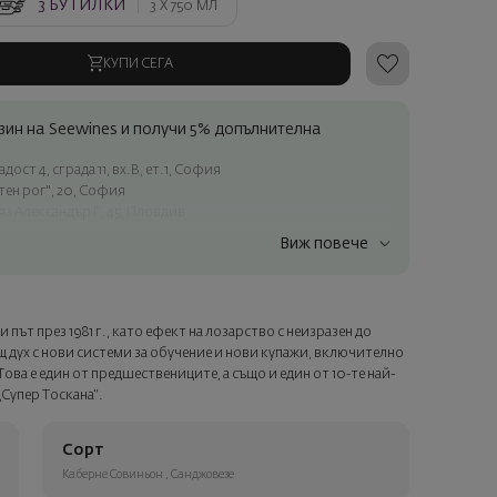
3
БУТИЛКИ
3 X
750 МЛ
КУПИ СЕГА
ин на Seewines и получи 5% допълнителна
ост 4, сграда 11, вх.В, ет.1, София
атен рог", 20, София
яз Александър I", 45, Пловдив
Виж повече
ъчки над 60 € / 117.35 лв.
ес в рамките на град София
лата страна
 път през 1981 г., като ефект на лозарство с неизразен до
а опаковка и персонализирана картичка с ваше пожелание.
 дух с нови системи за обучение и нови купажи, включително
ащата стъпка от поръчката.
ова е един от предшествениците, а също и един от 10-те най-
Супер Тоскана“.
Сорт
Каберне Совиньон
,
Санджовезе