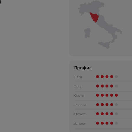
Профил
Плод
Тяло
Сухота
Танини
Свежест
Алкохол