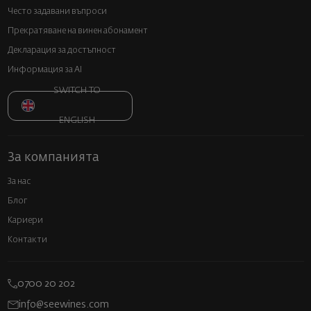
Често задавани въпроси
Прекратяване на винен абонамент
Декларация за достъпност
Информация за AI
SWITCH TO
ENGLISH
За компанията
За нас
Блог
Кариери
Контакти
0700 20 202
info@seewines.com