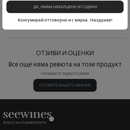
ДА, ИМАМ НАВЪРШЕНИ 18 ГОДИНИ
Виж подобни продукти
Виж подобни продукти
Виж под
Консумирай отговорно и с мярка. Наздраве!
ОТЗИВИ И ОЦЕНКИ
Все още няма ревюта на този продукт
Напишете първото ревю
ОСТАВЕТЕ ВАШЕТО МНЕНИЕ