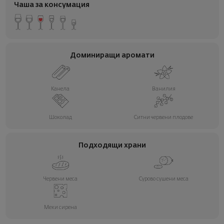
Чаша за консумация
Доминиращи аромати
Канела
Ванилия
Шоколад
Ситни червени плодове
Подходящи храни
Червени меса
Сурово сушени меса
Меки сирена