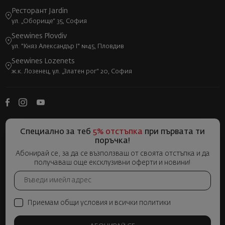
Ресторант Jardin
ул. „Оборище“ 35, София
Seewines Plovdiv
ул. "Княз Александър I" №45, Пловдив
Seewines Lozenets
ж.к. Лозенец, ул. „Златен рог“ 20, София
Специално за теб
5% отстъпка
при първата ти
поръчка!
Абонирай се, за да се възползваш от своята отстъпка и да
получаваш още ексклузивни оферти и новини!
Приемам общи условия и всички политики