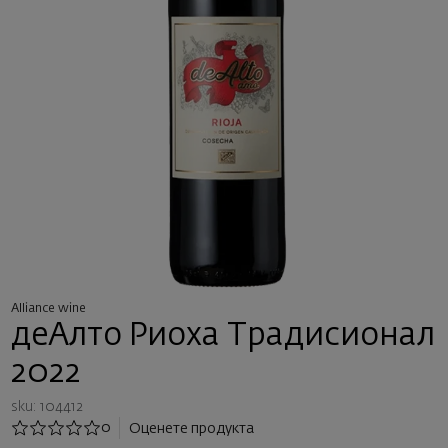
Alliance wine
деАлто Риоха Традисионал
2022
sku: 104412
0
Оценете продукта