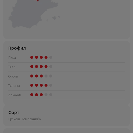
Профил
Плод
Тяло
Сухота
Танини
Алкохол
Сорт
Гренаш
,
Темпранийо