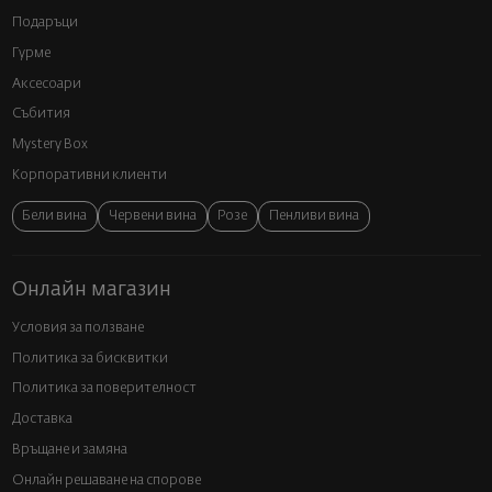
Подаръци
Гурме
Аксесоари
Събития
Mystery Box
Корпоративни клиенти
Бели вина
Червени вина
Розе
Пенливи вина
Онлайн магазин
Условия за ползване
Политика за бисквитки
Политика за поверителност
Доставка
Връщане и замяна
Онлайн решаване на спорове