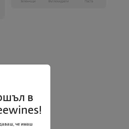
Зеленчуци
Въглехидрати
Паста
ошъл в
eewines!
даваш, че имаш