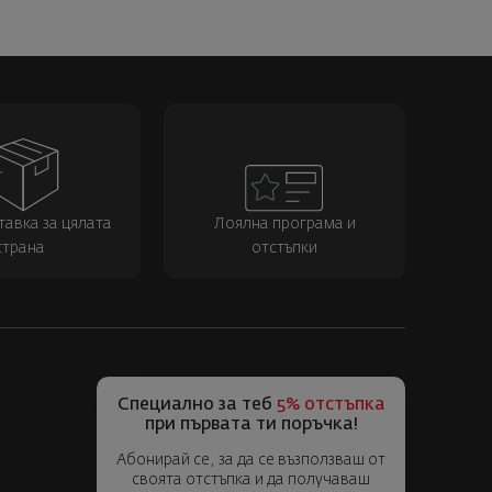
тавка за цялата
Лоялна програма и
страна
отстъпки
Специално за теб
5% отстъпка
при първата ти поръчка!
Абонирай се, за да се възползваш от
своята отстъпка и да получаваш