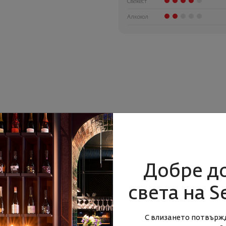
Свежест
Алкохол
Добре д
света на S
С влизането потвърж