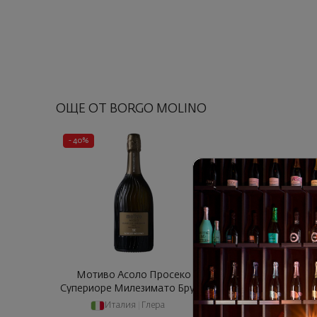
ОЩЕ ОТ BORGO MOLINO
- 40%
Мотиво Асоло Просеко
Супериоре Милезимато Брут Б
... 2025
Италия
|
Глера