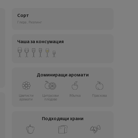
Сорт
Глера
,
Ризлинг
Чаша за консумация
Доминиращи аромати
Цветисти
Цитрусови
Ябълка
Праскова
аромати
плодове
Подходящи храни