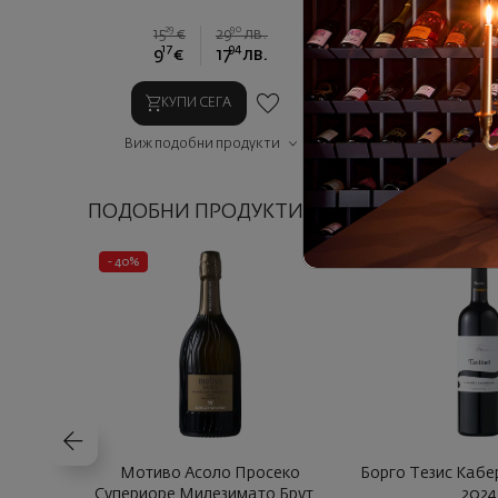
29
90
15
€
29
лв.
17
94
9
€
17
лв.
КУПИ СЕГА
Виж подобни продукти
ПОДОБНИ ПРОДУКТИ
- 40%
Мотиво Асоло Просеко
Борго Тезис Кабе
Супериоре Милезимато Брут Б
2024