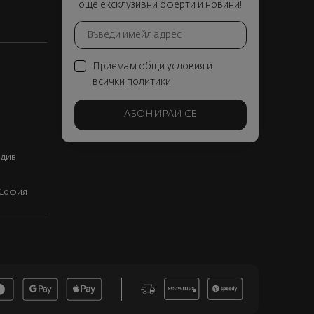
още ексклузивни оферти и новини!
Приемам общи условия и
всички политики
АБОНИРАЙ СЕ
вдив
, София