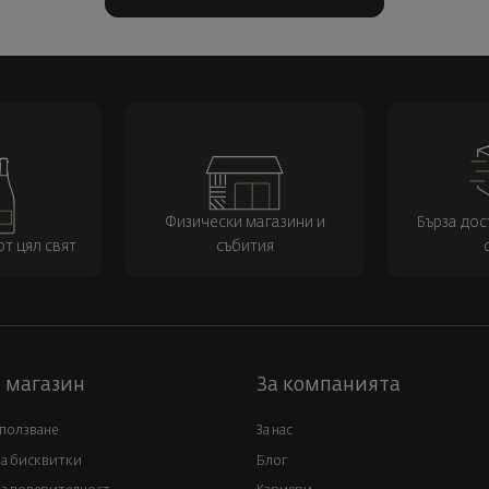
Физически магазини и
Бърза дос
т цял свят
събития
 магазин
За компанията
 ползване
За нас
за бисквитки
Блог