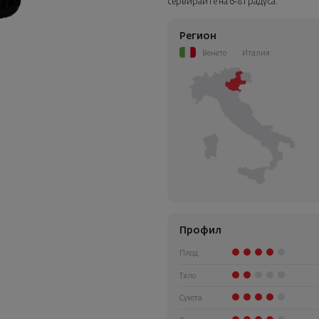
сервирайте на 6-8 градуса.
Регион
Венето
Италия
Профил
Плод
Тяло
Сухота