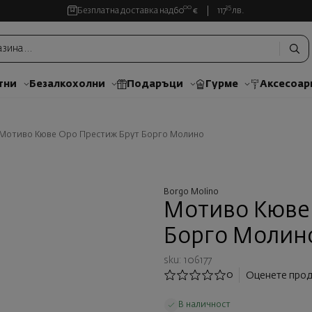
00
35
Безплатна доставка над
60
€
117
лв.
тни
Безалкохолни
Подаръци
Гурме
Аксесоар
Мотиво Кюве Оро Престиж Брут Борго Молино
Borgo Molino
Мотиво Кюве
Борго Молин
sku: 106177
0
Оценете прод
В наличност