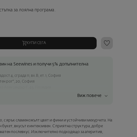
тстъпка за лоялна програма.
КУПИ СЕГА
ин на Seewines и получи 5% допълнителна
ост 4, сграда 11, вх.В, ет.1, София
атен рог", 20, София
яз Александър I", 45, Пловдив
Виж повече
ъчки над 60 € / 117.35 лв.
ес в рамките на град София
лата страна
о, с ярък сламеножълт цвят и фини и устойчиви мехурчета. На
а опаковка и персонализирана картичка с ваше пожелание.
 букет, вкусът е интензивен. С приятна структура, добре
ащата стъпка от поръчката.
роматен послевкус. Изключително подходящо за аперитив,