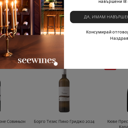
навършени 18 
ДА, ИМАМ НАВЪРШЕ
Консумирай отговор
Наздрав
- 25%
рне Совиньон
Борго Тезис Пино Гриджо 2024
Кюве Прес
Кара