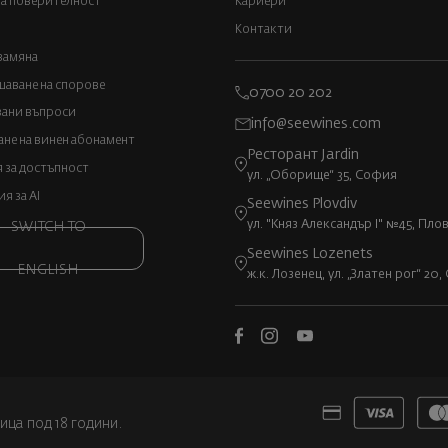
а поверителност
Кариери
Контакти
замяна
аване на спорове
0700 20 202
вани въпроси
info@seewines.com
не на винен абонамент
Ресторант Jardin
 за достъпност
ул. „Оборище“ 35, София
 за AI
Seewines Plovdiv
ул. "Княз Александър I" №45, Пло
SWITCH TO
Seewines Lozenets
ENGLISH
ж.к. Лозенец, ул. „Златен рог“ 20
ица под 18 години.