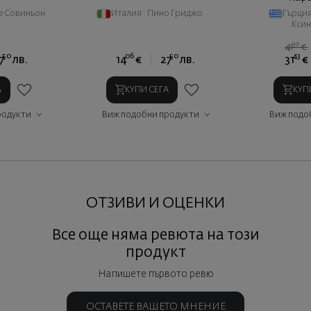
е Совиньон
Италия
|
Пино Гриджо
Гърци
Кси
90
41
€
50
06
50
43
7
лв.
14
€
27
лв.
31
€
А
КУПИ СЕГА
КУП
родукти
Виж подобни продукти
Виж подо
ОТЗИВИ И ОЦЕНКИ
Все още няма ревюта на този
продукт
Напишете първото ревю
ОСТАВЕТЕ ВАШЕТО МНЕНИЕ