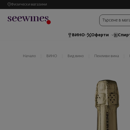
Физически магазини
ВИНО
Оферти
Спир
Начало
ВИНО
Вид вино
Пенливи вина