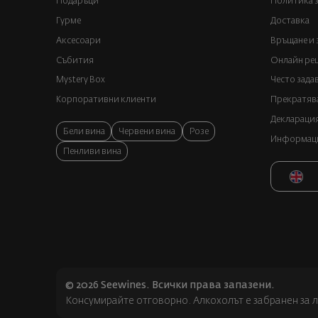
Подаръци
Политика з
Гурме
Доставка
Аксесоари
Връщане и 
Събития
Онлайн реш
Mystery Box
Често зада
Корпоративни клиенти
Прекратява
Декларация
Бели вина
Червени вина
Розе
Информация
Пенливи вина
© 2026 Seewines. Всички права запазени.
Консумирайте отговорно. Алкохолът е забранен за л