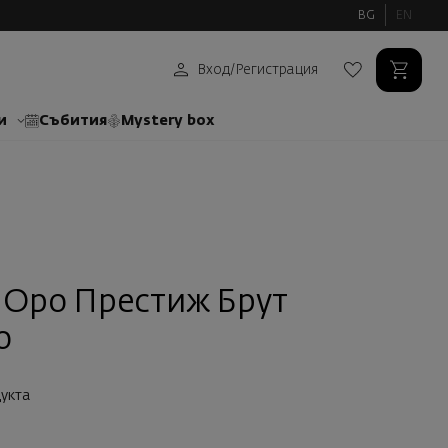
BG
EN
Вход
/
Регистрация
и
Събития
Mystery box
 Оро Престиж Брут
о
укта