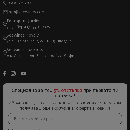
0700 20 202
info@seewines.com
Ресторант Jardin
ул. „Оборище“ 35, София
Seewines Plovdiv
ул. "Княз Александър I" №45, Пловдив
Seewines Lozenets
ж.к. Лозенец, ул. „Златен рог“ 20, София
Специално за теб
5% отстъпка
при първата ти
поръчка!
Абонирай се, за да се възползваш от своята отстъпка и да
получаваш още ексклузивни оферти и новини!