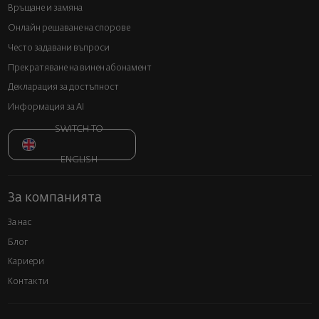
Връщане и замяна
Онлайн решаване на спорове
Често задавани въпроси
Прекратяване на винен абонамент
Декларация за достъпност
Информация за AI
SWITCH TO
ENGLISH
За компанията
За нас
Блог
Кариери
Контакти