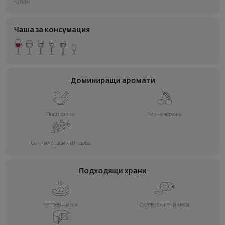
Купаж
Чаша за консумация
Доминиращи аромати
Подправки
Черна череша
Ситни червени плодове
Подходящи храни
Червени меса
Сурово сушени меса