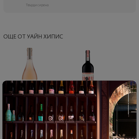
Твърди сирена
ОЩЕ ОТ УАЙН ХИПИС
Пинк Ап Вайб Розе Уайн
Фейс Оф Мавруд 2022
Хипис 2023
България
|
Купаж
България
|
Мавруд