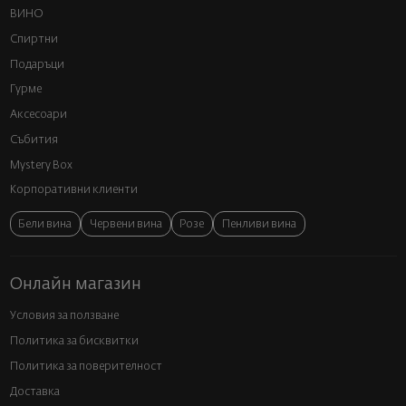
ВИНО
Спиртни
Подаръци
Гурме
Аксесоари
Събития
Mystery Box
Корпоративни клиенти
Бели вина
Червени вина
Розе
Пенливи вина
Онлайн магазин
Условия за ползване
Политика за бисквитки
Политика за поверителност
Доставка