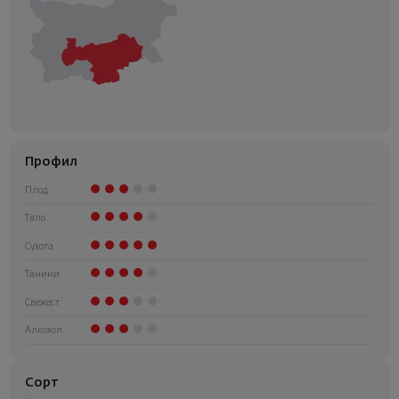
Профил
Плод
Тяло
Сухота
Танини
Свежест
Алкохол
Сорт