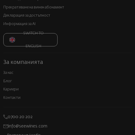
Прекратяване на винен абонамент
Декларация за достъпност
Информация за AI
SWITCH TO
ENGLISH
За компанията
За нас
Блог
Кариери
Контакти
0700 20 202
info@seewines.com