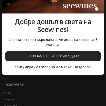
Над 1300 вина от цял
Физически магазини и
Добре дошъл в света на
свят
събития
Seewines!
С влизането потвърждаваш, че имаш навършени 18
години.
ДА, ИМАМ НАВЪРШЕНИ 18 ГОДИНИ
Бърза доставка за
Лоялна програма и
цялата страна
отстъпки
Консумирай отговорно и с мярка. Наздраве!
Пазарувай
ВИНО
Спиртни