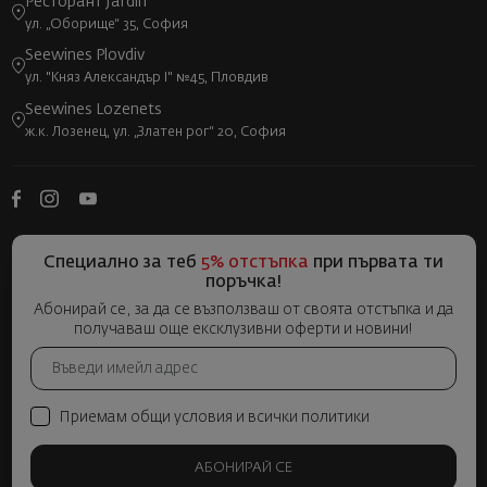
Ресторант Jardin
ул. „Оборище“ 35, София
Seewines Plovdiv
ул. "Княз Александър I" №45, Пловдив
Seewines Lozenets
ж.к. Лозенец, ул. „Златен рог“ 20, София
Специално за теб
5% отстъпка
при първата ти
поръчка!
Абонирай се, за да се възползваш от своята отстъпка и да
получаваш още ексклузивни оферти и новини!
Приемам общи условия и всички политики
АБОНИРАЙ СЕ