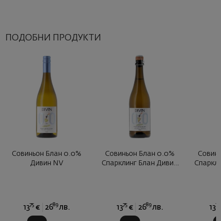
ПОДОБНИ ПРОДУКТИ
Совиньон Блан 0.0%
Совиньон Блан 0.0%
Совин
Дивин NV
Спарклинг Блан Дивин
Спаркл
NV
75
89
75
89
75
13
€
26
лв.
13
€
26
лв.
13