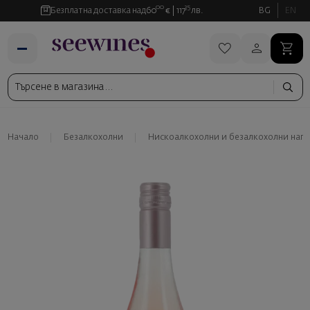
00
35
Безплатна доставка над
60
€
117
лв.
BG
EN
Начало
Безалкохолни
Нискоалкохолни и безалкохолни нап