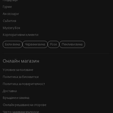
Подаръци
Гурме
Аксесоари
Събития
Mystery Box
Корпоративни клиенти
Бели вина
Червени вина
Розе
Пенливи вина
Онлайн магазин
Условия за ползване
Политика за бисквитки
Политика за поверителност
Доставка
Връщане и замяна
Онлайн решаване на спорове
Често задавани въпроси