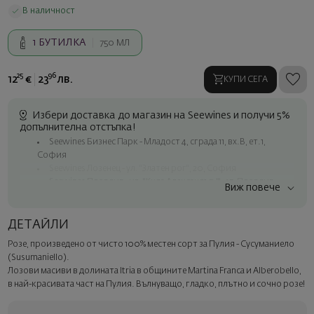
В наличност
1
БУТИЛКА
750 МЛ
25
96
12
€
23
лв.
КУПИ СЕГА
Избери доставка до магазин на Seewines и получи 5%
допълнителна отстъпка!
Seewines Бизнес Парк - Младост 4, сграда 11, вх.В, ет.1,
София
Seewines Лозенец - ул. "Златен рог", 20, София
Seewines Пловдив - ул. "Княз Александър I", 45, Пловдив
Виж повече
Безплатна доставка за поръчки над 60 € / 117.35 лв.
Куриер на Seewines до адрес в рамките на град София
ДЕТАЙЛИ
До офисите на Спиди в цялата страна
Розе, произведено от чисто 100% местен сорт за Пулия - Сусуманиело
Изненадайте със стил
(Susumaniello).
Добавете луксозна подаръчна опаковка и персонализирана
Лозови масиви в долината Itria в общините Martina Franca и Alberobello,
картичка с ваше пожелание. Изберете тази опция в
в най-красивата част на Пулия. Вълнуващо, гладко, плътно и сочно розе!
следващата стъпка от поръчката.