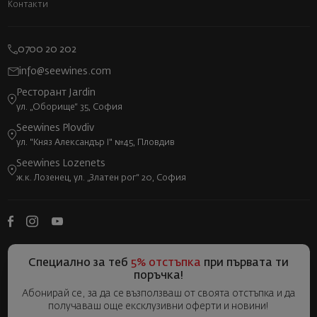
Контакти
0700 20 202
info@seewines.com
Ресторант Jardin
ул. „Оборище“ 35, София
Seewines Plovdiv
ул. "Княз Александър I" №45, Пловдив
Seewines Lozenets
ж.к. Лозенец, ул. „Златен рог“ 20, София
Специално за теб
5% отстъпка
при първата ти
поръчка!
Абонирай се, за да се възползваш от своята отстъпка и да
получаваш още ексклузивни оферти и новини!