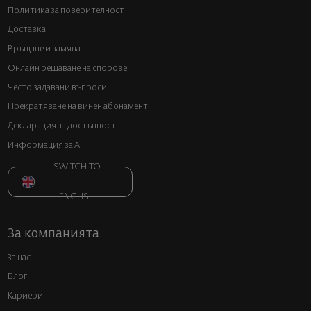
Политика за поверителност
Доставка
Връщане и замяна
Онлайн решаване на спорове
Често задавани въпроси
Прекратяване на винен абонамент
Декларация за достъпност
Информация за AI
SWITCH TO
ENGLISH
За компанията
За нас
Блог
Кариери