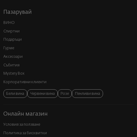
Пазарувай
ВИНО
Спиртни
Подаръци
Гурме
Аксесоари
Събития
Mystery Box
Корпоративни клиенти
Бели вина
Червени вина
Розе
Пенливи вина
Онлайн магазин
Условия за ползване
Политика за бисквитки