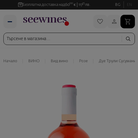
00
35
Безплатна доставка над
60
€
117
лв.
BG
EN
Начало
ВИНО
Вид вино
Розе
Дуе Трули Сусумани