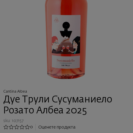
Cantina Albea
Дуе Трули Сусуманиело
Розато Албеа 2025
sku: 107157
0
Оценете продукта