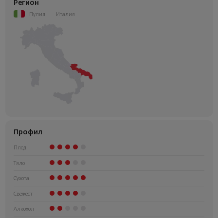
Регион
Пулия
Италия
Профил
Плод
Тяло
Сухота
Свежест
Алкохол