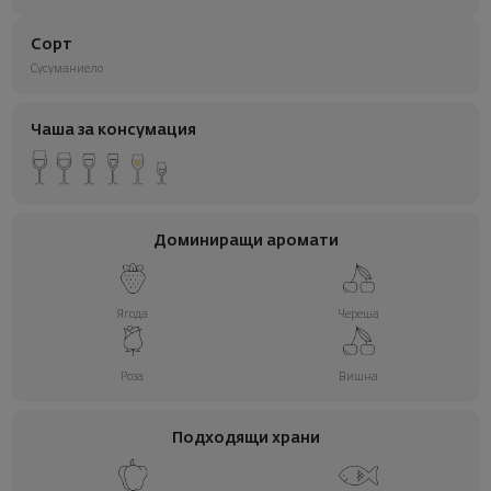
Сорт
Сусуманиело
Чаша за консумация
Доминиращи аромати
Ягода
Череша
Роза
Вишна
Подходящи храни