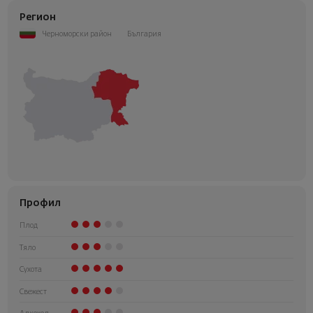
Регион
Черноморски район
България
Профил
Плод
Тяло
Сухота
Свежест