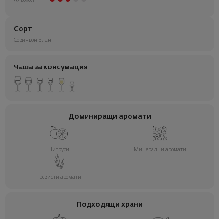
Алкохол
Сорт
Совиньон Блан
Чаша за консумация
Доминиращи аромати
Цитруси
Минерални аромати
Тревисти аромати
Подходящи храни