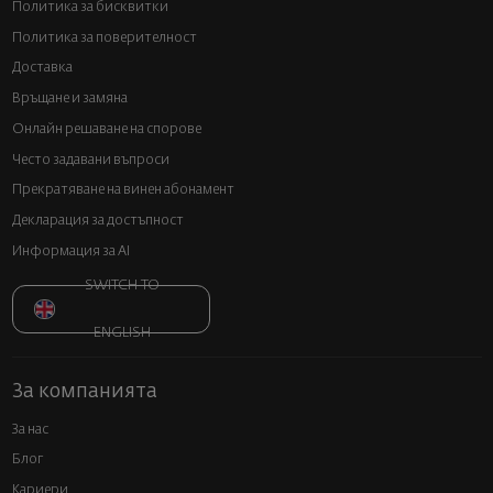
Политика за бисквитки
Политика за поверителност
Доставка
Връщане и замяна
Онлайн решаване на спорове
Често задавани въпроси
Прекратяване на винен абонамент
Декларация за достъпност
Информация за AI
SWITCH TO
ENGLISH
За компанията
За нас
Блог
Кариери