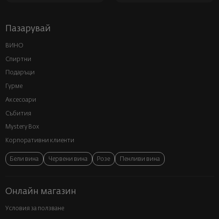
Пазарувай
ВИНО
Спиртни
Подаръци
Гурме
Аксесоари
Събития
Mystery Box
Корпоративни клиенти
Бели вина
Червени вина
Розе
Пенливи вина
Онлайн магазин
Условия за ползване