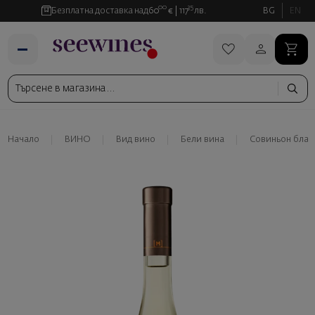
00
35
Безплатна доставка над
60
€
117
лв.
BG
EN
Начало
ВИНО
Вид вино
Бели вина
Совиньон блан