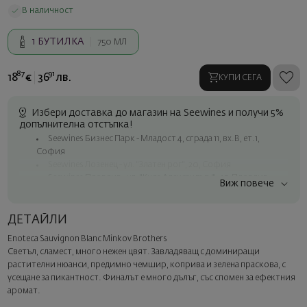
В наличност
1
БУТИЛКА
750 МЛ
87
91
18
€
36
лв.
КУПИ СЕГА
Избери доставка до магазин на Seewines и получи 5%
допълнителна отстъпка!
Seewines Бизнес Парк - Младост 4, сграда 11, вх.В, ет.1,
София
Seewines Лозенец - ул. "Златен рог", 20, София
Seewines Пловдив - ул. "Княз Александър I", 45, Пловдив
Виж повече
Безплатна доставка за поръчки над 60 € / 117.35 лв.
Куриер на Seewines до адрес в рамките на град София
ДЕТАЙЛИ
До офисите на Спиди в цялата страна
Enoteca Sauvignon Blanc Minkov Brothers
Изненадайте със стил
Светъл, сламест, много нежен цвят. Завладяващ с доминиращи
Добавете луксозна подаръчна опаковка и персонализирана
растителни нюанси, предимно чемшир, коприва и зелена праскова, с
картичка с ваше пожелание. Изберете тази опция в
усещане за пикантност. Финалът е много дълъг, със спомен за ефектния
следващата стъпка от поръчката.
аромат.