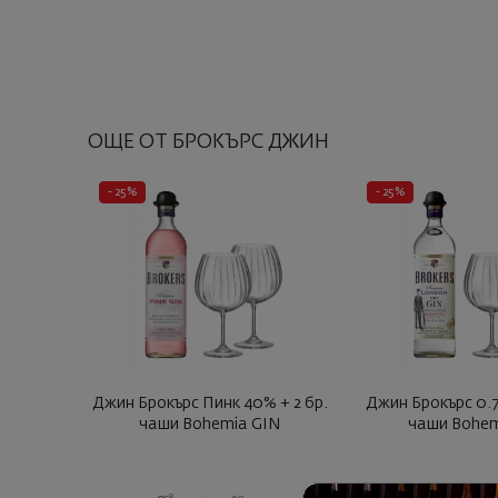
ОЩЕ ОТ БРОКЪРС ДЖИН
- 25%
- 25%
Джин Брокърс Пинк 40% + 2 бр.
Джин Брокърс 0.7
чаши Bohemia GIN
чаши Bohem