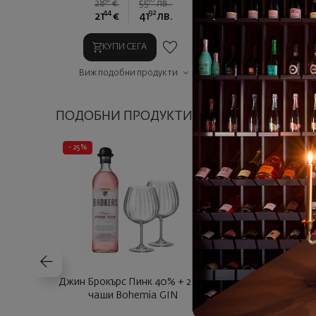
58
90
58
28
€
55
лв.
28
€
5
44
92
44
21
€
41
лв.
21
€
4
КУПИ СЕГА
КУПИ СЕГ
Виж подобни продукти
Виж подобни п
ПОДОБНИ ПРОДУКТИ
- 25%
Джин Брокърс Пинк 40% + 2 бр.
Джин Брокърс 
чаши Bohemia GIN