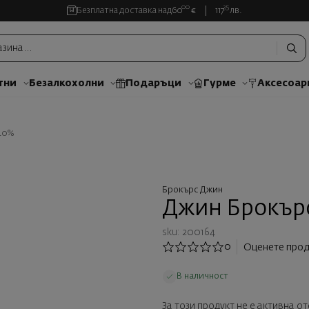
00
35
Безплатна доставка над
60
€
117
лв.
тни
Безалкохолни
Подаръци
Гурме
Аксесоар
40%
Брокърс Джин
Джин Брокър
sku: 200164
0
Оценете прод
В наличност
За този продукт не е активна о