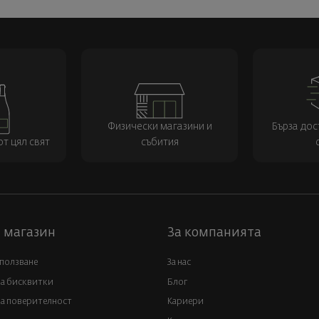
Физически магазини и
Бърза дос
т цял свят
събития
 магазин
За компанията
 ползване
За нас
за бисквитки
Блог
а поверителност
Кариери