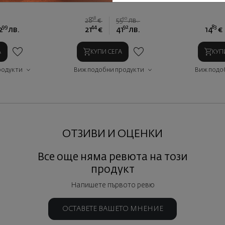
58
90
28
€
55
лв.
99
44
92
83
2
лв.
21
€
41
лв.
14
€
А
КУПИ СЕГА
КУП
родукти
Виж подобни продукти
Виж подо
ОТЗИВИ И ОЦЕНКИ
Все още няма ревюта на този
продукт
Напишете първото ревю
ОСТАВЕТЕ ВАШЕТО МНЕНИЕ