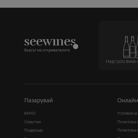
Над 1300 вина о
Пазарувай
Онлайн
ВИНО
Условия за
Спиртни
Политика 
Подаръци
Политика з