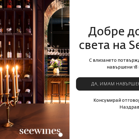
90
5
лв.
92
87
99
1
лв.
16
€
32
лв.
А
КУПИ СЕГА
Добре д
родукти
Виж подобни продукти
света на S
С влизането потвърж
- 25%
навършени 18 
ДА, ИМАМ НАВЪРШЕ
Консумирай отговор
Наздрав
0.7л. 40%
Джин Брокърс 0.7л 40% +2 бр.
Джин
чаши Bohemia GIN