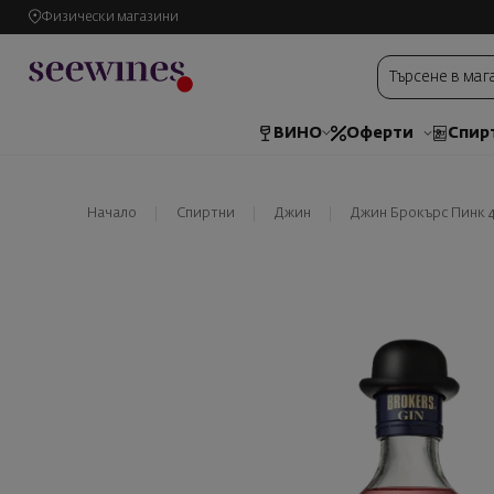
Физически магазини
ВИНО
Оферти
Спир
Начало
Спиртни
Джин
Джин Брокърс Пинк 