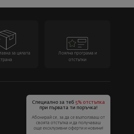
тавка за цялата
Лоялна програма и
страна
отстъпки
Специално за теб
5% отстъпка
при първата ти поръчка!
Абонирай се, за да се възползваш от
своята отстъпка и да получаваш
още ексклузивни оферти и новини!