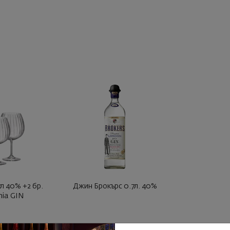
л 40% +2 бр.
Джин Брокърс 0.7л. 40%
ia GIN