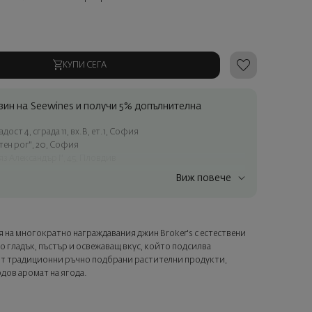
КУПИ СЕГА
ин на Seewines и получи 5% допълнителна
ост 4, сграда 11, вх.В, ет.1, София
атен рог", 20, София
яз Александър I", 45, Пловдив
Виж повече
ъчки над 60 € / 117.35 лв.
ес в рамките на град София
лата страна
ия на многократно награждавания джин Broker's с естествени
а опаковка и персонализирана картичка с ваше пожелание.
о гладък, пъстър и освежаващ вкус, който подсилва
ащата стъпка от поръчката.
от традиционни ръчно подбрани растителни продукти,
дов аромат на ягода.