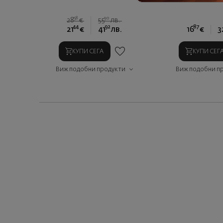
58
90
28
€
55
лв.
44
92
87
21
€
41
лв.
16
€
3
КУПИ СЕГА
КУПИ СЕГ
Виж подобни продукти
Виж подобни п