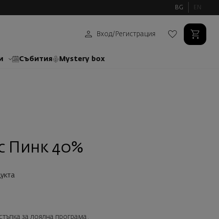
BG
EN
Вход
/
Регистрация
и
Събития
Mystery box
с Пинк 40%
укта
тстъпка за лоялна програма.