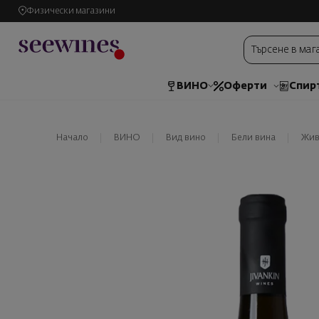
Физически магазини
ВИНО
Оферти
Спир
Начало
ВИНО
Вид вино
Бели вина
Жив