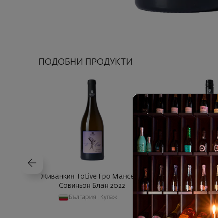
ПОДОБНИ ПРОДУКТИ
Живанкин ToLive Гро Мансен и
Живанкин ToLiv
Совиньон Блан 2022
България
|
Купаж
България
|
Каб