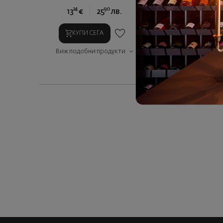
24
90
24
13
€
25
лв.
13
€
2
КУПИ СЕГА
КУПИ СЕГ
Виж подобни продукти
Виж подобни п