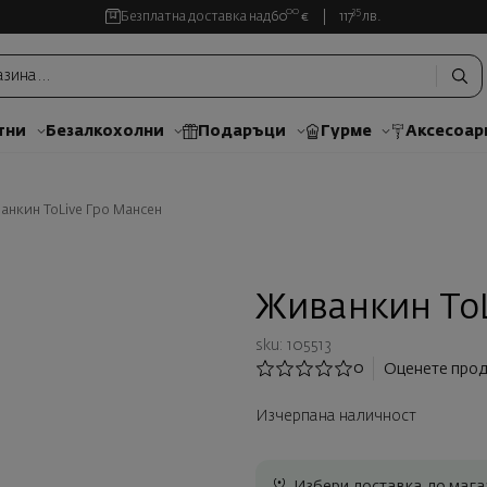
00
35
Безплатна доставка над
60
€
117
лв.
тни
Безалкохолни
Подаръци
Гурме
Аксесоар
анкин ToLive Гро Мансен
Живанкин ToL
sku: 105513
0
Оценете прод
Изчерпана наличност