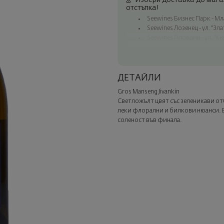
Избери доставка до магаз
отстъпка!
Seewines Бизнес Парк - Млад
Seewines Лозенец - ул. "Зл
Seewines Пловдив - ул. "Кн
Безплатна доставка за пор
Куриер на Seewines до адр
До офисите на Спиди в ця
ДЕТАЙЛИ
Изненадайте със стил
Gros Manseng Jivankin
Добавете луксозна подаръчн
Светложълт цвят със зеленикави от
Изберете тази опция в следв
леки флорални и билкови нюанси. Вк
соленост във финала.