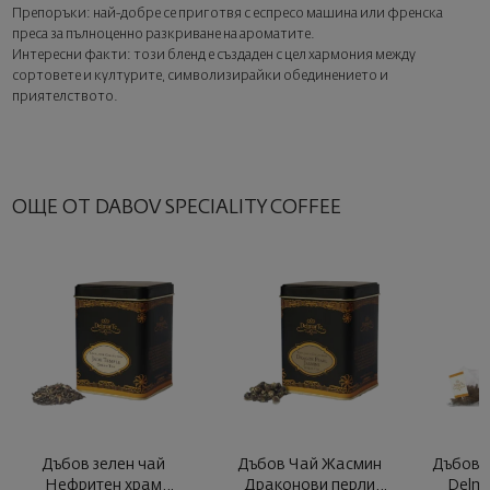
следващата стъпка от поръчката.
Препоръки: най-добре се приготвя с еспресо машина или френска
преса за пълноценно разкриване на ароматите.
Интересни факти: този бленд е създаден с цел хармония между
сортовете и културите, символизирайки обединението и
приятелството.
ОЩЕ ОТ DABOV SPECIALITY COFFEE
Дъбов зелен чай
Дъбов Чай Жасмин
Дъбов 
Нефритен храм
Драконови перли
Delm