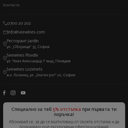
Контакти
0700 20 202
info@seewines.com
Ресторант Jardin
ул. „Оборище“ 35, София
Seewines Plovdiv
ул. "Княз Александър I" №45, Пловдив
Seewines Lozenets
ж.к. Лозенец, ул. „Златен рог“ 20, София
Специално за теб
5% отстъпка
при първата ти
поръчка!
Абонирай се, за да се възползваш от своята отстъпка и да
получаваш още ексклузивни оферти и новини!