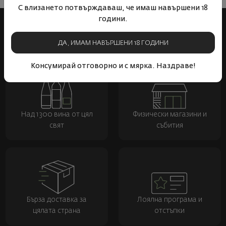
С влизането потвърждаваш, че имаш навършени 18
години.
ДА, ИМАМ НАВЪРШЕНИ 18 ГОДИНИ
Консумирай отговорно и с мярка. Наздраве!
Над 1300 вина от цял
Физически магазини и
свят
събития
Бърза доставка за
Лоялна програма и
цялата страна
отстъпки