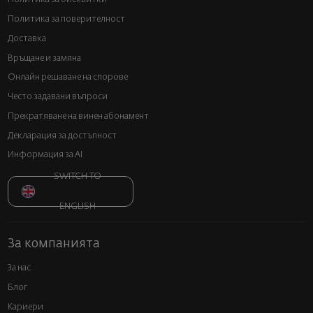
Политика за поверителност
Доставка
Връщане и замяна
Онлайн решаване на спорове
Често задавани въпроси
Прекратяване на винен абонамент
Декларация за достъпност
Информация за AI
SWITCH TO
ENGLISH
За компанията
За нас
Блог
Кариери