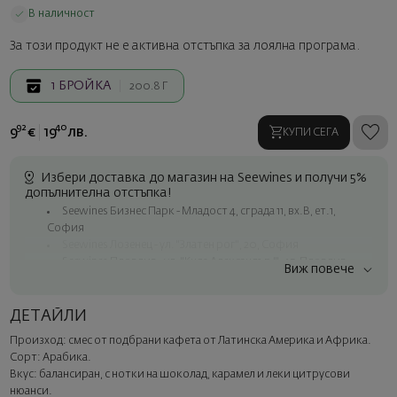
В наличност
За този продукт не е активна отстъпка за лоялна програма.
1
БРОЙКА
200.8 Г
92
40
9
€
19
лв.
КУПИ СЕГА
Избери доставка до магазин на Seewines и получи 5%
допълнителна отстъпка!
Seewines Бизнес Парк - Младост 4, сграда 11, вх.В, ет.1,
София
Seewines Лозенец - ул. "Златен рог", 20, София
Seewines Пловдив - ул. "Княз Александър I", 45, Пловдив
Виж повече
Безплатна доставка за поръчки над 60 € / 117.35 лв.
Куриер на Seewines до адрес в рамките на град София
ДЕТАЙЛИ
До офисите на Спиди в цялата страна
Произход: смес от подбрани кафета от Латинска Америка и Африка.
Изненадайте със стил
Сорт: Арабика.
Добавете луксозна подаръчна опаковка и персонализирана
Вкус: балансиран, с нотки на шоколад, карамел и леки цитрусови
картичка с ваше пожелание. Изберете тази опция в
нюанси.