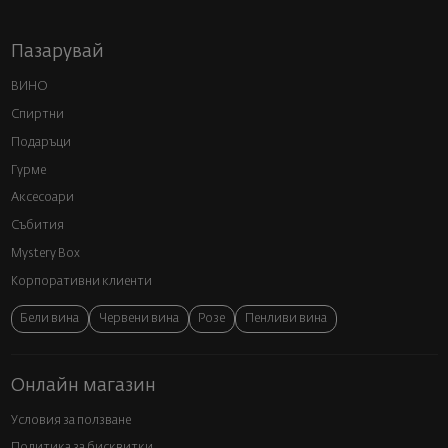
Пазарувай
ВИНО
Спиртни
Подаръци
Гурме
Аксесоари
Събития
Mystery Box
Корпоративни клиенти
Бели вина
Червени вина
Розе
Пенливи вина
Онлайн магазин
Условия за ползване
Политика за бисквитки