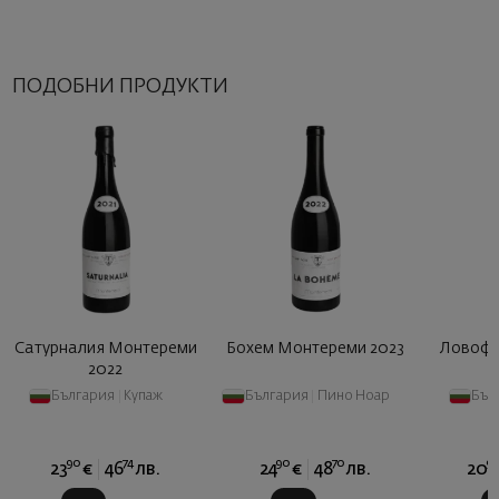
ПОДОБНИ ПРОДУКТИ
Сатурналия Монтереми
Бохем Монтереми 2023
Ловофе
2022
България
|
Купаж
България
|
Пино Ноар
Бъл
90
74
90
70
9
23
€
46
лв.
24
€
48
лв.
20