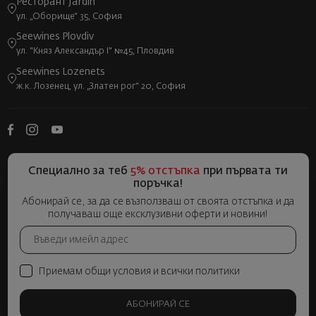
Ресторант Jardin
ул. „Оборище“ 35, София
Seewines Plovdiv
ул. "Княз Александър I" №45, Пловдив
Seewines Lozenets
ж.к. Лозенец, ул. „Златен рог“ 20, София
Специално за теб
5% отстъпка
при първата ти
поръчка!
Абонирай се, за да се възползваш от своята отстъпка и да
получаваш още ексклузивни оферти и новини!
Приемам общи условия и всички политики
АБОНИРАЙ СЕ