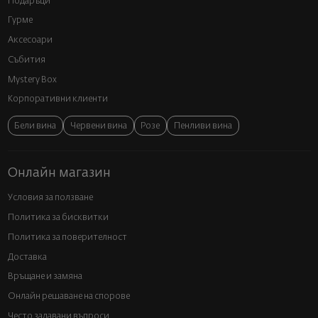
Подаръци
Гурме
Аксесоари
Събития
Mystery Box
Корпоративни клиенти
Бели вина
Червени вина
Розе
Пенливи вина
Онлайн магазин
Условия за ползване
Политика за бисквитки
Политика за поверителност
Доставка
Връщане и замяна
Онлайн решаване на спорове
Често задавани въпроси