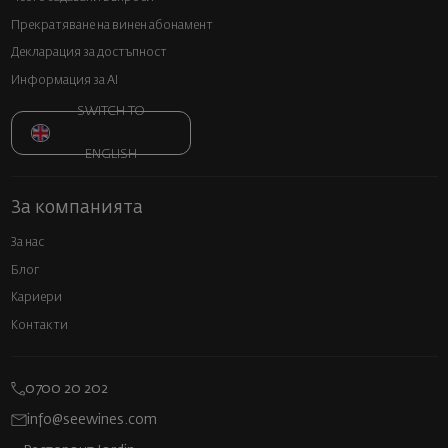
Прекратяване на винен абонамент
Декларация за достъпност
Информация за AI
SWITCH TO
ENGLISH
За компанията
За нас
Блог
Кариери
Контакти
0700 20 202
info@seewines.com