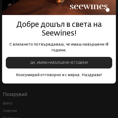
Над 1300 вина от цял
Физически магазини и
Добре дошъл в света на
свят
събития
Seewines!
С влизането потвърждаваш, че имаш навършени 18
години.
ДА, ИМАМ НАВЪРШЕНИ 18 ГОДИНИ
Бърза доставка за
Лоялна програма и
цялата страна
отстъпки
Консумирай отговорно и с мярка. Наздраве!
Пазарувай
ВИНО
Спиртни