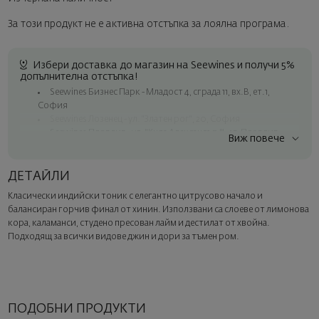
За този продукт не е активна отстъпка за лоялна програма.
Избери доставка до магазин на Seewines и получи 5%
допълнителна отстъпка!
Seewines Бизнес Парк - Младост 4, сграда 11, вх.В, ет.1,
София
Seewines Лозенец - ул. "Златен рог", 20, София
Seewines Пловдив - ул. "Княз Александър I", 45, Пловдив
Виж повече
Безплатна доставка за поръчки над 60 € / 117.35 лв.
Куриер на Seewines до адрес в рамките на град София
ДЕТАЙЛИ
До офисите на Спиди в цялата страна
Класически индийски тоник с елегантно цитрусово начало и
Изненадайте със стил
балансиран горчив финал от хинин. Използвани са слоеве от лимонова
Добавете луксозна подаръчна опаковка и персонализирана
кора, каламанси, студено пресован лайм и дестилат от хвойна.
картичка с ваше пожелание. Изберете тази опция в
Подходящ за всички видове джин и дори за тъмен ром.
следващата стъпка от поръчката.
ПОДОБНИ ПРОДУКТИ