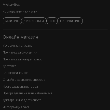
Mystery Box
Корпоративни клиенти
Бели вина
Червени вина
Розе
Пенливи вина
Онлайн магазин
Условия за ползване
Политика за бисквитки
Политика за поверителност
Доставка
Връщане и замяна
Онлайн решаване на спорове
Често задавани въпроси
Прекратяване на винен абонамент
Декларация за достъпност
Информация за AI