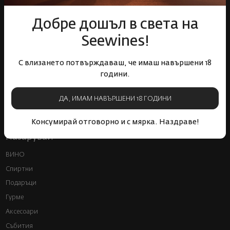
свят
събития
Добре дошъл в света на
Seewines!
С влизането потвърждаваш, че имаш навършени 18
години.
Бърза доставка за
Лоялна програма и
цялата страна
отстъпки
ДА, ИМАМ НАВЪРШЕНИ 18 ГОДИНИ
Консумирай отговорно и с мярка. Наздраве!
Пазарувай
ВИНО
Спиртни
Подаръци
Гурме
Аксесоари
Събития