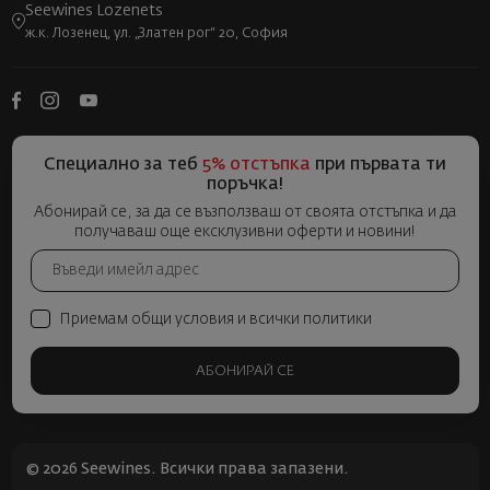
Seewines Lozenets
ж.к. Лозенец, ул. „Златен рог“ 20, София
Специално за теб
5% отстъпка
при първата ти
поръчка!
Абонирай се, за да се възползваш от своята отстъпка и да
получаваш още ексклузивни оферти и новини!
Приемам общи условия и всички политики
АБОНИРАЙ СЕ
© 2026 Seewines. Всички права запазени.