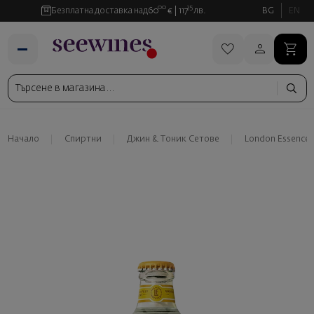
00
35
Безплатна доставка над
60
€
117
лв.
BG
EN
Начало
Спиртни
Джин & Тоник Сетове
London Essence