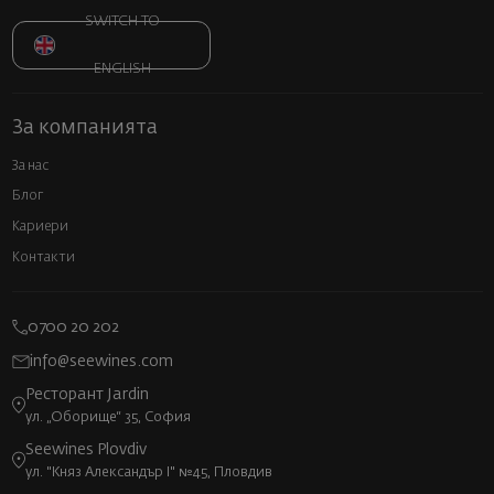
SWITCH TO
ENGLISH
За компанията
За нас
Блог
Кариери
Контакти
0700 20 202
info@seewines.com
Ресторант Jardin
ул. „Оборище“ 35, София
Seewines Plovdiv
ул. "Княз Александър I" №45, Пловдив