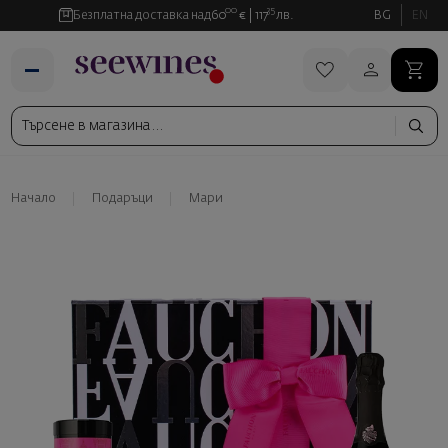
00
35
Безплатна доставка над
60
€
117
лв.
BG
EN
Начало
Подаръци
Мари