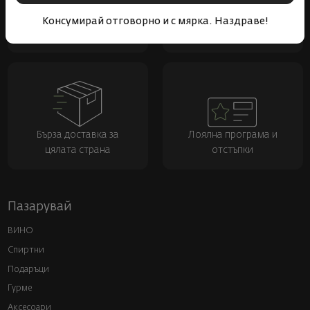
Над 1300 вина от цял
Физически магазини и
Консумирай отговорно и с мярка. Наздраве!
свят
събития
Бърза доставка за
Лоялна програма и
цялата страна
отстъпки
Пазарувай
ВИНО
Спиртни
Подаръци
Гурме
Аксесоари