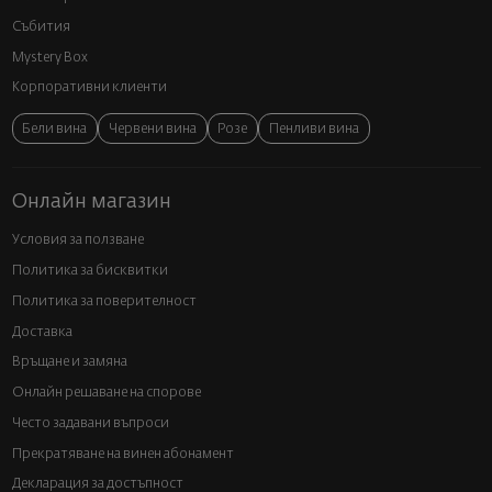
Събития
Mystery Box
Корпоративни клиенти
Бели вина
Червени вина
Розе
Пенливи вина
Онлайн магазин
Условия за ползване
Политика за бисквитки
Политика за поверителност
Доставка
Връщане и замяна
Онлайн решаване на спорове
Често задавани въпроси
Прекратяване на винен абонамент
Декларация за достъпност