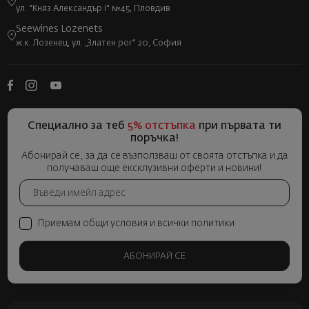
ул. "Княз Александър I" №45, Пловдив
Seewines Lozenets
ж.к. Лозенец, ул. „Златен рог“ 20, София
Специално за теб
5% отстъпка
при първата ти
поръчка!
Абонирай се, за да се възползваш от своята отстъпка и да
получаваш още ексклузивни оферти и новини!
Приемам общи условия и всички политики
АБОНИРАЙ СЕ