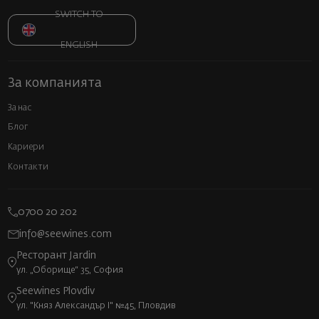
SWITCH TO
ENGLISH
За компанията
За нас
Блог
Кариери
Контакти
0700 20 202
info@seewines.com
Ресторант Jardin
ул. „Оборище“ 35, София
Seewines Plovdiv
ул. "Княз Александър I" №45, Пловдив