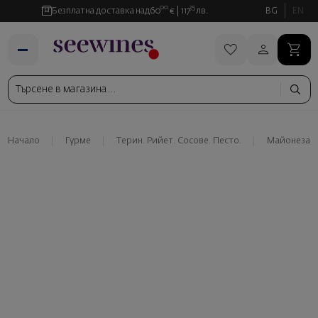
00
35
Безплатна доставка над
60
€
117
лв.
BG
EN
Начало
Гурме
Терин. Рийет. Сосове. Песто.
Майонеза с