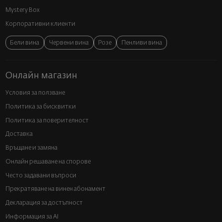
Mystery Box
Корпоративни клиенти
Бели вина
Червени вина
Розе
Пенливи вина
Онлайн магазин
Условия за ползване
Политика за бисквитки
Политика за поверителност
Доставка
Връщане и замяна
Онлайн решаване на спорове
Често задавани въпроси
Прекратяване на винен абонамент
Декларация за достъпност
Информация за AI