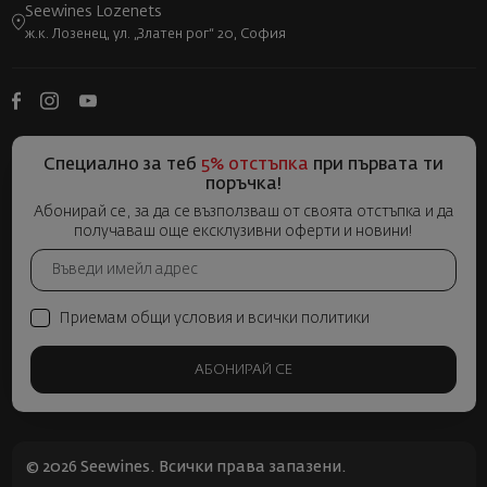
Seewines Lozenets
ж.к. Лозенец, ул. „Златен рог“ 20, София
Специално за теб
5% отстъпка
при първата ти
поръчка!
Абонирай се, за да се възползваш от своята отстъпка и да
получаваш още ексклузивни оферти и новини!
Приемам общи условия и всички политики
АБОНИРАЙ СЕ
© 2026 Seewines. Всички права запазени.