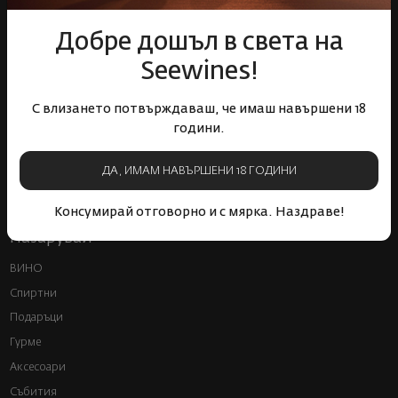
свят
събития
Добре дошъл в света на
Seewines!
С влизането потвърждаваш, че имаш навършени 18
години.
Бърза доставка за
Лоялна програма и
цялата страна
отстъпки
ДА, ИМАМ НАВЪРШЕНИ 18 ГОДИНИ
Консумирай отговорно и с мярка. Наздраве!
Пазарувай
ВИНО
Спиртни
Подаръци
Гурме
Аксесоари
Събития