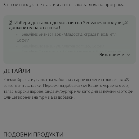
За този продукт не е активна отстъпка за лоялна програма.
Избери доставка до магазин на Seewines и получи 5%
допълнителна отстъпка!
Seewines Бизнес Парк - Младост 4, сграда 11, вх.В, ет.1,
София
Seewines Лозенец - ул. "Златен рог", 20, София
Seewines Пловдив - ул. "Княз Александър I", 45, Пловдив
Виж повече
Безплатна доставка за поръчки над 60 € / 117.35 лв.
Куриер на Seewines до адрес в рамките на град София
ДЕТАЙЛИ
До офисите на Спиди в цялата страна
Кремообразна и деликатна майонеза с парченца летен трюфел. 100%
Изненадайте със стил
естествени съставки. Перфектна добавка към Вашето червено месо,
Добавете луксозна подаръчна опаковка и персонализирана
тапас, морски дарове, сандвич/бургер или като дип за печени картофи.
картичка с ваше пожелание. Изберете тази опция в
Олицетворение на гурме! Без добавки.
следващата стъпка от поръчката.
ПОДОБНИ ПРОДУКТИ