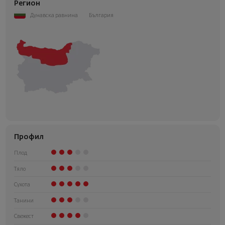
Регион
Дунавска равнина
България
Профил
Плод
Тяло
Сухота
Танини
Свежест