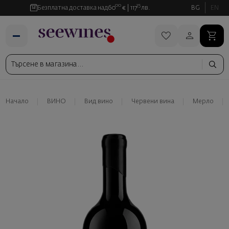
00
35
Безплатна доставка над
60
€
117
лв.
BG
EN
Начало
ВИНО
Вид вино
Червени вина
Мерло