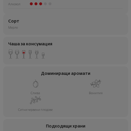
Алкохол
Сорт
Мерло
Чаша за консумация
Доминиращи аромати
Слива
Ванилия
Ситни червени плодове
Подходящи храни