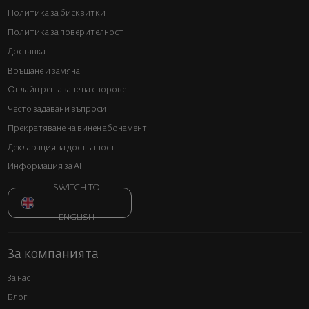
Политика за бисквитки
Политика за поверителност
Доставка
Връщане и замяна
Онлайн решаване на спорове
Често задавани въпроси
Прекратяване на винен абонамент
Декларация за достъпност
Информация за AI
SWITCH TO
ENGLISH
За компанията
За нас
Блог