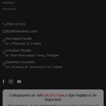
Кариери
Контакти
0700 20 202
info@seewines.com
Ресторант Jardin
ул. „Оборище“ 35, София
Seewines Plovdiv
ул. "Княз Александър I" №45, Пловдив
Seewines Lozenets
ж.к. Лозенец, ул. „Златен рог“ 20, София
Специално за теб
5% отстъпка
при първата ти
поръчка!
Абонирай се, за да се възползваш от своята отстъпка и да