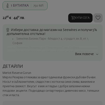
1
БУТИЛКА
750 МЛ
96
91
22
€
44
лв.
КУПИ СЕГА
Избери доставка до магазин на Seewines и получи 5%
допълнителна отстъпка!
Seewines Бизнес Парк - Младост 4, сграда 11, вх.В, ет.1,
София
Seewines Лозенец - ул. "Златен рог", 20, София
Seewines Пловдив - ул. "Княз Александър I", 45, Пловдив
Виж повече
Безплатна доставка за поръчки над 60 € / 117.35 лв.
Куриер на Seewines до адрес в рамките на град София
ДЕТАЙЛИ
До офисите на Спиди в цялата страна
Merlot Reserve Gorun
Изненадайте със стил
Мерло Резерва отлежава за една година във френски дъбови бъчви.
Добавете луксозна подаръчна опаковка и персонализирана
Носът е съблазнителен, сладостен с нотки на синя слива, ванилия и
картичка с ваше пожелание. Изберете тази опция в
приятна свежест. Вкусът е мек и гладък с добре запазени нежни
следващата стъпка от поръчката.
плодови акценти. Подходящо си партнира с дивечово месо, телешки
стек и паста.