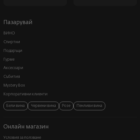
Пазарувай
ВИНО
Спиртни
Подаръци
Гурме
Аксесоари
Събития
Mystery Box
Корпоративни клиенти
Бели вина
Червени вина
Розе
Пенливи вина
Онлайн магазин
Условия за ползване